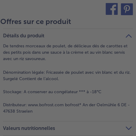
- 5 € à l’achat de 7 menus au choix
Offres sur ce produit
teilen
pin it
Détails du produit
De tendres morceaux de poulet, de délicieux dés de carottes et
des petits pois dans une sauce à la crème et au vin blanc servis
avec un riz savoureux.
Dénomination légale:
Fricassée de poulet avec vin blanc et du riz.
Surgelé Contient de l’alcool.
Stockage:
A conserver au congélateur *** à -18°C
Distributeur:
www.bofrost.com bofrost* An der Oelmühle 6 DE -
47638 Straelen
Valeurs nutritionnelles