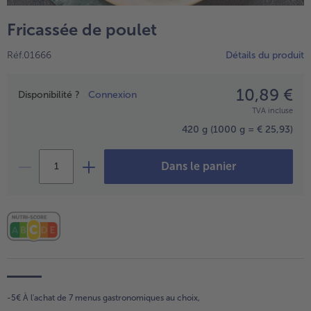
TousVins & Alcools
TousBIO
Ustensiles de cuisine
bofrost*free
Fricassée de poulet
TousUstensiles de cuisine
Tousbofrost*free
Gâteaux & Tartes
High Protein
Réf.01666
Détails du produit
TousGâteaux & Tartes
TousHigh Protein
bofrost*plus.
Tousbofrost*plus.
10,89 €
Prix
Alternatives végétale
Disponibilité ?
Connexion
TVA incluse
TousAlternatives végétale
Friteuse à air chaud
420 g
(1000 g = € 25,93)
TousFriteuse à air chaud
Dans le panier
-5€ À l'achat de 7 menus gastronomiques au choix,