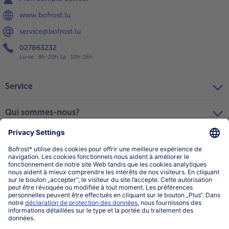
www.bofrost.lu
service@bofrost.lu
027863232
Lu-ve : 8h-20h Sa : 10h-16h
Service
Qui sommes-nous?
Catégories