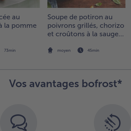
sa
bé
cée au
Soupe de potiron au
cha
beu
 à la pomme
poivrons grillés, chorizo
la
et croûtons à la sauge
ma
et pêche
da
pet
73min
moyen
45min
cas
et 
sue
far
re
Vos avantages bofrost*
Ajo
lai
con
à r
por
ra
la 
ébu