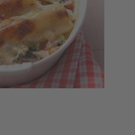
Bla
ra
le 
dan
l'e
bou
sal
ver
un
pas
lai
égo
Rép
bro
les
de
dan
pla
gra
2.