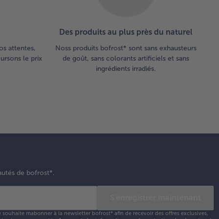
aisonner
c le sel,
poivre et
Des produits au plus près du naturel
noix de
scade et
os attentes,
Noss produits bofrost* sont sans exhausteurs
ser sur
rsons le prix
de goût, sans colorants artificiels et sans
ingrédients irradiés.
nellonis
cis.
per la
zzarella
fines
nches,
taler sur
autés de bofrost*.
nellonis
cuire les
S'enregistrer maintenant
leaux
cis au
e souhaite mabonner à la newsletter bofrost* afin de recevoir des offres exclusives,