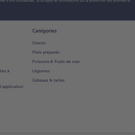
r à mi-
 liées à nos nouveautés. Je accepte les
informations sur la protection des données et
teur
ndant
. 40
nutes
Catégories
qu'à ce
elles
Glaces
ent bien
ées.
Plats préparés
Poissons & Fruits de mer
ées à
Légumes
Gâteaux & tartes
l'application