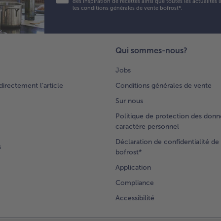
fou
des inspiration de recettes ainsi que toutes les actualités
les conditions générales de vente bofrost*
.
hau
pe
env
mi
Qui sommes-nous?
jus
qu'
Jobs
soi
dor
rectement l’article
Conditions générales de vente
Sur nous
Politique de protection des donn
caractère personnel
Déclaration de confidentialité de 
s
bofrost*
Application
Compliance
Accessibilité