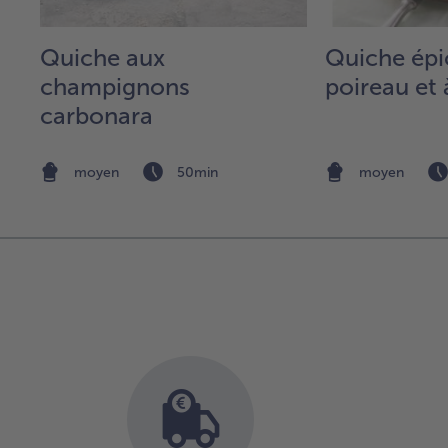
Quiche aux
Quiche épi
ux
champignons
poireau et
,
carbonara
moyen
50min
moyen