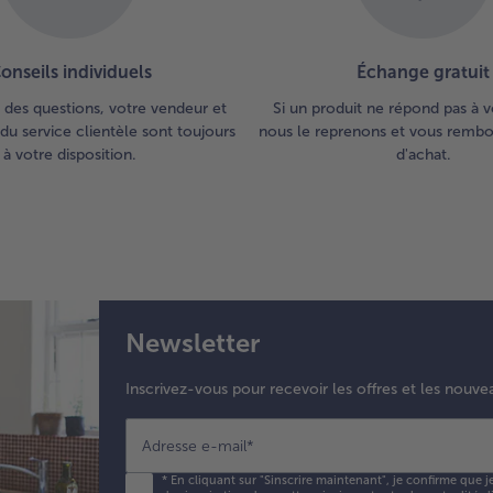
Ass
ave
le 
onseils individuels
Échange gratuit
la 
mu
 des questions, votre vendeur et
Si un produit ne répond pas à v
ver
du service clientèle sont toujours
nous le reprenons et vous rembou
les
à votre disposition.
d'achat.
can
far
5.
Cou
mo
en 
tra
Newsletter
l'é
les
Inscrivez-vous pour recevoir les offres et les nouve
can
et 
Adresse e-mail
*
rou
far
*
En cliquant sur "Sinscrire maintenant", je confirme que j