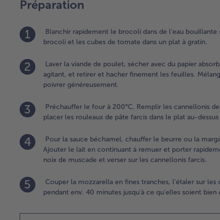
Préparation
1
Blanchir rapidement le brocoli dans de l'eau bouillante s
brocoli et les cubes de tomate dans un plat à gratin.
2
Laver la viande de poulet, sécher avec du papier absorba
agitant, et retirer et hacher finement les feuilles. Mélang
poivrer généreusement.
3
Préchauffer le four à 200°C. Remplir les cannellonis de
placer les rouleaux de pâte farcis dans le plat au-dessu
4
Pour la sauce béchamel, chauffer le beurre ou la margari
Ajouter le lait en continuant à remuer et porter rapidemen
noix de muscade et verser sur les cannellonis farcis.
5
Couper la mozzarella en fines tranches, l'étaler sur les 
pendant env. 40 minutes jusqu'à ce qu'elles soient bien 