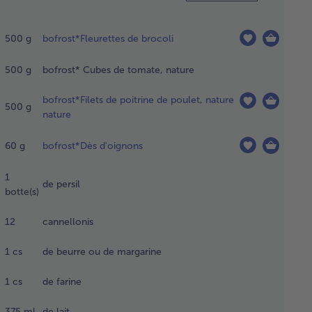
nchir
pidement
500
g
bofrost*Fleurettes de brocoli
brocoli
s de
500
g
bofrost* Cubes de tomate, nature
au
illante
bofrost*Filets de poitrine de poulet, nature
ée ;
500
g
nature
ser dans
e
soire et
60
g
bofrost*Dès d'oignons
sser
utter.
1
de persil
artir le
botte(s)
coli et
 cubes
12
cannellonis
 tomate
s un
1
cs
de beurre ou de margarine
t à
tin.
1
cs
de farine
375
ml
de lait