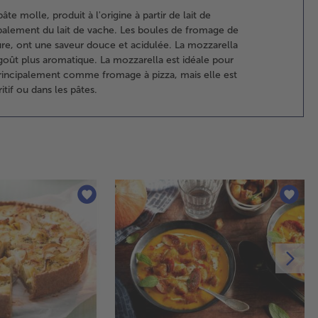
3.
te molle, produit à l'origine à partir de lait de
Pré
cipalement du lait de vache. Les boules de fromage de
le 
re, ont une saveur douce et acidulée. La mozzarella
20
goût plus aromatique. La mozzarella est idéale pour
Rem
 principalement comme fromage à pizza, mais elle est
can
itif ou dans les pâtes.
de 
pou
pr
av
po
dou
pla
rou
de 
far
le 
des
lé
4.
Pou