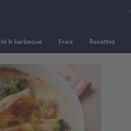
I
Été & barbecue
Frais
Recettes
1.