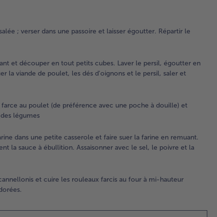
Lav
de 
séc
alée ; verser dans une passoire et laisser égoutter. Répartir le
pap
abs
dé
nt et découper en tout petits cubes. Laver le persil, égoutter en
tou
er la viande de poulet, les dés d'oignons et le persil, saler et
cub
per
en 
 farce au poulet (de préférence avec une poche à douille) et
ret
s des légumes
fin
feu
ne dans une petite casserole et faire suer la farine en remuant.
Mél
t la sauce à ébullition. Assaisonner avec le sel, le poivre et la
via
pou
d'o
per
cannellonis et cuire les rouleaux farcis au four à mi-hauteur
poi
dorées.
gé