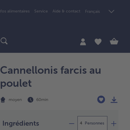
nfos alimentaires
Service
Aide & contact
Français
Cannellonis farcis au
poulet
moyen
60 min
Préparation
Ingrédients
Personnes