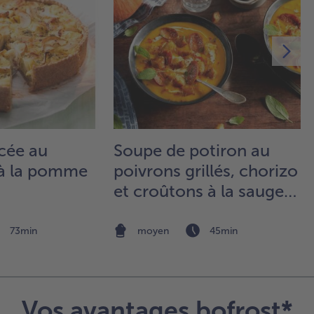
sa
pa
en
20 
4.
Dé
ég
les
bro
cée au
Soupe de potiron au
de 
sur
 à la pomme
poivrons grillés, chorizo
pl
et croûtons à la sauge
re
et pêche
de 
de 
73min
moyen
45min
et
en
pou
min
Vos avantages bofrost*