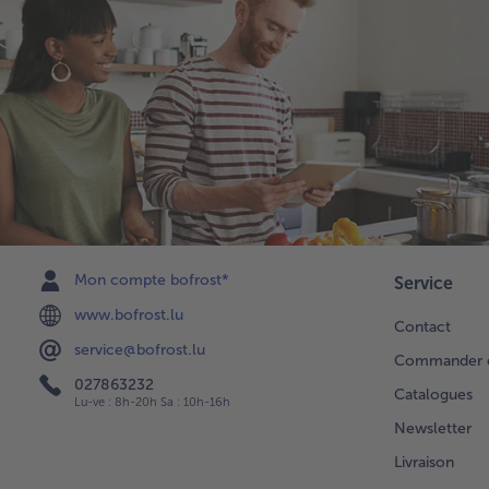
Mon compte bofrost*
Service
www.bofrost.lu
Contact
service@bofrost.lu
Commander di
027863232
Catalogues
Lu-ve : 8h-20h Sa : 10h-16h
Newsletter
Livraison