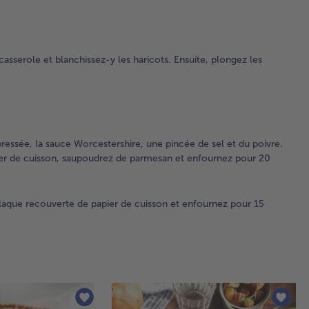
tou
180
3.
asserole et blanchissez-y les haricots. Ensuite, plongez les
Da
sal
mé
sky
gou
pre
pressée, la sauce Worcestershire, une pincée de sel et du poivre.
sa
ier de cuisson, saupoudrez de parmesan et enfournez pour 20
Wor
une
sel
aque recouverte de papier de cuisson et enfournez pour 15
poi
Dis
har
un
rec
pap
cui