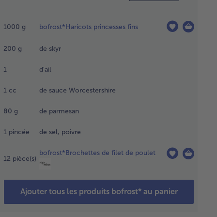
tez un
 d’eau
1000
g
bofrost*Haricots princesses fins
ée à
llition
200
g
de skyr
ns une
ande
1
d'ail
serole et
nchissez-
1
cc
de sauce Worcestershire
es
icots.
80
g
de parmesan
uite,
ngez les
icots
1
pincée
de sel, poivre
s de
au
bofrost*Brochettes de filet de poulet
12
pièce(s)
cée.
Ajouter tous les produits bofrost* au panier
chauffez
four à
leur