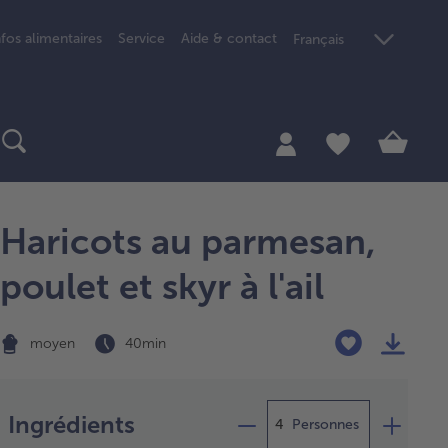
nfos alimentaires
Service
Aide & contact
Français
Haricots au parmesan,
poulet et skyr à l'ail
moyen
40 min
Préparation
Ingrédients
Personnes