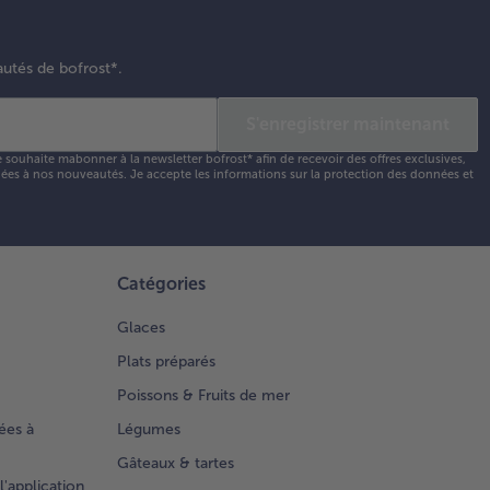
autés de bofrost*.
S'enregistrer maintenant
e souhaite mabonner à la newsletter bofrost* afin de recevoir des offres exclusives,
 liées à nos nouveautés. Je accepte les
informations sur la protection des données et
Catégories
Glaces
Plats préparés
Poissons & Fruits de mer
ées à
Légumes
Gâteaux & tartes
l'application