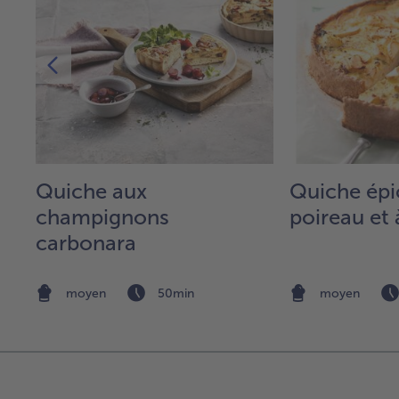
Quiche aux
Quiche épi
ux
champignons
poireau et
,
carbonara
moyen
50min
moyen