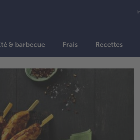
I
Été & barbecue
Frais
Recettes
1.