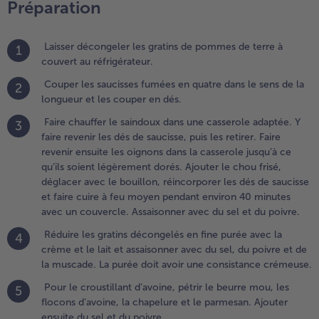
Préparation
hou frisé,
églacer
vec le
Laisser décongeler les gratins de pommes de terre à
1
ouillon,
couvert au réfrigérateur.
éincorporer
es dés de
Couper les saucisses fumées en quatre dans le sens de la
2
aucisse et
longueur et les couper en dés.
aire cuire à
Faire chauffer le saindoux dans une casserole adaptée. Y
3
eu moyen
faire revenir les dés de saucisse, puis les retirer. Faire
endant
revenir ensuite les oignons dans la casserole jusqu’à ce
nviron 40
qu’ils soient légèrement dorés. Ajouter le chou frisé,
inutes
déglacer avec le bouillon, réincorporer les dés de saucisse
vec un
et faire cuire à feu moyen pendant environ 40 minutes
ouvercle.
avec un couvercle. Assaisonner avec du sel et du poivre.
ssaisonner
vec du sel
Réduire les gratins décongelés en fine purée avec la
4
t du poivre.
crème et le lait et assaisonner avec du sel, du poivre et de
la muscade. La purée doit avoir une consistance crémeuse.
.
Pour le croustillant d’avoine, pétrir le beurre mou, les
éduire les
5
flocons d’avoine, la chapelure et le parmesan. Ajouter
ratins
ensuite du sel et du poivre.
écongelés