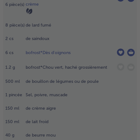
es gratins de
crème
6
pièce(s)
ommes de
erre à
- 5 € à l’achat de 7 menus au choix
ouvert au
8
pièce(s)
de lard fumé
éfrigérateur.
2
cs
de saindoux
.
ouper
es
6
cs
bofrost*Dès d'oignons
aucisses
umées
1.2
g
bofrost*Chou vert, haché grossièrement
n
uatre
500
ml
de bouillon de légumes ou de poule
ans le
ens de
1
pincée
Sel, poivre, muscade
ongueur
150
ml
de crème aigre
t les
ouper
150
ml
de lait froid
n dés.
40
g
de beurre mou
.