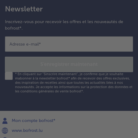
e
Newsletter
échamel
e pomme
e terre.
Inscrivez-vous pour recevoir les offres et les nouveautés de
a dernière
bofrost*.
ouche
oit être
Adresse e-mail
*
e la
échamel.
épartir le
S'enregistrer maintenant
roustillant
’avoine
*
En cliquant sur "Sinscrire maintenant", je confirme que je souhaite
ur le
mabonner à la newsletter bofrost* afin de recevoir des offres exclusives,
des inspiration de recettes ainsi que toutes les actualités liées à nos
essus.
nouveautés. Je accepte les
informations sur la protection des données et
les conditions générales de vente bofrost*
.
nfourner
 150 °C
endant
Mon compte bofrost*
0
inutes
www.bofrost.lu
nviron