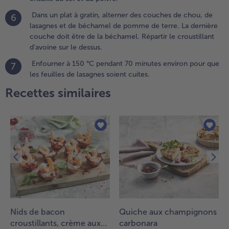
n fine
Dans un plat à gratin, alterner des couches de chou, de
6
urée avec
lasagnes et de béchamel de pomme de terre. La dernière
a crème et
couche doit être de la béchamel. Répartir le croustillant
 lait et
d’avoine sur le dessus.
ssaisonner
Enfourner à 150 °C pendant 70 minutes environ pour que
vec du sel,
7
les feuilles de lasagnes soient cuites.
u poivre
t de la
Recettes similaires
uscade.
a purée
oit avoir
ne
onsistance
rémeuse.
.
our le
roustillant
’avoine,
Nids de bacon
Quiche aux champignons
étrir le
croustillants, crème aux
carbonara
eurre