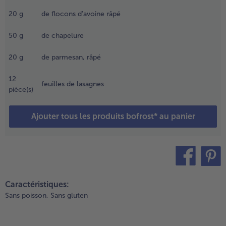
aire
20
g
de flocons d'avoine râpé
hauffer le
aindoux
50
g
de chapelure
ans une
asserole
20
g
de parmesan, râpé
daptée. Y
aire revenir
12
es dés de
feuilles de lasagnes
pièce(s)
aucisse,
uis les
tirer. Faire
Ajouter tous les produits bofrost* au panier
evenir
nsuite les
ignons
ans la
asserole
teilen
pin it
usqu’à ce
Caractéristiques:
u’ils soient
Sans poisson,
Sans gluten
égèrement
orés.
jouter le