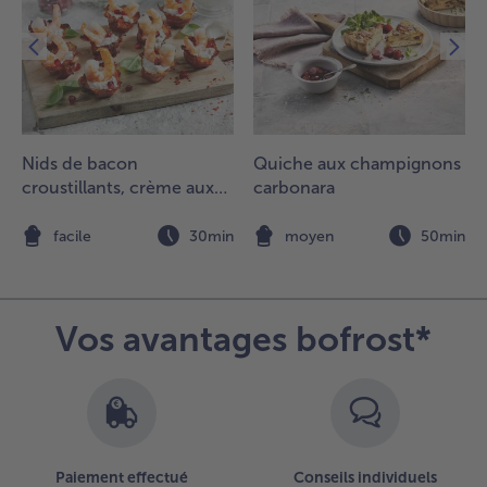
e papier
ulfurisé
usqu’à ce
’ils
ommencent
 brunir
égèrement,
Nids de bacon
Quiche aux champignons
uis les
croustillants, crème aux
carbonara
aisser
efroidir et
herbes et aux poivrons,
es utiliser en
crevettes et grenade
n
facile
30min
moyen
50min
rosses chips
our la
écoration.
Vos avantages bofrost*
Paiement effectué
Conseils individuels