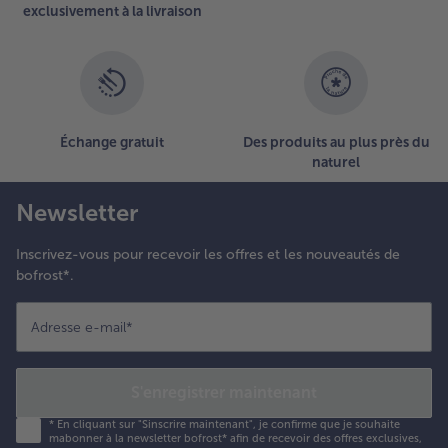
exclusivement à la livraison
Échange gratuit
Des produits au plus près du
naturel
Newsletter
Inscrivez-vous pour recevoir les offres et les nouveautés de
bofrost*.
Adresse e-mail
*
S'enregistrer maintenant
*
En cliquant sur "Sinscrire maintenant", je confirme que je souhaite
mabonner à la newsletter bofrost* afin de recevoir des offres exclusives,