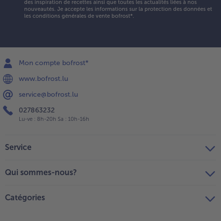
des inspiration de recettes ainsi que toutes les actualités liées à nos
nouveautés. Je accepte les
informations sur la protection des données et
les conditions générales de vente bofrost*
.
Mon compte bofrost*
www.bofrost.lu
service@bofrost.lu
027863232
Lu-ve : 8h-20h Sa : 10h-16h
Service
Qui sommes-nous?
Catégories