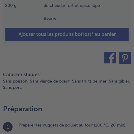
200
g
de cheddar fort et épicé râpé
t faire
araméliser.
Beurre
ouper
nsuite le
iment en
Ajouter tous les produits bofrost* au panier
eux dans
e sens de
a longueur,
’épédpiner
t l’ajouter
vec les dés
teilen
pin it
Caractéristiques:
e poivron
Sans poisson,
Sans viande de bœuf,
Sans fruits de mer,
Sans gibier,
t le
Sans porc
inaigre et
aire réduire
usqu’à
btenir une
Préparation
onsistance
rémeuse.
Préparer les nuggets de poulet au four (180 °C, 20 min).
aler et
1
oivrer.