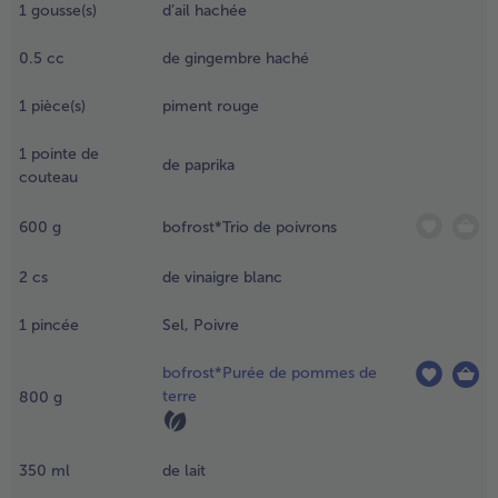
1
gousse(s)
d’ail hachée
.
- 5 € à l’achat de 7 menus au choix
échauffer
0.5
cc
de gingembre haché
’ananas
ans une
1
pièce(s)
piment rouge
asserole
usqu’à ce
1
pointe de
de paprika
’il soit
couteau
écongelé
 qu’il ait
600
g
bofrost*Trio de poivrons
erdu
resque
2
cs
de vinaigre blanc
oute son
au. Ajouter
1
pincée
Sel, Poivre
nsuite les
és
bofrost*Purée de pommes de
’oignon,
terre
800
g
ail, le
ingembre,
e piment,
350
ml
de lait
e paprika
n poudre