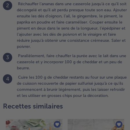
Réchauffer l’ananas dans une casserole jusqu’à ce qu’il soit
2
.
décongelé et qu’il ait perdu presque toute son eau. Ajouter
arallèlement,
ensuite les dés d’oignon, l’ail, le gingembre, le piment, le
aire chauffer
paprika en poudre et faire caraméliser. Couper ensuite le
a purée avec
piment en deux dans le sens de la longueur, l’épédpiner et
e lait dans
l’ajouter avec les dés de poivron et le vinaigre et faire
ne casserole
réduire jusqu’à obtenir une consistance crémeuse. Saler et
t y
poivrer.
ncorporer
Parallèlement, faire chauffer la purée avec le lait dans une
3
00 g de
casserole et y incorporer 100 g de cheddar et un peu de
heddar et un
beurre.
eu de beurre.
Cuire les 100 g de cheddar restants au four sur une plaque
4
.
de cuisson recouverte de papier sulfurisé jusqu’à ce qu’ils
uire les 100
commencent à brunir légèrement, puis les laisser refroidir
 de cheddar
et les utiliser en grosses chips pour la décoration.
estants au
Recettes similaires
our sur une
laque de
uisson
ecouverte