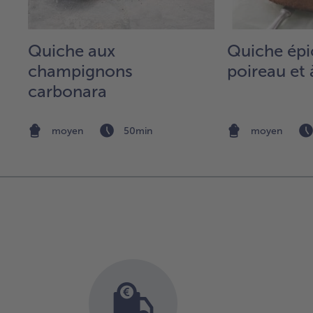
Quiche aux
Quiche épi
ux
champignons
poireau et
,
carbonara
moyen
50min
moyen