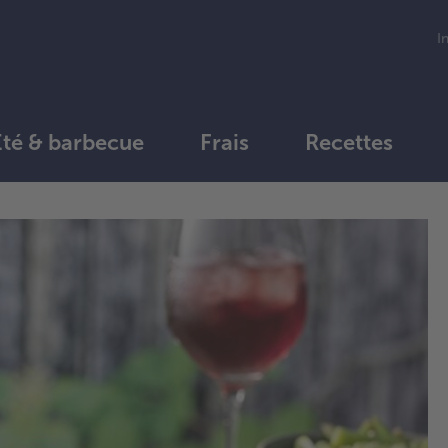
I
Été & barbecue
Frais
Recettes