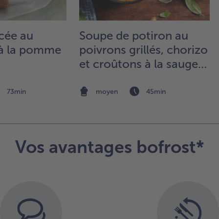
env
pui
pas
cée au
Soupe de potiron au
sou
fro
 à la pomme
poivrons grillés, chorizo
bie
et croûtons à la sauge
égo
et pêche
5.
73min
moyen
45min
Pré
co
en
mé
dan
Vos avantages bofrost*
réc
bor
la 
soj
de
l’h
col