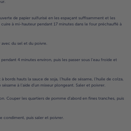
cui
eur.
re
de 
uverte de papier sulfurisé en les espaçant suffisamment et les
sul
e cuire à mi-hauteur pendant 17 minutes dans le four préchauffé à
les
su
et 
 avec du sel et du poivre.
dé
pe
mi
e pendant 4 minutes environ, puis les passer sous l’eau froide et
env
fai
mi
bords hauts la sauce de soja, l’huile de sésame, l’huile de colza,
pen
e sésame à l’aide d’un mixeur plongeant. Saler et poivrer.
min
le 
on. Couper les quartiers de pomme d’abord en fines tranches, puis
pré
170
mo
cha
e condiment, puis saler et poivrer.
tou