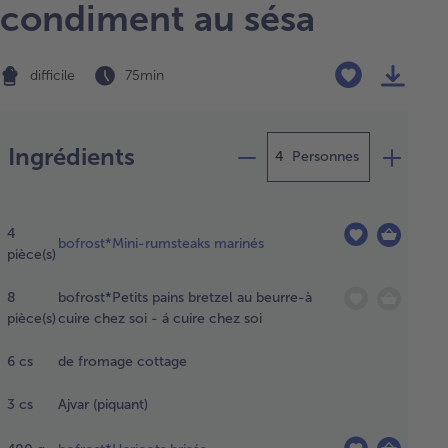
condiment au sésa
difficile
75 min
Préparation
Ingrédients
Personnes
re
congeler
4
 steaks
bofrost*Mini-rumsteaks marinés
pièce(s)
te une
t au
8
bofrost*Petits pains bretzel au beurre-à
rigérateur.
pièce(s)
cuire chez soi - á cuire chez soi
6
cs
de fromage cottage
poser les
its pains
3
cs
Ajvar (piquant)
 une
que de