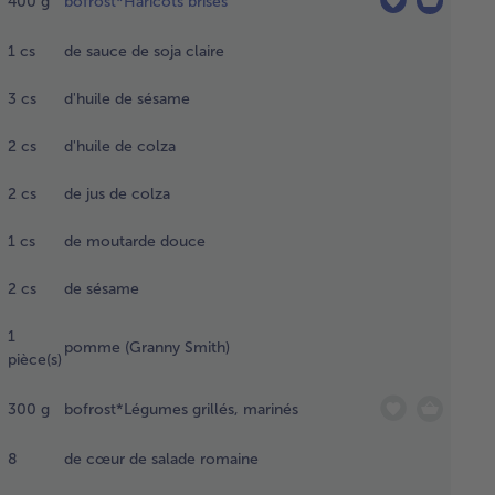
400
g
bofrost*Haricots brisés
sson
couverte
papier
1
cs
de sauce de soja claire
furisé en
 espaçant
3
cs
d'huile de sésame
ffisamment
les laisser
2
cs
d'huile de colza
congeler
ndant 15
2
cs
de jus de colza
nutes
iron. Les
1
cs
de moutarde douce
re cuire à
-hauteur
2
cs
de sésame
dant 17
utes dans
1
pomme (Granny Smith)
four
pièce(s)
chauffé à
 °C en
300
g
bofrost*Légumes grillés, marinés
de
leur
8
de cœur de salade romaine
rnante.