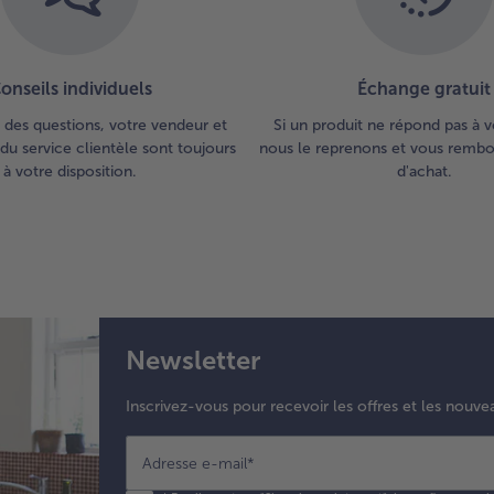
de 
ver
mo
do
onseils individuels
Échange gratuit
les
de
 des questions, votre vendeur et
Si un produit ne répond pas à v
à l
du service clientèle sont toujours
nous le reprenons et vous rembou
mi
à votre disposition.
d'achat.
plo
Sal
poi
6.
Lav
po
la
Newsletter
co
en
Inscrivez-vous pour recevoir les offres et les nouve
qua
ret
tro
Adresse e-mail
*
Co