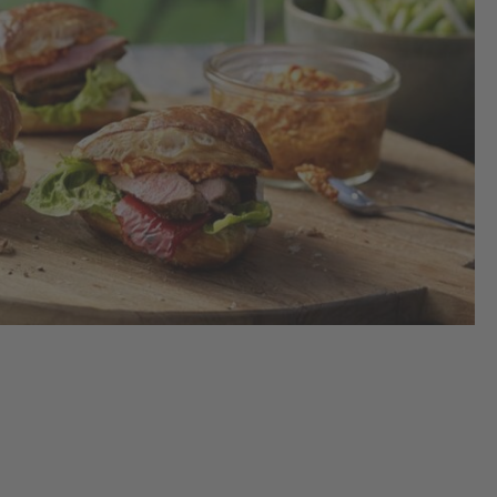
1.
Fai
dé
les
tou
nui
réf
2.
Dis
pet
sur
pla