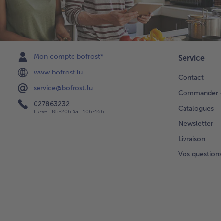
Mon compte bofrost*
Service
www.bofrost.lu
Contact
service@bofrost.lu
Commander di
027863232
Catalogues
Lu-ve : 8h-20h Sa : 10h-16h
Newsletter
Livraison
Vos question