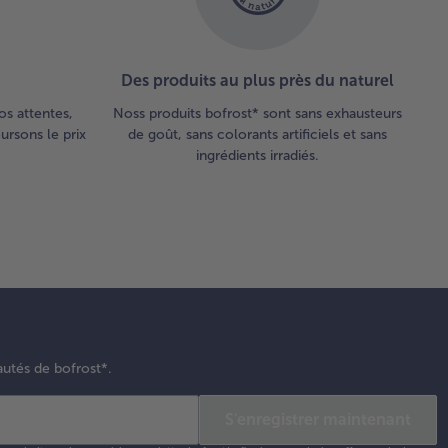
citron
t, la
utarde
uce et
Des produits au plus près du naturel
 graines
 sésame
os attentes,
Noss produits bofrost* sont sans exhausteurs
’aide d’un
rsons le prix
de goût, sans colorants artificiels et sans
xeur
ingrédients irradiés.
ngeant.
er et
vrer.
er la
mme,
uper
autés de bofrost*.
tre et
irer le
S'enregistrer maintenant
gnon.
uper