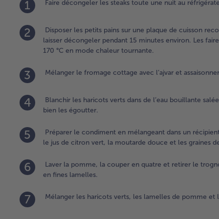
1
Faire décongeler les steaks toute une nuit au réfrigérat
2
Disposer les petits pains sur une plaque de cuisson reco
laisser décongeler pendant 15 minutes environ. Les fair
170 °C en mode chaleur tournante.
3
Mélanger le fromage cottage avec l’ajvar et assaisonner
4
Blanchir les haricots verts dans de l’eau bouillante salé
bien les égoutter.
5
Préparer le condiment en mélangeant dans un récipient à 
le jus de citron vert, la moutarde douce et les graines d
6
Laver la pomme, la couper en quatre et retirer le trogn
en fines lamelles.
7
Mélanger les haricots verts, les lamelles de pomme et l