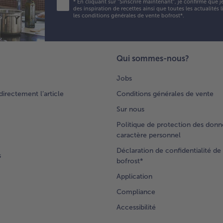
*
En cliquant sur "Sinscrire maintenant", je confirme que j
les
des inspiration de recettes ainsi que toutes les actualités
les conditions générales de vente bofrost*
.
qua
de
po
d’a
Qui sommes-nous?
en 
tra
Jobs
pui
fin
rectement l’article
Conditions générales de vente
lam
Sur nous
7.
Politique de protection des donn
Mé
caractère personnel
les
Déclaration de confidentialité de 
ver
s
bofrost*
lam
po
Application
le
Compliance
co
pui
Accessibilité
et 