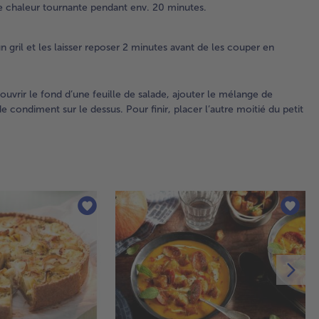
de chaleur tournante pendant env. 20 minutes.
3.
Mé
le
gril et les laisser reposer 2 minutes avant de les couper en
co
ave
et
ouvrir le fond d’une feuille de salade, ajouter le mélange de
ass
 condiment sur le dessus. Pour finir, placer l’autre moitié du petit
ave
et 
poi
4.
Bla
les
har
ver
de 
bou
sal
pe
mi