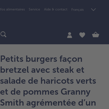
nfos alimentaires
Service
Aide & contact
Français
Petits burgers façon
bretzel avec steak et
salade de haricots verts
et de pommes Granny
Smith agrémentée d’un