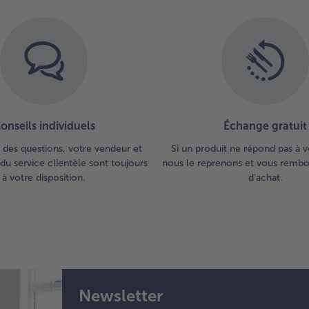
sa
de 
Inc
la 
dan
bou
ajo
bou
por
onseils individuels
Échange gratuit
ébu
 des questions, votre vendeur et
Si un produit ne répond pas à v
Mé
du service clientèle sont toujours
nous le reprenons et vous rembou
les
à votre disposition.
d'achat.
lég
via
per
rép
la 
4.
Po
Newsletter
l'a