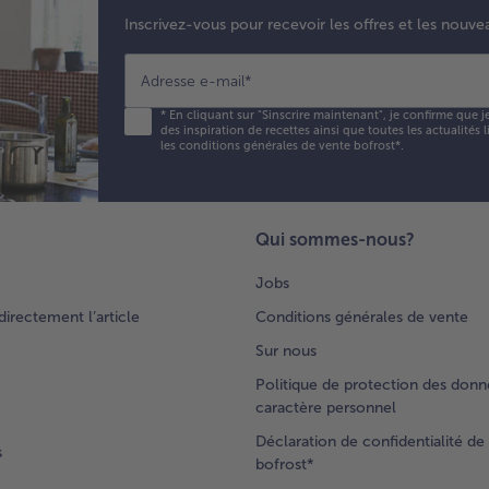
mé
Inscrivez-vous pour recevoir les offres et les nouve
la
aig
fr
Adresse e-mail
*
et 
*
En cliquant sur "Sinscrire maintenant", je confirme que j
œu
des inspiration de recettes ainsi que toutes les actualités
Sal
les conditions générales de vente bofrost*
.
poi
ver
le
mé
Qui sommes-nous?
lé
via
Jobs
Lav
rectement l’article
Conditions générales de vente
po
co
Sur nous
en
Politique de protection des donn
qua
caractère personnel
ret
tr
Déclaration de confidentialité de 
s
et
bofrost*
dé