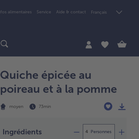
nfos alimentaires
Service
Aide & contact
Français
Quiche épicée au
poireau et à la pomme
moyen
73 min
Préparation
Ingrédients
Personnes