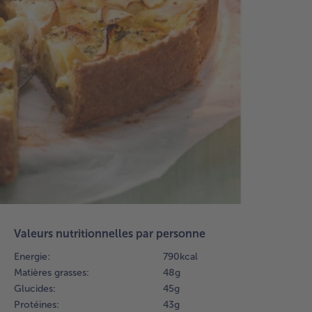
Pou
pât
pét
far
beu
vin
cid
CS 
Gra
un
à t
26
dia
Éta
pât
Valeurs nutritionnelles par personne
pla
tra
Energie:
790 kcal
far
Matières grasses:
48 g
sor
Glucides:
45 g
qu'
Protéines:
43 g
soi