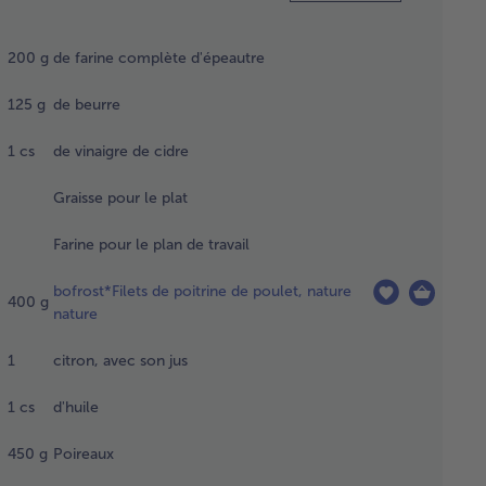
r la
e,
200
g
de farine complète d'épeautre
rir la
ine, le
125
g
de beurre
rre, le
aigre de
1
cs
de vinaigre de cidre
re et 1
d'eau.
Graisse pour le plat
isser
 moule
Farine pour le plan de travail
arte (de
 cm de
bofrost*Filets de poitrine de poulet, nature
mètre).
400
g
nature
ler la
e sur le
1
citron, avec son jus
n de
vail
1
cs
d'huile
iné de
te
450
g
Poireaux
elle
t un