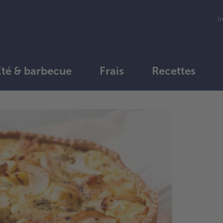
I
Été & barbecue
Frais
Recettes
1.