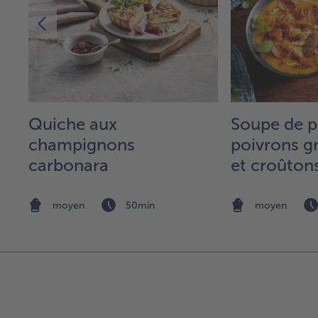
Quiche aux
Soupe de p
champignons
poivrons gr
carbonara
et croûtons
et pêche
moyen
50min
moyen