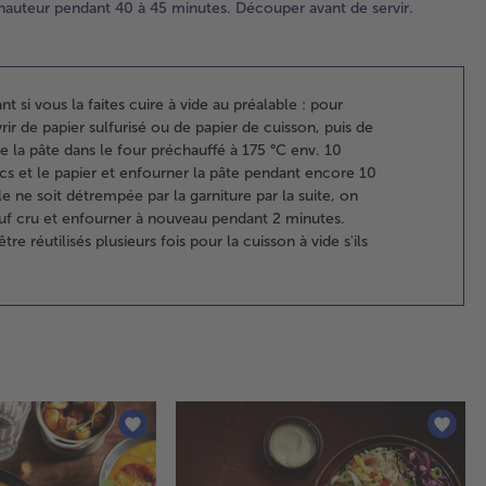
Pou
hauteur pendant 40 à 45 minutes. Découper avant de servir.
gar
da
tem
la 
nt si vous la faites cuire à vide au préalable : pour
sé
rir de papier sulfurisé ou de papier de cuisson, puis de
dé
 la pâte dans le four préchauffé à 175 °C env. 10
et
cs et le papier et enfourner la pâte pendant encore 10
en 
le ne soit détrempée par la garniture par la suite, on
Pel
uf cru et enfourner à nouveau pendant 2 minutes.
l'o
 réutilisés plusieurs fois pour la cuisson à vide s'ils
ha
gr
et 
ave
d'u
Arr
lan
pou
moi
de 
ass