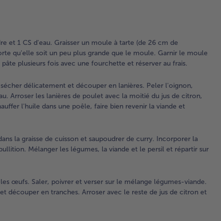
peu
gr
que
mo
cidre et 1 CS d'eau. Graisser un moule à tarte (de 26 cm de
Gar
 sorte qu'elle soit un peu plus grande que le moule. Garnir le moule
mo
âte plusieurs fois avec une fourchette et réserver au frais.
ave
pât
 sécher délicatement et découper en lanières. Peler l'oignon,
un
. Arroser les lanières de poulet avec la moitié du jus de citron,
d'a
auffer l'huile dans une poêle, faire bien revenir la viande et
2 
Per
pât
dans la graisse de cuisson et saupoudrer de curry. Incorporer la
plu
ullition. Mélanger les légumes, la viande et le persil et répartir sur
foi
un
fou
 les œufs. Saler, poivrer et verser sur le mélange légumes-viande.
et 
et découper en tranches. Arroser avec le reste de jus de citron et
au 
2.