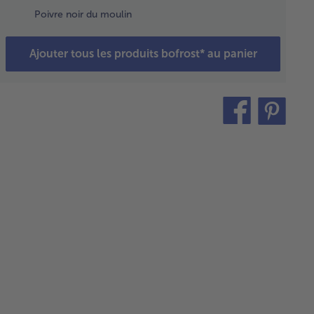
r la
Poivre noir du moulin
niture,
ns le même
ps, laver
Ajouter tous les produits bofrost* au panier
viande,
cher
licatement
 découper
teilen
pin
lanières.
it
er
ignon,
cher
ossièrement
écraser
c le dos
n couteau.
oser les
ières de
let avec la
tié du jus
citron,
aisonner