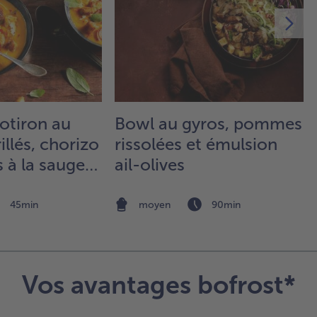
ave
pi
Ca
l'a
l'h
une
fai
rev
otiron au
Bowl au gyros, pommes
via
illés, chorizo
rissolées et émulsion
rés
 à la sauge
ail-olives
3.
Pré
45min
moyen
90min
le 
180
Fai
rev
poi
Vos avantages bofrost*
dan
gra
cui