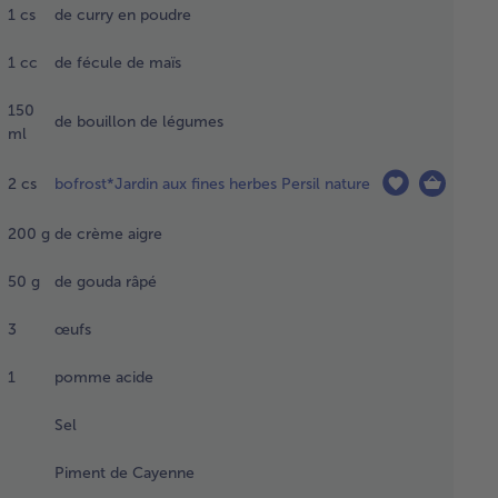
 plus
1
cs
de curry en poudre
ande
 le
1
cc
de fécule de maïs
ule.
nir le
150
de bouillon de légumes
ule
ml
c la
e avec
2
cs
bofrost*Jardin aux fines herbes Persil nature
e marge
u moins
200
g
de crème aigre
cm.
cer la
50
g
de gouda râpé
e
sieurs
3
œufs
s avec
e
1
pomme acide
rchette
réserver
Sel
frais.
Piment de Cayenne