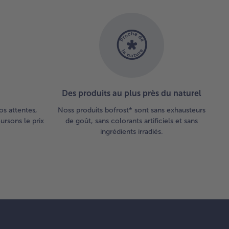
upoudrer
curry.
orporer
fécule
s le
illon,
uter le
illon et
ter à
Des produits au plus près du naturel
llition.
os attentes,
Noss produits bofrost* sont sans exhausteurs
langer
rsons le prix
de goût, sans colorants artificiels et sans
ingrédients irradiés.
umes, la
nde et le
sil et
artir sur
pâte.
ur
ppareil,