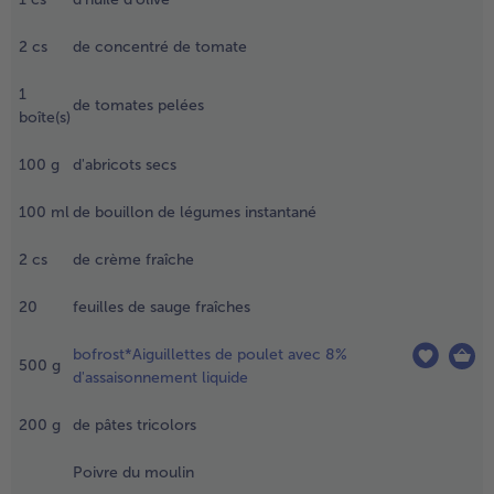
.
aire revenir
2
cs
de concentré de tomate
es dés
- 5 € à l’achat de 7 menus au choix
’oignons
1
ans une
de tomates pelées
boîte(s)
etite poêle
ans de l'huile
'olive
100
g
d'abricots secs
haude,
usqu'à ce
100
ml
de bouillon de légumes instantané
u'ils soient
orés. Ajouter
2
cs
de crème fraîche
e concentré
e tomate et
20
feuilles de sauge fraîches
aire revenir
rièvement,
bofrost*Aiguillettes de poulet avec 8%
500
g
uis ajouter
d'assaisonnement liquide
es tomates
vec le jus,
200
g
de pâtes tricolors
craser
rossièrement
Poivre du moulin
 la cuillère