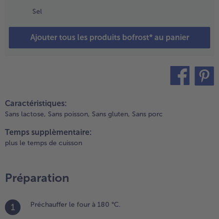
n bois, puis
Sel
erser dans un
lat à gratin.
Ajouter tous les produits bofrost* au panier
ouper les
bricots en
anières dans
e sens de la
ongueur et
es ajouter.
teilen
pin it
oivrer le
Caractéristiques:
ouillon,
Sans lactose,
Sans poisson,
Sans gluten,
Sans porc
jouter la
rème fraîche
Temps supplèmentaire:
t incorporer.
plus le temps de cuisson
.
aver la
Préparation
auge,
goutter
n
Préchauffer le four à 180 °C.
1
gitant,