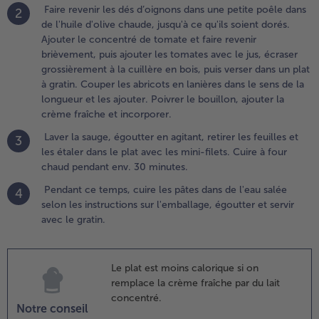
etirer
Faire revenir les dés d’oignons dans une petite poêle dans
2
es
de l'huile d'olive chaude, jusqu'à ce qu'ils soient dorés.
euilles
Ajouter le concentré de tomate et faire revenir
t les
brièvement, puis ajouter les tomates avec le jus, écraser
taler
grossièrement à la cuillère en bois, puis verser dans un plat
ans le
à gratin. Couper les abricots en lanières dans le sens de la
lat
longueur et les ajouter. Poivrer le bouillon, ajouter la
vec les
crème fraîche et incorporer.
ini-
Laver la sauge, égoutter en agitant, retirer les feuilles et
3
lets.
les étaler dans le plat avec les mini-filets. Cuire à four
uire à
chaud pendant env. 30 minutes.
our
haud
Pendant ce temps, cuire les pâtes dans de l'eau salée
4
endant
selon les instructions sur l'emballage, égoutter et servir
nv. 30
avec le gratin.
inutes.
.
Le plat est moins calorique si on
endant ce
remplace la crème fraîche par du lait
emps,
concentré.
uire les
Notre conseil