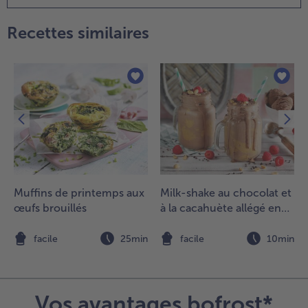
âtes dans
e l'eau
Recettes similaires
alée selon
es
nstructions
ur
'emballage,
goutter et
ervir avec
e gratin.
Muffins de printemps aux
Milk-shake au chocolat et
œufs brouillés
à la cacahuète allégé en
sucre
n
facile
25min
facile
10min
Vos avantages bofrost*