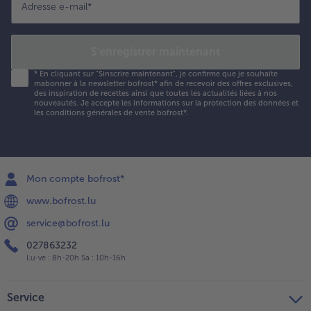
Adresse e-mail
*
S'enregistrer maintenant
*
En cliquant sur "Sinscrire maintenant", je confirme que je souhaite
mabonner à la newsletter bofrost* afin de recevoir des offres exclusives,
des inspiration de recettes ainsi que toutes les actualités liées à nos
nouveautés. Je accepte les
informations sur la protection des données et
les conditions générales de vente bofrost*
.
Mon compte bofrost*
www.bofrost.lu
service@bofrost.lu
027863232
Lu-ve : 8h-20h Sa : 10h-16h
Service