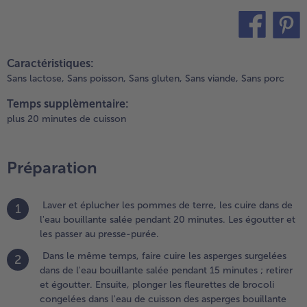
alée
endant
5
inutes ;
teilen
pin it
etirer et
Caractéristiques:
goutter.
Sans lactose,
Sans poisson,
Sans gluten,
Sans viande,
Sans porc
nsuite,
longer
Temps supplèmentaire:
es
plus 20 minutes de cuisson
leurettes
e brocoli
ongelées
Préparation
ans l'eau
e
uisson
Laver et éplucher les pommes de terre, les cuire dans de
1
es
l'eau bouillante salée pendant 20 minutes. Les égoutter et
sperges
les passer au presse-purée.
ouillante
Dans le même temps, faire cuire les asperges surgelées
2
endant 5
dans de l'eau bouillante salée pendant 15 minutes ; retirer
inutes ;
et égoutter. Ensuite, plonger les fleurettes de brocoli
aisser
congelées dans l'eau de cuisson des asperges bouillante
goutter