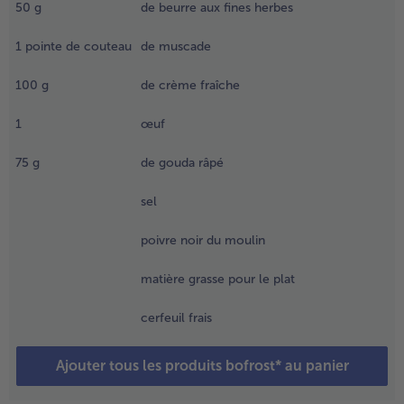
50
g
de beurre aux fines herbes
endant
0
- 5 € à l’achat de 7 menus au choix
inutes.
1
pointe de couteau
de muscade
es
goutter
100
g
de crème fraîche
t les
asser au
1
œuf
resse-
urée.
75
g
de gouda râpé
.
sel
ans le
ême
poivre noir du moulin
emps,
aire cuire
matière grasse pour le plat
es
sperges
cerfeuil frais
urgelées
ans de
Ajouter tous les produits bofrost* au panier
'eau
ouillante