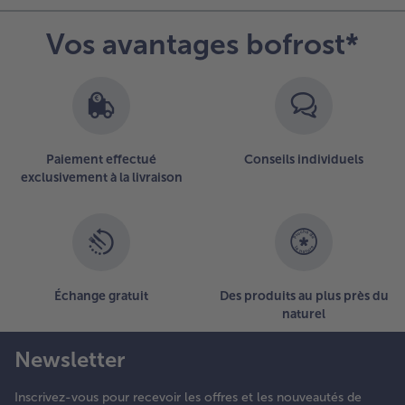
erser le
Vos avantages bofrost*
élange
ommes
e terre-
rocolis.
taler les
sperges
ar-
Paiement effectué
Conseils individuels
essus,
exclusivement à la livraison
ecouvrir
u
élange
rème
raîche-
uf et
Échange gratuit
Des produits au plus près du
aupoudrer
naturel
e gouda.
Newsletter
.
uire le
ratin dans
Inscrivez-vous pour recevoir les offres et les nouveautés de