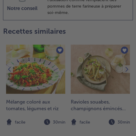
vec les
pommes de terre farineuse à préparer
Notre conseil
leurettes de
soi-même.
rocoli
.
Recettes similaires
isser
u
ouet
rème
raîche
t
'œuf,
aler et
oivrer.
Mélange coloré aux
Ravioles souabes,
.
tomates, légumes et riz
champignons émincés
raisser un
aux herbes
lat à
n
facile
30min
facile
30min
ratin
'env. 20 x
0 cm et y