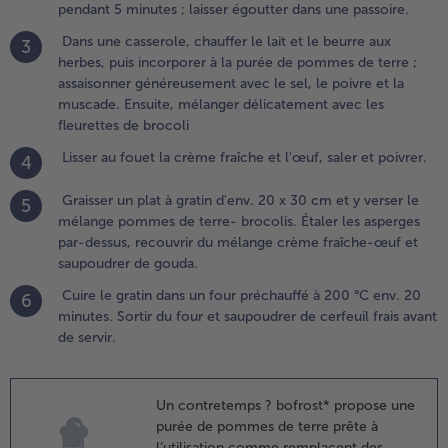
pendant 5 minutes ; laisser égoutter dans une passoire.
ans une
assoire.
Dans une casserole, chauffer le lait et le beurre aux
3
herbes, puis incorporer à la purée de pommes de terre ;
.
assaisonner généreusement avec le sel, le poivre et la
ans une
muscade. Ensuite, mélanger délicatement avec les
asserole,
fleurettes de brocoli
hauffer le lait
Lisser au fouet la crème fraîche et l'œuf, saler et poivrer.
4
t le beurre aux
erbes, puis
Graisser un plat à gratin d'env. 20 x 30 cm et y verser le
5
ncorporer à la
mélange pommes de terre- brocolis. Étaler les asperges
urée de
par-dessus, recouvrir du mélange crème fraîche-œuf et
ommes de
saupoudrer de gouda.
erre ;
ssaisonner
Cuire le gratin dans un four préchauffé à 200 °C env. 20
6
énéreusement
minutes. Sortir du four et saupoudrer de cerfeuil frais avant
vec le sel, le
de servir.
oivre et la
uscade.
nsuite,
Un contretemps ? bofrost* propose une
élanger
purée de pommes de terre prête à
élicatement
l’utilisation comme remplacent des