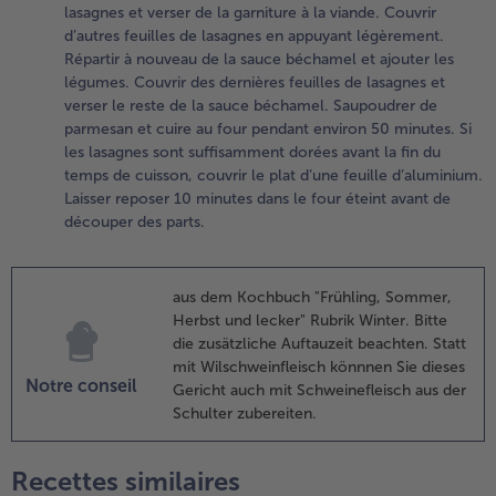
lasagnes et verser de la garniture à la viande. Couvrir
it et la
d’autres feuilles de lasagnes en appuyant légèrement.
rème,
Répartir à nouveau de la sauce béchamel et ajouter les
orter à
légumes. Couvrir des dernières feuilles de lasagnes et
bullition
verser le reste de la sauce béchamel. Saupoudrer de
n
parmesan et cuire au four pendant environ 50 minutes. Si
emuant
les lasagnes sont suffisamment dorées avant la fin du
t laisser
temps de cuisson, couvrir le plat d’une feuille d’aluminium.
ijoter
Laisser reposer 10 minutes dans le four éteint avant de
nviron 5
découper des parts.
inutes.
eiller à
e que la
aus dem Kochbuch "Frühling, Sommer,
auce
Herbst und lecker" Rubrik Winter. Bitte
’attache
die zusätzliche Auftauzeit beachten. Statt
as.
mit Wilschweinfleisch könnnen Sie dieses
jouter la
Notre conseil
Gericht auch mit Schweinefleisch aus der
oix de
Schulter zubereiten.
uscade,
aler et
oivrer.
Recettes similaires