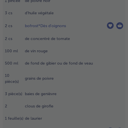
1
pincée
de poivre noir
aisser
écongeler
- 5 € à l’achat de 7 menus au choix
3
cs
d'huile végétale
nviron 30
inutes.
etirer les
2
cs
bofrost*Dès d'oignons
endons de
a viande et
2
cs
de concentré de tomate
écouper
100
ml
de vin rouge
n petits
orceaux.
500
ml
de fond de gibier ou de fond de veau
oivrer et
aire
10
grains de poivre
evenir à
pièce(s)
eu vif dans
huile
3
pièce(s)
baies de genièvre
haude
’une
2
clous de girofle
rande
asserole
1
feuille(s)
de laurier
u d’une
ocotte.