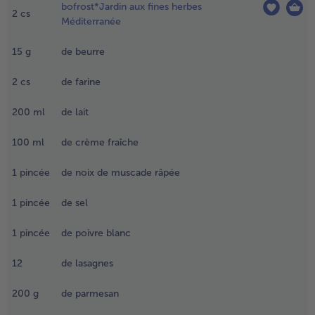
bofrost*Jardin aux fines herbes
jouter
2
cs
Méditerranée
’abord les
ignons en
15
g
de beurre
és, puis le
oncentré
2
cs
de farine
e tomate,
t faire
200
ml
de lait
evenir le
out.
100
ml
de crème fraîche
ouiller
vec le vin
1
pincée
de noix de muscade râpée
t le fond
e veau.
1
pincée
de sel
craser les
rains de
1
pincée
de poivre blanc
oivre et
es baies de
12
de lasagnes
enièvre et
es ajouter
200
g
de parmesan
ans la
asserole