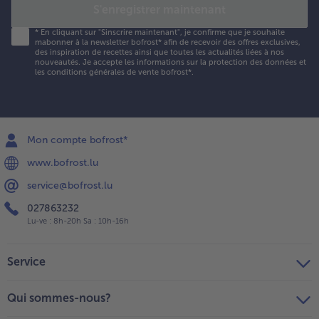
S'enregistrer maintenant
nviron 50
inutes. Si
*
En cliquant sur "Sinscrire maintenant", je confirme que je souhaite
es lasagnes
mabonner à la newsletter bofrost* afin de recevoir des offres exclusives,
des inspiration de recettes ainsi que toutes les actualités liées à nos
ont
nouveautés. Je accepte les
informations sur la protection des données et
uffisamment
les conditions générales de vente bofrost*
.
orées avant
a fin du
emps de
uisson,
Mon compte bofrost*
ouvrir le
lat d’une
www.bofrost.lu
euille
service@bofrost.lu
’aluminium.
aisser
027863232
eposer 10
Lu-ve : 8h-20h Sa : 10h-16h
inutes dans
e four éteint
Service
vant de
écouper
es parts.
Qui sommes-nous?