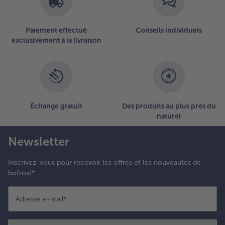
euilles de
asagnes en
ppuyant
Paiement effectué
Conseils individuels
égèrement.
exclusivement à la livraison
épartir à
ouveau de
a sauce
échamel et
jouter les
égumes.
Échange gratuit
Des produits au plus près du
ouvrir des
naturel
ernières
euilles de
Newsletter
asagnes et
erser le
este de la
Inscrivez-vous pour recevoir les offres et les nouveautés de
auce
bofrost*.
échamel.
aupoudrer
Adresse e-mail
*
e parmesan
t cuire au
our pendant