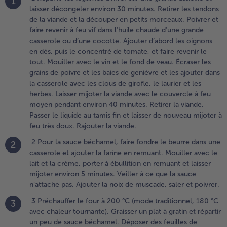
1
ouveau
laisser décongeler environ 30 minutes. Retirer les tendons
ijoter à
de la viande et la découper en petits morceaux. Poivrer et
eu très
faire revenir à feu vif dans l’huile chaude d’une grande
oux.
casserole ou d’une cocotte. Ajouter d’abord les oignons
ajouter la
en dés, puis le concentré de tomate, et faire revenir le
iande.
tout. Mouiller avec le vin et le fond de veau. Écraser les
grains de poivre et les baies de genièvre et les ajouter dans
.
la casserole avec les clous de girofle, le laurier et les
 Pour la
herbes. Laisser mijoter la viande avec le couvercle à feu
auce
moyen pendant environ 40 minutes. Retirer la viande.
échamel,
Passer le liquide au tamis fin et laisser de nouveau mijoter à
aire
feu très doux. Rajouter la viande.
ondre le
eurre
2 Pour la sauce béchamel, faire fondre le beurre dans une
2
ans une
casserole et ajouter la farine en remuant. Mouiller avec le
asserole
lait et la crème, porter à ébullition en remuant et laisser
t ajouter
mijoter environ 5 minutes. Veiller à ce que la sauce
a farine
n’attache pas. Ajouter la noix de muscade, saler et poivrer.
n
3 Préchauffer le four à 200 °C (mode traditionnel, 180 °C
3
emuant.
avec chaleur tournante). Graisser un plat à gratin et répartir
ouiller
un peu de sauce béchamel. Déposer des feuilles de
vec le