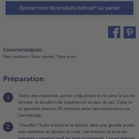
ous les
Ajouter tous les produits bofrost* au panier
égumes
ongelés
auf les
ois
ourmands.
teilen
pin it
aisser
Caractéristiques:
ijoter le
Sans poisson,
Sans viande,
Sans porc
out à
ouvert
endant
Préparation
nv. 8
inutes,
jouter les
Dans une casserole, porter à ébullition le riz avec le jus de
1
ois
tomate, le bouillon de légumes et un peu de sel. Cuire le
ourmands
riz pendant environ 20 minutes selon les instructions sur
our les 2
l'emballage.
ernières
inutes de
Chauffer l'huile d'olive et le beurre dans une grande poêle
2
uisson.
anti-adhésive et ajouter le maïs, l’ail émincé et tous les
aler et
légumes congelés sauf les pois gourmands. Laisser mijoter