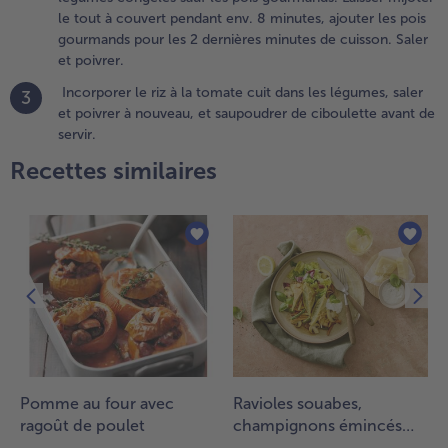
oivrer.
le tout à couvert pendant env. 8 minutes, ajouter les pois
gourmands pour les 2 dernières minutes de cuisson. Saler
.
et poivrer.
ncorporer
Incorporer le riz à la tomate cuit dans les légumes, saler
3
 riz à la
et poivrer à nouveau, et saupoudrer de ciboulette avant de
omate
servir.
uit dans
es
Recettes similaires
égumes,
aler et
oivrer à
ouveau,
t
aupoudrer
e
iboulette
vant de
rvir.
Pomme au four avec
Ravioles souabes,
ragoût de poulet
champignons émincés
aux herbes