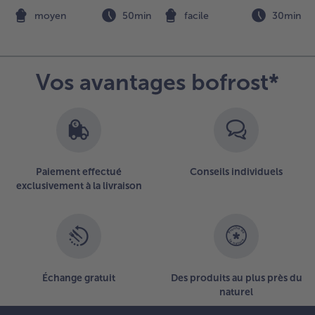
n
moyen
50min
facile
30min
Vos avantages bofrost*
Paiement effectué
Conseils individuels
exclusivement à la livraison
Échange gratuit
Des produits au plus près du
naturel