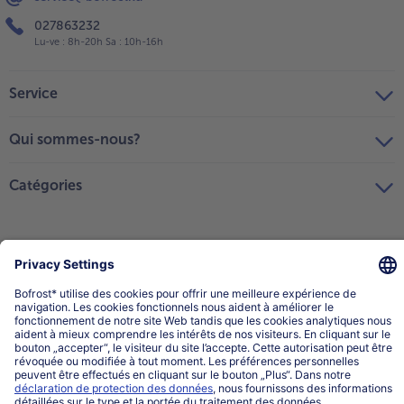
027863232
Lu-ve : 8h-20h Sa : 10h-16h
Service
Qui sommes-nous?
Catégories