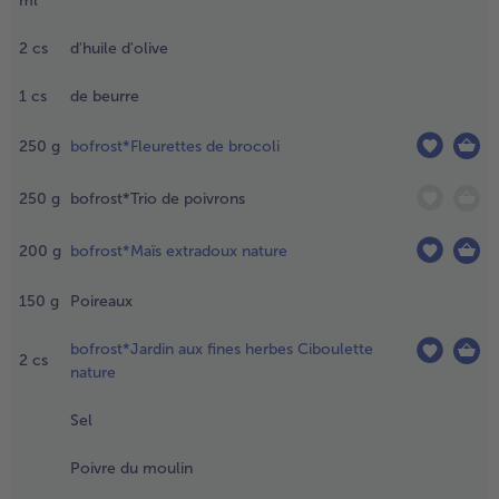
ml
égumes et
n peu de
2
cs
d'huile d'olive
- 5 € à l’achat de 7 menus au choix
el. Cuire le
iz pendant
1
cs
de beurre
nviron 20
inutes
250
g
bofrost*Fleurettes de brocoli
elon les
nstructions
ur
250
g
bofrost*Trio de poivrons
'emballage.
200
g
bofrost*Maïs extradoux nature
.
hauffer
150
g
Poireaux
huile
'olive et le
bofrost*Jardin aux fines herbes Ciboulette
eurre dans
2
cs
nature
ne grande
oêle anti-
Sel
dhésive et
jouter le
Poivre du moulin
ïs, l’ail
mincé et