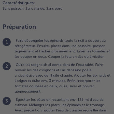
Caractéristiques:
haude. Ajouter
Sans poisson,
Sans viande,
Sans porc
es épinards et
'origan et cuire
nv. 3 minutes.
Préparation
nfin,
ncorporer les
omates
Faire décongeler les épinards toute la nuit à couvert au
1
oupées en
réfrigérateur. Ensuite, placer dans une passoire, presser
eux, cuire,
légèrement et hacher grossièrement. Laver les tomates et
aler et poivrer
les couper en deux. Couper la feta en dés ou émietter.
énéreusement.
Cuire les spaghettis al dente dans de l'eau salée. Faire
2
.
revenir les dés d'oignons et l'ail dans une poêle
goutter
antiadhésive avec de l'huile chaude. Ajouter les épinards et
es pâtes en
l'origan et cuire env. 3 minutes. Enfin, incorporer les
ecueillant
tomates coupées en deux, cuire, saler et poivrer
nv. 125 ml
généreusement.
'eau de
Égoutter les pâtes en recueillant env. 125 ml d'eau de
3
uisson.
cuisson. Mélanger les pâtes, les épinards et le fromage.
élanger
Avec précaution, ajouter l'eau de cuisson recueillie dans
es pâtes,