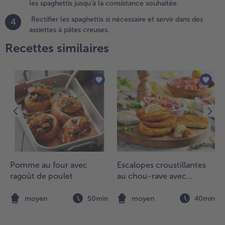
les spaghettis jusqu'à la consistance souhaitée.
es épinards
t le
Rectifier les spaghettis si nécessaire et servir dans des
4
romage.
assiettes à pâtes creuses.
vec
Recettes similaires
récaution,
jouter
'eau de
uisson
ecueillie
ans les
paghettis
usqu'à la
onsistance
ouhaitée.
.
Pomme au four avec
Escalopes croustillantes
ectifier
ragoût de poulet
au chou-rave avec
es
véganaise et salade de
paghettis
tomates
n
moyen
50min
moyen
40min
écessaire