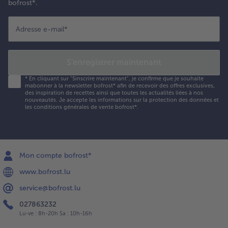
bofrost*.
Adresse e-mail
*
S'enregistrer maintenant
*
En cliquant sur "Sinscrire maintenant", je confirme que je souhaite
mabonner à la newsletter bofrost* afin de recevoir des offres exclusives,
des inspiration de recettes ainsi que toutes les actualités liées à nos
nouveautés. Je accepte les
informations sur la protection des données et
les conditions générales de vente bofrost*
.
Mon compte bofrost*
www.bofrost.lu
service@bofrost.lu
027863232
Lu-ve : 8h-20h Sa : 10h-16h