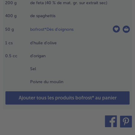
assoire,
200
g
de feta (40 % de mat. gr. sur extrait sec)
resser
- 5 € à l’achat de 7 menus au choix
égèrement et
400
g
de spaghettis
acher
rossièrement.
50
g
bofrost*Dès d'oignons
aver les
omates et les
1
cs
d'huile d'olive
ouper en
eux. Couper
0.5
cc
d'origan
a feta en dés
u émietter.
Sel
.
Poivre du moulin
uire les
paghettis al
ente dans de
Ajouter tous les produits bofrost* au panier
'eau salée. Faire
evenir les dés
'oignons et l'ail
ans une poêle
ntiadhésive
teilen
pin it
vec de l'huile