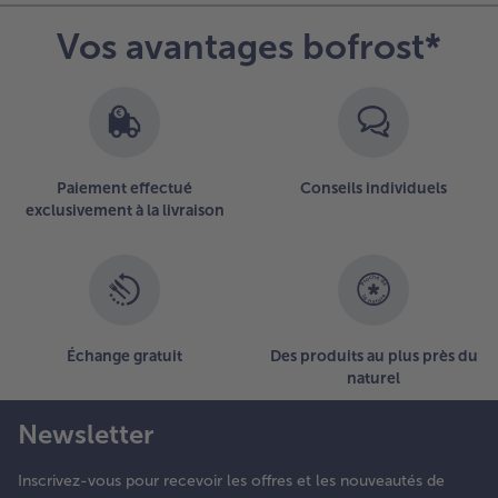
t servir
ans des
Vos avantages bofrost*
ssiettes à
âtes
reuses.
Paiement effectué
Conseils individuels
exclusivement à la livraison
Échange gratuit
Des produits au plus près du
naturel
Newsletter
Inscrivez-vous pour recevoir les offres et les nouveautés de