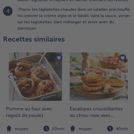
es
Placer les tagliatelles chaudes dans un saladier préchauffé.
nstructions
4
Incorporer la crème aigre et le basilic dans la sauce, verser
ur
sur les tagliatelles, bien mélanger et servir avec du
'emballage
parmesan.
 verser
ans une
Recettes similaires
assoire et
aisser
goutter.
aver le
silic,
goutter
n agitant
t hacher
inement
es feuilles.
Pomme au four avec
Escalopes croustillantes
.
ragoût de poulet
au chou-rave avec
lacer les
véganaise et salade de
agliatelles
tomates
n
moyen
50min
moyen
40min
haudes