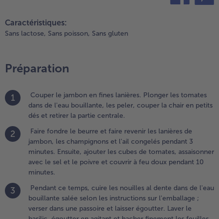
nsuite,
teilen
pin it
jouter les
Caractéristiques:
ubes de
Sans lactose,
Sans poisson,
Sans gluten
omates,
ssaisonner
vec le sel et
Préparation
e poivre et
ouvrir à feu
oux
Couper le jambon en fines lanières. Plonger les tomates
1
endant 10
dans de l'eau bouillante, les peler, couper la chair en petits
inutes.
dés et retirer la partie centrale.
Faire fondre le beurre et faire revenir les lanières de
2
.
jambon, les champignons et l'ail congelés pendant 3
endant ce
minutes. Ensuite, ajouter les cubes de tomates, assaisonner
emps,
avec le sel et le poivre et couvrir à feu doux pendant 10
uire les
minutes.
ouilles al
ente dans
Pendant ce temps, cuire les nouilles al dente dans de l'eau
3
e l'eau
bouillante salée selon les instructions sur l'emballage ;
ouillante
verser dans une passoire et laisser égoutter. Laver le
alée selon
basilic, égoutter en agitant et hacher finement les feuilles.