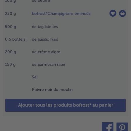
100
g
de beurre
'eau
ouillante,
- 5 € à l’achat de 7 menus au choix
250
g
bofrost*Champignons émincés
es peler,
ouper la
hair en
500
g
de tagliatelles
etits dés
t retirer
0.5
botte(s)
de basilic frais
a partie
entrale.
200
g
de crème aigre
.
150
g
de parmesan râpé
aire fondre
e beurre et
Sel
aire revenir
es lanières
Poivre noir du moulin
e jambon,
es
Ajouter tous les produits bofrost* au panier
hampignons
 l'ail
ongelés
endant 3
inutes.