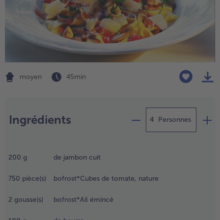
TousVins & Alcools
TousBIO
Ustensiles de cuisine
bofrost*free
TousUstensiles de cuisine
Tousbofrost*free
Gâteaux & Tartes
High Protein
TousGâteaux & Tartes
TousHigh Protein
bofrost*plus.
Tousbofrost*plus.
Alternatives végétale
moyen
45 min
TousAlternatives végétale
Friteuse à air chaud
TousFriteuse à air chaud
Préparation
Ingrédients
Personnes
ouper le
ambon en
200
g
de jambon cuit
ines
anières.
750
pièce(s)
bofrost*Cubes de tomate, nature
longer
es
2
gousse(s)
bofrost*Ail émincé
omates
ans de