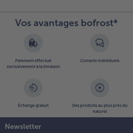
ans un
aladier
réchauffé.
Vos avantages bofrost*
ncorporer
a crème
igre et le
asilic dans
a sauce,
erser sur
es
Paiement effectué
Conseils individuels
agliatelles,
exclusivement à la livraison
ien
élanger
t servir
vec du
armesan.
Échange gratuit
Des produits au plus près du
naturel
Newsletter