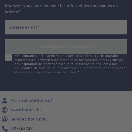
Inscrivez-vous pour recevoir les offres et les nouveautés de
bofrost*.
Adresse e-mail
*
S'enregistrer maintenant
*
En cliquant sur "Sinscrire maintenant", je confirme que je souhaite
mabonner à la newsletter bofrost* afin de recevoir des offres exclusives,
des inspiration de recettes ainsi que toutes les actualités liées à nos
nouveautés. Je accepte les
informations sur la protection des données et
les conditions générales de vente bofrost*
.
Mon compte bofrost*
www.bofrost.lu
service@bofrost.lu
027863232