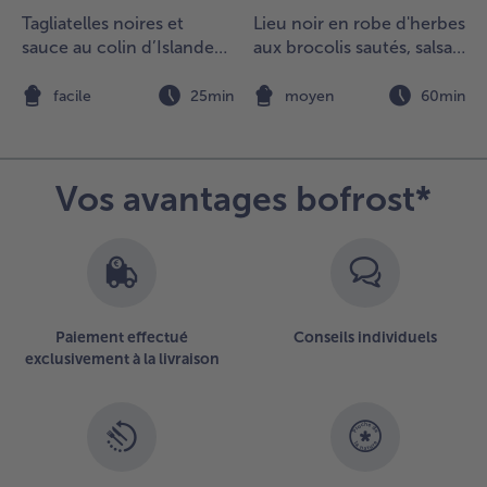
âpée,
Tagliatelles noires et
Lieu noir en robe d'herbes
jouter le
sauce au colin d’Islande
aux brocolis sautés, salsa
iz, bien
et au vin
de pois et falafel
élanger
t
n
facile
25min
moyen
60min
éserver.
hauffer
 CS
'huile
Vos avantages bofrost*
ans une
oêle,
aire
uire
églefin,
ervir
Paiement effectué
Conseils individuels
vec le
exclusivement à la livraison
z à la
oix de
oco, le
hutney
e
angue