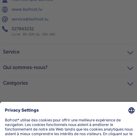
www.bofrost.lu
service@bofrost.lu
027863232
Lu-ve : 8h-20h Sa : 10h-16h
Service
Qui sommes-nous?
Catégories