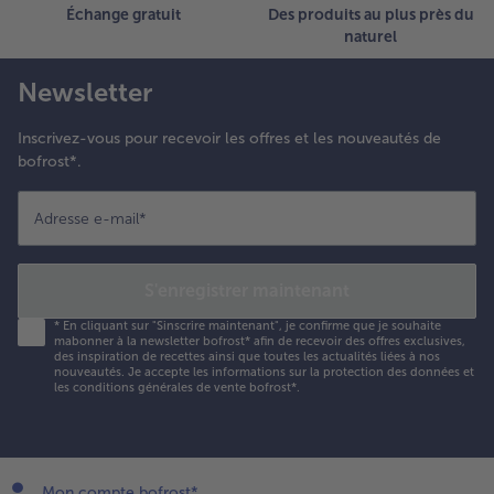
Échange gratuit
Des produits au plus près du
t des
naturel
erbes
raîches.
Newsletter
Inscrivez-vous pour recevoir les offres et les nouveautés de
bofrost*.
Adresse e-mail
*
S'enregistrer maintenant
*
En cliquant sur "Sinscrire maintenant", je confirme que je souhaite
mabonner à la newsletter bofrost* afin de recevoir des offres exclusives,
des inspiration de recettes ainsi que toutes les actualités liées à nos
nouveautés. Je accepte les
informations sur la protection des données et
les conditions générales de vente bofrost*
.
Mon compte bofrost*