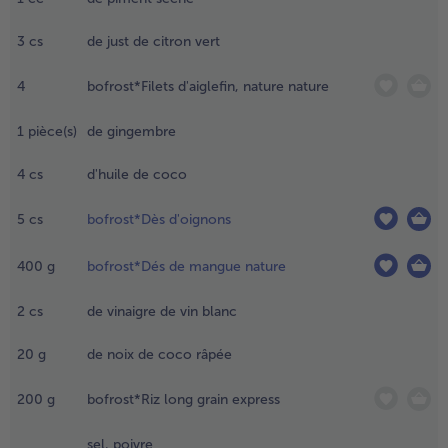
oja, le
iel, 1 CC
3
cs
de just de citron vert
- 5 € à l’achat de 7 menus au choix
e piment
éché et 1
4
bofrost*Filets d'aiglefin, nature nature
S de jus
e citron
ert. Laisser
1
pièce(s)
de gingembre
ariner
'églefin
4
cs
d'huile de coco
écongelé
endant 30
5
cs
bofrost*Dès d'oignons
inutes.
400
g
bofrost*Dés de mangue nature
.
eler le
2
cs
de vinaigre de vin blanc
ingembre
t le
20
g
de noix de coco râpée
écouper
n petits
200
g
bofrost*Riz long grain express
orceaux.
hauffer 1
sel, poivre
S d'huile