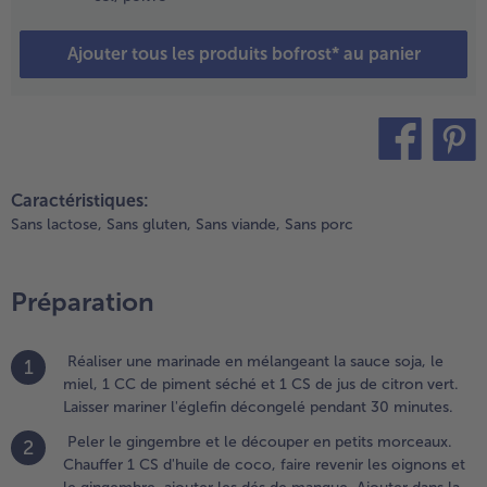
e coco,
aire
Ajouter tous les produits bofrost* au panier
evenir les
ignons et
e
ingembre,
jouter les
és de
teilen
pin it
Caractéristiques:
angue.
Sans lactose,
Sans gluten,
Sans viande,
Sans porc
jouter
ans la
asserole 2
S de jus
Préparation
e citron
rt, ainsi
Réaliser une marinade en mélangeant la sauce soja, le
ue le
1
miel, 1 CC de piment séché et 1 CS de jus de citron vert.
inaigre et
Laisser mariner l'églefin décongelé pendant 30 minutes.
e miel.
aisser
Peler le gingembre et le découper en petits morceaux.
2
ijoter à
Chauffer 1 CS d'huile de coco, faire revenir les oignons et
eu doux