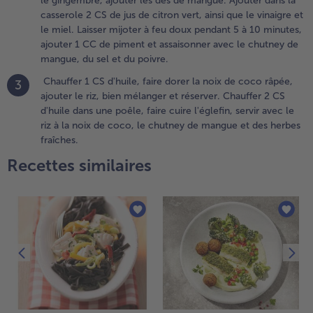
le gingembre, ajouter les dés de mangue. Ajouter dans la
endant 5
casserole 2 CS de jus de citron vert, ainsi que le vinaigre et
 10
le miel. Laisser mijoter à feu doux pendant 5 à 10 minutes,
inutes,
ajouter 1 CC de piment et assaisonner avec le chutney de
jouter 1
mangue, du sel et du poivre.
C de
Chauffer 1 CS d'huile, faire dorer la noix de coco râpée,
iment et
3
ajouter le riz, bien mélanger et réserver. Chauffer 2 CS
ssaisonner
d'huile dans une poêle, faire cuire l'églefin, servir avec le
vec le
riz à la noix de coco, le chutney de mangue et des herbes
hutney de
fraîches.
angue,
u sel et
Recettes similaires
u poivre.
.
hauffer
 CS
'huile,
aire
orer la
oix de
oco