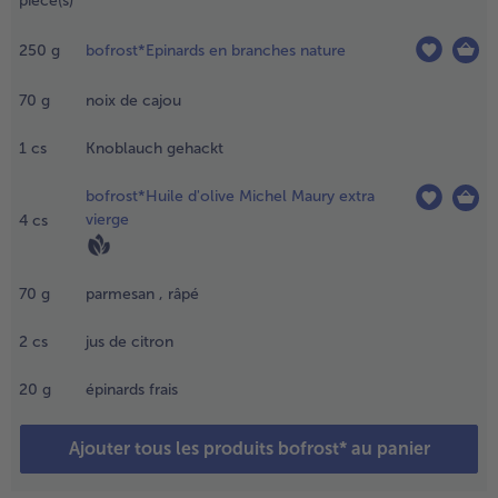
pièce(s)
es petits
ains tartan
- 5 € à l’achat de 7 menus au choix
250
g
bofrost*Epinards en branches nature
rançais
raditionnels
urgelés sur
70
g
noix de cajou
ne plaque
 pâtisserie
1
cs
Knoblauch gehackt
ecouvert
e papier
bofrost*Huile d'olive Michel Maury extra
ulfurisé au
vierge
4
cs
entre du
our et
aites cuire
70
g
parmesan , râpé
nviron 9
inutes.
2
cs
jus de citron
aissez
efroidir les
20
g
épinards frais
etits pains
t coupez-
Ajouter tous les produits bofrost* au panier
es en
ranches