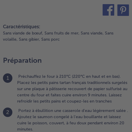
.
ortez à
bullition
teilen
pin it
ne
Caractéristiques:
asserole
Sans viande de bœuf,
Sans fruits de mer,
Sans viande,
Sans
'eau
volaille,
Sans gibier,
Sans porc
égèrement
alée .
joutez le
Préparation
aumon
ongelé à
'eau
Préchauffez le four à 210°C (220°C en haut et en bas).
1
ouillante
Placez les petits pains tartan français traditionnels surgelés
t laissez
sur une plaque à pâtisserie recouvert de papier sulfurisé au
uire le
centre du four et faites cuire environ 9 minutes. Laissez
oisson,
refroidir les petits pains et coupez-les en tranches
ouvert, à
Portez à ébullition une casserole d'eau légèrement salée .
eu doux
2
Ajoutez le saumon congelé à l'eau bouillante et laissez
endant
cuire le poisson, couvert, à feu doux pendant environ 20
nviron 20
minutes.
inutes.