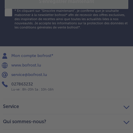
S'enregistrer maintenant
*
En cliquant sur "Sinscrire maintenant", je confirme que je souhaite
mabonner à la newsletter bofrost* afin de recevoir des offres exclusives,
des inspiration de recettes ainsi que toutes les actualités liées à nos
nouveautés. Je accepte les
informations sur la protection des données et
les conditions générales de vente bofrost*
.
Mon compte bofrost*
www.bofrost.lu
service@bofrost.lu
027863232
Lu-ve : 8h-20h Sa : 10h-16h
Service
Qui sommes-nous?