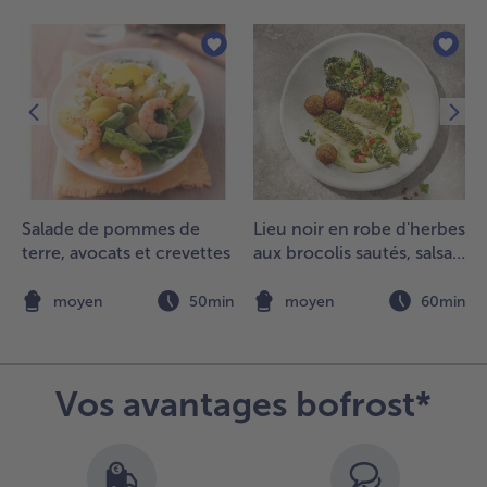
huile
'olive, le
armesan
t le jus de
itron dans
n bol à
élanger
t
élangez
e tout à
Salade de pommes de
Lieu noir en robe d'herbes
rande
terre, avocats et crevettes
aux brocolis sautés, salsa
itesse
de pois et falafel
usqu'à une
onsistance
n
moyen
50min
moyen
60min
rémeuse.
.
épartissez
Vos avantages bofrost*
e pesto sur
ruschetta