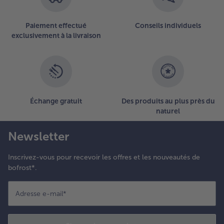
épartissez
es feuilles
Paiement effectué
Conseils individuels
e saumon
exclusivement à la livraison
t
'épinards
ur la
ruschetta
t
ssaisonnez
Échange gratuit
Des produits au plus près du
e sel
naturel
arin.
Newsletter
Inscrivez-vous pour recevoir les offres et les nouveautés de
bofrost*.
Adresse e-mail
*