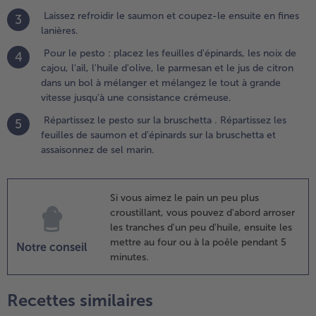
Laissez refroidir le saumon et coupez-le ensuite en fines
3
.
lanières.
aissez
efroidir
Pour le pesto : placez les feuilles d'épinards, les noix de
4
e
cajou, l'ail, l'huile d'olive, le parmesan et le jus de citron
aumon
dans un bol à mélanger et mélangez le tout à grande
t
vitesse jusqu'à une consistance crémeuse.
oupez-
Répartissez le pesto sur la bruschetta . Répartissez les
5
e
feuilles de saumon et d'épinards sur la bruschetta et
nsuite
assaisonnez de sel marin.
n fines
anières.
Si vous aimez le pain un peu plus
.
croustillant, vous pouvez d'abord arroser
our le
les tranches d'un peu d'huile, ensuite les
esto :
mettre au four ou à la poêle pendant 5
lacez les
Notre conseil
minutes.
euilles
'épinards,
es noix de
Recettes similaires
jou, l'ail,