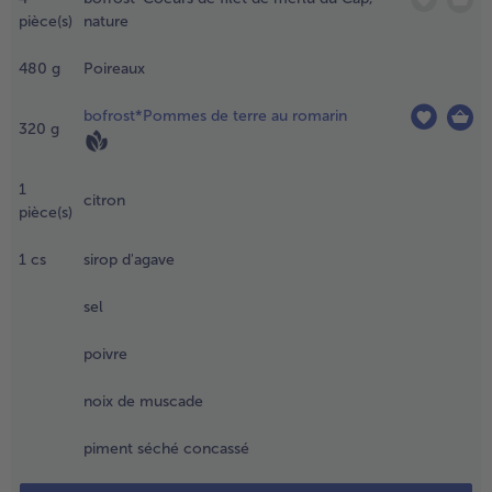
oitié de
pièce(s)
nature
ette huile
- 5 € à l’achat de 7 menus au choix
ans in
480
g
Poireaux
achet de
ongélation
bofrost*Pommes de terre au romarin
vec les
320
g
ilets de
olin, bien
1
élanger,
citron
pièce(s)
uis laisser
ariner 20 à
0 minutes
1
cs
sirop d'agave
u
éfrigérateur.
sel
.
poivre
ettre les
oireaux et
noix de muscade
es
ommes
piment séché concassé
e terre au
omarin