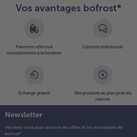
Vos avantages bofrost*
t les
uartiers
e
itron
arinés.
Paiement effectué
Conseils individuels
exclusivement à la livraison
Échange gratuit
Des produits au plus près du
naturel
Newsletter
Inscrivez-vous pour recevoir les offres et les nouveautés de
bofrost*.