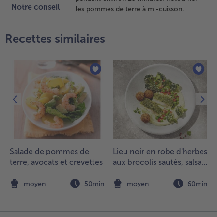
e citron
Notre conseil
les pommes de terre à mi-cuisson.
vec le
irop
’agave
Recettes similaires
t
éserver.
.
resser
s filets
e colin
vec les
oireaux
t les
ommes
Salade de pommes de
Lieu noir en robe d'herbes
e terre
terre, avocats et crevettes
aux brocolis sautés, salsa
u
de pois et falafel
omarin
n
moyen
50min
moyen
60min
t
jouter
e reste
’huile