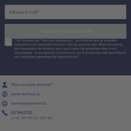
Adresse e-mail
*
S'enregistrer maintenant
*
En cliquant sur "Sinscrire maintenant", je confirme que je souhaite
mabonner à la newsletter bofrost* afin de recevoir des offres exclusives,
des inspiration de recettes ainsi que toutes les actualités liées à nos
nouveautés. Je accepte les
informations sur la protection des données et
les conditions générales de vente bofrost*
.
Mon compte bofrost*
www.bofrost.lu
service@bofrost.lu
027863232
Lu-ve : 8h-20h Sa : 10h-16h