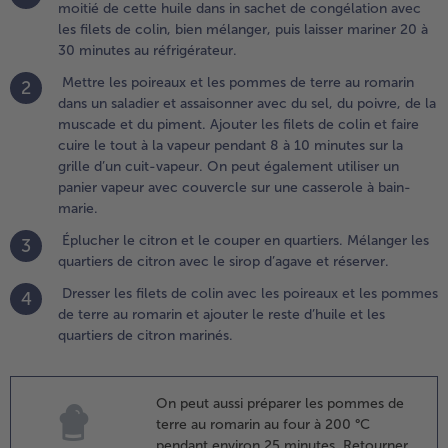
moitié de cette huile dans in sachet de congélation avec
eut
les filets de colin, bien mélanger, puis laisser mariner 20 à
galement
30 minutes au réfrigérateur.
tiliser un
anier
Mettre les poireaux et les pommes de terre au romarin
2
apeur
dans un saladier et assaisonner avec du sel, du poivre, de la
vec
muscade et du piment. Ajouter les filets de colin et faire
ouvercle
cuire le tout à la vapeur pendant 8 à 10 minutes sur la
ur une
grille d’un cuit-vapeur. On peut également utiliser un
asserole à
panier vapeur avec couvercle sur une casserole à bain-
ain-marie.
marie.
Éplucher le citron et le couper en quartiers. Mélanger les
.
3
quartiers de citron avec le sirop d’agave et réserver.
plucher
e citron
Dresser les filets de colin avec les poireaux et les pommes
4
t le
de terre au romarin et ajouter le reste d’huile et les
ouper
quartiers de citron marinés.
n
uartiers.
élanger
On peut aussi préparer les pommes de
es
terre au romarin au four à 200 °C
uartiers
pendant environ 25 minutes. Retourner