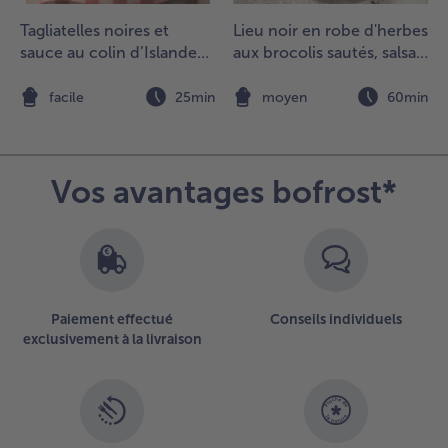
Tagliatelles noires et
Lieu noir en robe d'herbes
sauce au colin d’Islande
aux brocolis sautés, salsa
et au vin
de pois et falafel
n
facile
25min
moyen
60min
Vos avantages bofrost*
Paiement effectué
Conseils individuels
exclusivement à la livraison