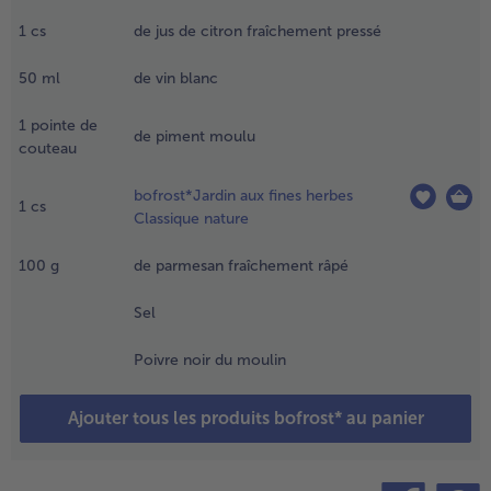
'emballage
1
cs
de jus de citron fraîchement pressé
 verser
- 5 € à l’achat de 7 menus au choix
ans une
50
ml
de vin blanc
assoire et
aisser
goutter.
1
pointe de
de piment moulu
couteau
.
hauffer
bofrost*Jardin aux fines herbes
1
cs
'huile d'olive
Classique nature
ans une
rande poêle.
100
g
de parmesan fraîchement râpé
jouter les
revettes
Sel
ongelées à la
auce aux
Poivre noir du moulin
erbes et faire
issoler
Ajouter tous les produits bofrost* au panier
endant 10
inutes en
emuant