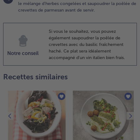
le mélange d'herbes congelées et saupoudrer la poêlée de
hauds et
crevettes de parmesan avant de servir.
ien
élanger.
ncorporer
e mélange
Si vous le souhaitez, vous pouvez
'herbes
également saupoudrer la poêlée de
ongelées
crevettes avec du basilic fraîchement
t
haché. Ce plat sera idéalement
Notre conseil
aupoudrer
accompagné d'un vin italien bien frais.
a poêlée
e
Recettes similaires
revettes
e
armesan
vant de
rvir.