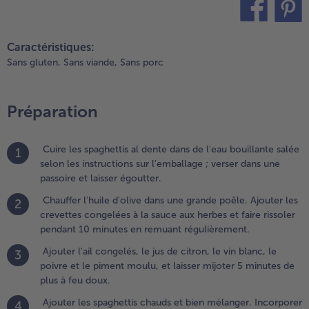
égulièrement.
.
teilen
pin it
jouter
Caractéristiques:
ail
Sans gluten,
Sans viande,
Sans porc
ongelés,
e jus de
itron, le
Préparation
in blanc,
e poivre
t le
Cuire les spaghettis al dente dans de l'eau bouillante salée
1
iment
selon les instructions sur l'emballage ; verser dans une
oulu, et
passoire et laisser égoutter.
aisser
Chauffer l'huile d'olive dans une grande poêle. Ajouter les
2
ijoter 5
crevettes congelées à la sauce aux herbes et faire rissoler
inutes
pendant 10 minutes en remuant régulièrement.
e plus à
eu doux.
Ajouter l'ail congelés, le jus de citron, le vin blanc, le
3
poivre et le piment moulu, et laisser mijoter 5 minutes de
.
plus à feu doux.
jouter les
Ajouter les spaghettis chauds et bien mélanger. Incorporer
paghettis
4