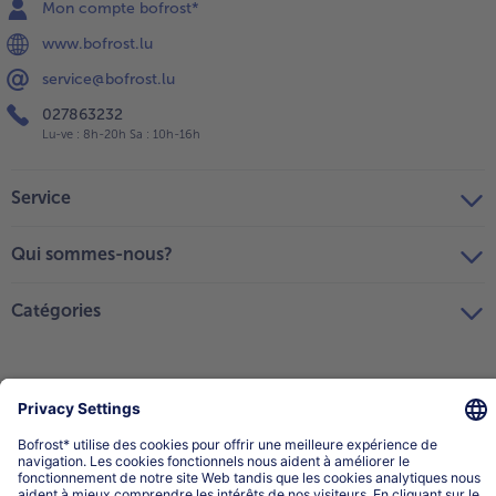
Mon compte bofrost*
www.bofrost.lu
service@bofrost.lu
027863232
Lu-ve : 8h-20h Sa : 10h-16h
Service
Qui sommes-nous?
Catégories