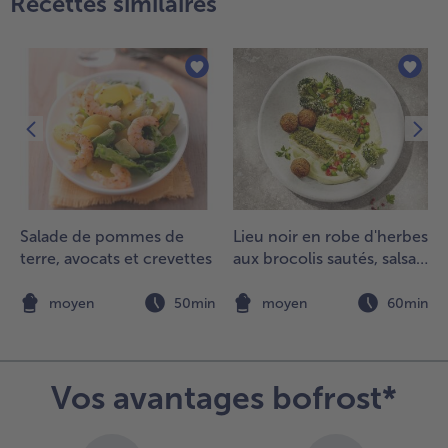
Recettes similaires
Salade de pommes de
Lieu noir en robe d'herbes
terre, avocats et crevettes
aux brocolis sautés, salsa
de pois et falafel
n
moyen
50min
moyen
60min
Vos avantages bofrost*