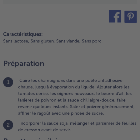
t
arsemer
e feuilles
e
teilen
pin it
resson
Caractéristiques:
vant de
Sans lactose,
Sans gluten,
Sans viande,
Sans porc
rvir.
Préparation
Cuire les champignons dans une poêle antiadhésive
1
chaude, jusqu'à évaporation du liquide. Ajouter alors les
tomates cerise, les oignons nouveaux, le beurre d'ail, les
lanières de poivron et la sauce chili aigre-douce, faire
revenir quelques instants. Saler et poivrer généreusement,
affiner le ragoût avec une pincée de sucre.
Incorporer la sauce soja, mélanger et parsemer de feuilles
2
de cresson avant de servir.