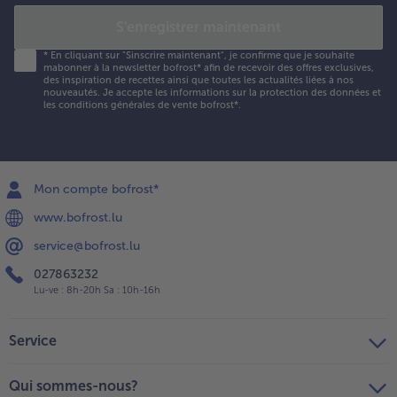
S'enregistrer maintenant
*
En cliquant sur "Sinscrire maintenant", je confirme que je souhaite
mabonner à la newsletter bofrost* afin de recevoir des offres exclusives,
des inspiration de recettes ainsi que toutes les actualités liées à nos
nouveautés. Je accepte les
informations sur la protection des données et
les conditions générales de vente bofrost*
.
Mon compte bofrost*
www.bofrost.lu
service@bofrost.lu
027863232
Lu-ve : 8h-20h Sa : 10h-16h
Service
Qui sommes-nous?