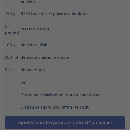
en deux
omates cerise,
es oignons
- 5 € à l’achat de 7 menus au choix
150
g
8743 Lanières de poivrons tricolores
ouveaux, le
eurre d'ail, les
1
anières de
cresson alénois
pièce(s)
oivron et la
auce chili
igre-douce,
100
g
de beurre d'ail
aire revenir
uelques
100
ml
de sauce chili aigre douce
nstants. Saler et
oivrer
5
cs
de sauce soja
énéreusement,
ffiner le ragoût
Sel
vec une pincée
e sucre.
Poivre noir fraîchement moulu pour épicer
.
Un peu de sucre pour affiner le goût
ncorporer
a sauce
Ajouter tous les produits bofrost* au panier
oja,
élanger