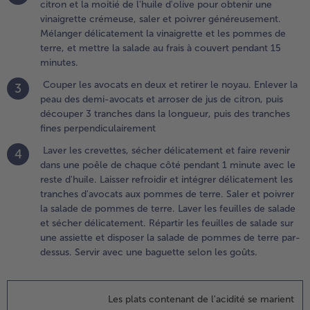
citron et la moitié de l'huile d'olive pour obtenir une
inaigrette
vinaigrette crémeuse, saler et poivrer généreusement.
rémeuse, saler
Mélanger délicatement la vinaigrette et les pommes de
t poivrer
terre, et mettre la salade au frais à couvert pendant 15
énéreusement.
minutes.
élanger
élicatement la
Couper les avocats en deux et retirer le noyau. Enlever la
3
inaigrette et
peau des demi-avocats et arroser de jus de citron, puis
es pommes de
découper 3 tranches dans la longueur, puis des tranches
erre, et mettre
fines perpendiculairement
a salade au frais
Laver les crevettes, sécher délicatement et faire revenir
4
 couvert
dans une poêle de chaque côté pendant 1 minute avec le
endant 15
reste d'huile. Laisser refroidir et intégrer délicatement les
inutes.
tranches d'avocats aux pommes de terre. Saler et poivrer
la salade de pommes de terre. Laver les feuilles de salade
.
et sécher délicatement. Répartir les feuilles de salade sur
ouper les avocats
une assiette et disposer la salade de pommes de terre par-
n deux et retirer le
dessus. Servir avec une baguette selon les goûts.
oyau. Enlever la
eau des demi-
vocats et arroser
Les plats contenant de l'acidité se marient
e jus de citron, puis