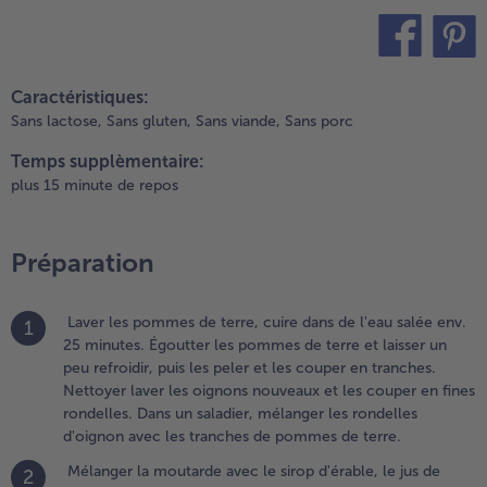
ondelles.
ans un
aladier,
élanger
teilen
pin it
es
Caractéristiques:
ondelles
Sans lactose,
Sans gluten,
Sans viande,
Sans porc
'oignon
vec les
Temps supplèmentaire:
ranches
plus 15 minute de repos
e
ommes
e terre.
Préparation
.
élanger la
Laver les pommes de terre, cuire dans de l'eau salée env.
1
outarde avec
25 minutes. Égoutter les pommes de terre et laisser un
e sirop
peu refroidir, puis les peler et les couper en tranches.
'érable, le jus
Nettoyer laver les oignons nouveaux et les couper en fines
e citron et la
rondelles. Dans un saladier, mélanger les rondelles
oitié de l'huile
d'oignon avec les tranches de pommes de terre.
'olive pour
Mélanger la moutarde avec le sirop d'érable, le jus de
2
btenir une