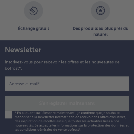
essus. Servir
vec une
aguette
elon les
oûts.
Échange gratuit
Des produits au plus près du
naturel
Newsletter
Inscrivez-vous pour recevoir les offres et les nouveautés de
bofrost*.
Adresse e-mail
*
S'enregistrer maintenant
*
En cliquant sur "Sinscrire maintenant", je confirme que je souhaite
mabonner à la newsletter bofrost* afin de recevoir des offres exclusives,
des inspiration de recettes ainsi que toutes les actualités liées à nos
nouveautés. Je accepte les
informations sur la protection des données et
les conditions générales de vente bofrost*
.