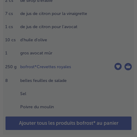
2
cs
de sirop d'érable
inutes.
goutter
7
cs
de jus de citron pour la vinaigrette
- 5 € à l’achat de 7 menus au choix
es
ommes
1
cs
de jus de citron pour l'avocat
e terre
t laisser
10
cs
d'huile d'olive
n peu
froidir,
1
gros avocat mûr
uis les
eler et
es
250
g
bofrost*Crevettes royales
ouper
n
8
belles feuilles de salade
ranches.
ettoyer
Sel
aver les
ignons
Poivre du moulin
ouveaux
t les
Ajouter tous les produits bofrost* au panier
ouper
n fines