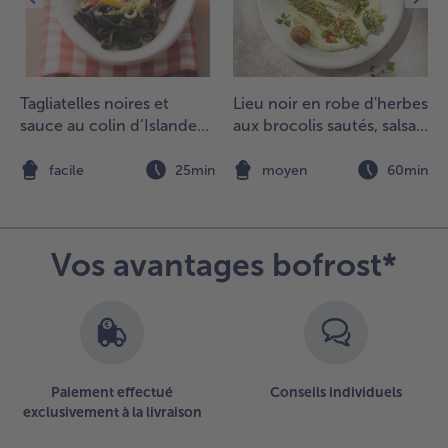
élicatement
es tranches
'avocats aux
ommes de
erre. Saler et
Tagliatelles noires et
Lieu noir en robe d'herbes
oivrer la
sauce au colin d’Islande
aux brocolis sautés, salsa
alade de
et au vin
de pois et falafel
ommes de
n
facile
25min
moyen
60min
erre. Laver
es feuilles de
alade et
écher
Vos avantages bofrost*
élicatement.
épartir les
euilles de
alade sur
ne assiette
t disposer la
Paiement effectué
Conseils individuels
alade de
exclusivement à la livraison
ommes de
erre par-