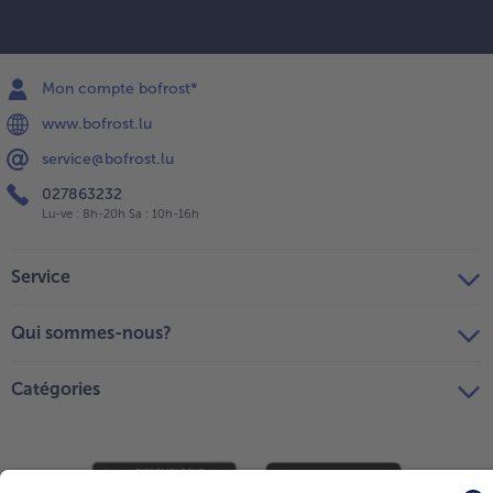
Mon compte bofrost*
www.bofrost.lu
service@bofrost.lu
027863232
Lu-ve : 8h-20h Sa : 10h-16h
Service
Qui sommes-nous?
Catégories