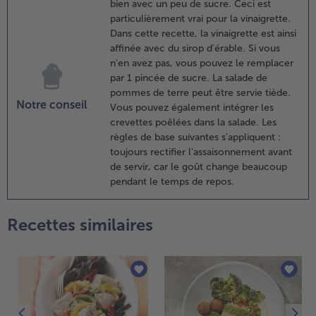
bien avec un peu de sucre. Ceci est
écouper 3 tranches
particulièrement vrai pour la vinaigrette.
ans la longueur,
Dans cette recette, la vinaigrette est ainsi
uis des tranches
affinée avec du sirop d'érable. Si vous
ines
n'en avez pas, vous pouvez le remplacer
erpendiculairement
par 1 pincée de sucre. La salade de
.
pommes de terre peut être servie tiède.
Notre conseil
aver les
Vous pouvez également intégrer les
revettes,
crevettes poêlées dans la salade. Les
écher
règles de base suivantes s'appliquent :
élicatement
toujours rectifier l'assaisonnement avant
t faire
de servir, car le goût change beaucoup
evenir dans
pendant le temps de repos.
ne poêle de
haque côté
Recettes similaires
endant 1
inute avec
e reste
'huile.
aisser
efroidir et
ntégrer