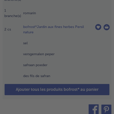
ssaisonner
vec du
1
romarin
el, du
branche(s)
oivre, 1
incée de
bofrost*Jardin aux fines herbes Persil
2
cs
afran en
nature
oudre et
e zeste de
sel
itron.
jouter le
versgemalen peper
ouillon et
e vin et
safraan poeder
aisser
ijoter le
des fils de safran
out à feu
oyen
Ajouter tous les produits bofrost* au panier
endant
nviron 15
inutes.
.