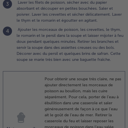
es
Laver les filets de poisson, sécher avec du papier
3
orceaux
absorbant et découper en petites bouchées. Saler et
e
poivrer. Laver les crevettes et sécher délicatement. Laver
oisson,
le thym et le romarin et égoutter en agitant.
es
Ajouter les morceaux de poisson, les crevettes, le thym,
4
revettes,
le romarin et le persil dans la soupe et laisser mijoter à feu
e thym,
doux pendant quelques minutes. Retirer les branches et
e
servir la soupe dans des assiettes creuses ou des bols.
omarin
Décorer avec du persil et quelques brins de safran. Cette
t le
soupe se marie très bien avec une baguette fraîche.
ersil
ans la
oupe et
Pour obtenir une soupe très claire, ne pas
aisser
ajouter directement les morceaux de
ijoter à
poisson au bouillon, mais les cuire
eu doux
séparément. Pour cela, porter de l’eau à
endant
ébullition dans une casserole et saler
uelques
généreusement de façon à ce que l’eau
inutes.
ait le goût de l’eau de mer. Retirer la
etirer les
casserole du feu et laisser reposer les
ranches
morceaux de poisson dans l’eau salée
t servir