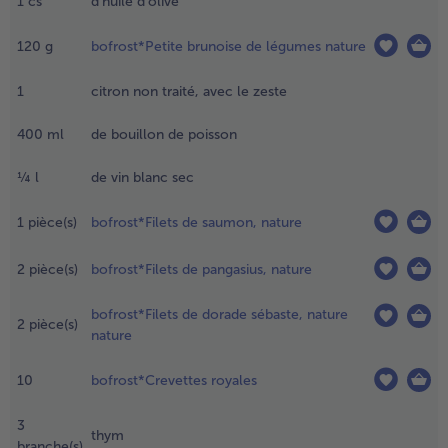
1
cs
d'huile d'olive
es couper
n quartiers
- 5 € à l’achat de 7 menus au choix
120
g
bofrost*Petite brunoise de légumes nature
 retirer la
artie
entrale,
1
citron non traité, avec le zeste
écouper la
hair en
400
ml
de bouillon de poisson
etits dés.
¼
l
de vin blanc sec
.
hauffer
1
pièce(s)
bofrost*Filets de saumon, nature
huile
’olive
2
pièce(s)
bofrost*Filets de pangasius, nature
ans une
asserole
bofrost*Filets de dorade sébaste, nature
t faire
2
pièce(s)
nature
evenir les
ignons,
10
bofrost*Crevettes royales
ail et les
égumes.
3
jouter les
thym
branche(s)
omates et