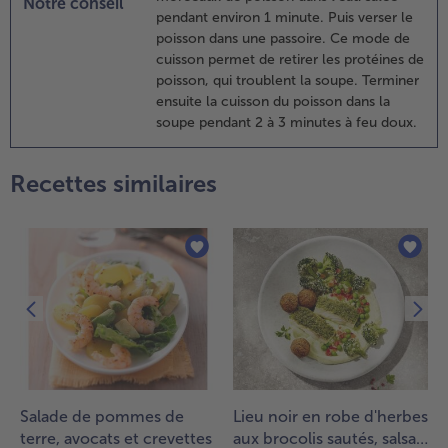
Notre conseil
pendant environ 1 minute. Puis verser le
a soupe
poisson dans une passoire. Ce mode de
ans des
cuisson permet de retirer les protéines de
ssiettes
poisson, qui troublent la soupe. Terminer
reuses
ensuite la cuisson du poisson dans la
u des
soupe pendant 2 à 3 minutes à feu doux.
ols.
écorer
vec du
Recettes similaires
ersil et
uelques
rins de
afran.
ette
oupe se
arie très
ien avec
ne
aguette
raîche.
Salade de pommes de
Lieu noir en robe d'herbes
terre, avocats et crevettes
aux brocolis sautés, salsa