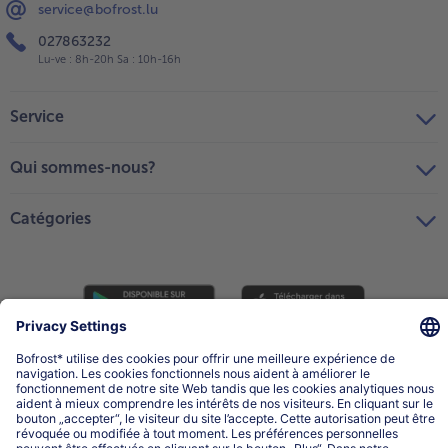
service@bofrost.lu
027863232
Lu-ve : 8h-20h Sa : 10h-16h
Service
Qui sommes-nous?
Catégories