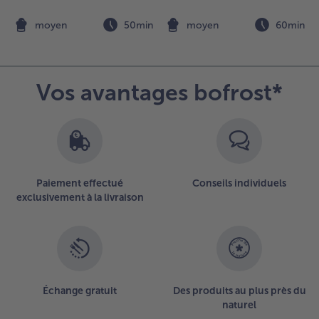
de pois et falafel
n
moyen
50min
moyen
60min
Vos avantages bofrost*
Paiement effectué
Conseils individuels
exclusivement à la livraison
Échange gratuit
Des produits au plus près du
naturel