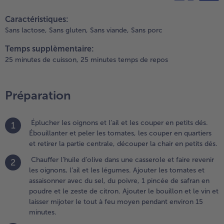
aver les
teilen
pin it
ilets de
Caractéristiques:
oisson,
Sans lactose,
Sans gluten,
Sans viande,
Sans porc
écher avec
u papier
Temps supplèmentaire:
bsorbant et
25 minutes de cuisson,
25 minutes temps de repos
écouper en
etites
ouchées.
Préparation
aler et
oivrer. Laver
es crevettes
Éplucher les oignons et l’ail et les couper en petits dés.
1
t sécher
Ébouillanter et peler les tomates, les couper en quartiers
élicatement.
et retirer la partie centrale, découper la chair en petits dés.
aver le thym
Chauffer l’huile d’olive dans une casserole et faire revenir
2
t le romarin
les oignons, l’ail et les légumes. Ajouter les tomates et
t égoutter
assaisonner avec du sel, du poivre, 1 pincée de safran en
n agitant.
poudre et le zeste de citron. Ajouter le bouillon et le vin et
laisser mijoter le tout à feu moyen pendant environ 15
.
minutes.
jouter