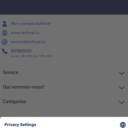
Mon compte bofrost*
www.bofrost.lu
service@bofrost.lu
027863232
Lu-ve : 8h-20h Sa : 10h-16h
Service
Qui sommes-nous?
Catégories