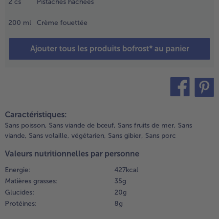
2
cs
Pistaches hachées
ernières au
ongélateur
- 5 € à l’achat de 7 menus au choix
200
ml
Crème fouettée
endant 30
inutes.
Ajouter tous les produits bofrost* au panier
.
uis,
nduire
intérieur
es tasses à
teilen
pin it
afé d’une
Caractéristiques:
ouche de
Sans poisson,
Sans viande de bœuf,
Sans fruits de mer,
Sans
rème
viande,
Sans volaille,
végétarien,
Sans gibier,
Sans porc
vant de les
emettre au
Valeurs nutritionnelles par personne
ongélateur
endant 10
Energie:
427 kcal
inutes.
Matières grasses:
35 g
Glucides:
20 g
.
Protéines:
8 g
jouter une
oule de