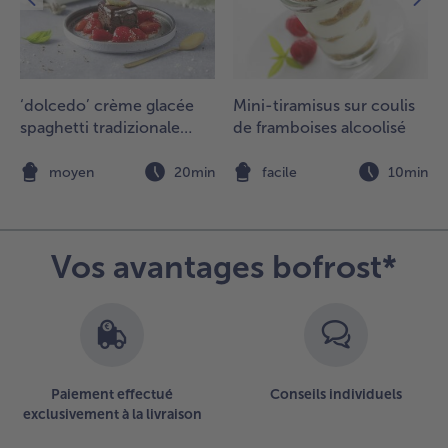
‘dolcedo’ crème glacée
Mini-tiramisus sur coulis
spaghetti tradizionale
de framboises alcoolisé
avec gâteau au chocolat
et fraises marinées
n
moyen
20min
facile
10min
Vos avantages bofrost*
Paiement effectué
Conseils individuels
exclusivement à la livraison