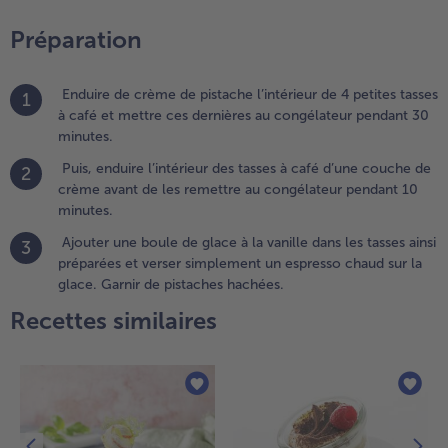
lace à la
Préparation
anille dans
es tasses
nsi
Enduire de crème de pistache l’intérieur de 4 petites tasses
1
réparées
à café et mettre ces dernières au congélateur pendant 30
t verser
minutes.
implement
n espresso
Puis, enduire l’intérieur des tasses à café d’une couche de
2
haud sur
crème avant de les remettre au congélateur pendant 10
a glace.
minutes.
arnir de
Ajouter une boule de glace à la vanille dans les tasses ainsi
3
istaches
préparées et verser simplement un espresso chaud sur la
achées.
glace. Garnir de pistaches hachées.
Recettes similaires