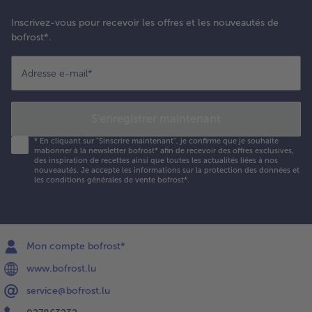
Inscrivez-vous pour recevoir les offres et les nouveautés de
bofrost*.
Adresse e-mail
*
S'enregistrer maintenant
*
En cliquant sur "Sinscrire maintenant", je confirme que je souhaite
mabonner à la newsletter bofrost* afin de recevoir des offres exclusives,
des inspiration de recettes ainsi que toutes les actualités liées à nos
nouveautés. Je accepte les
informations sur la protection des données et
les conditions générales de vente bofrost*
.
Mon compte bofrost*
www.bofrost.lu
service@bofrost.lu