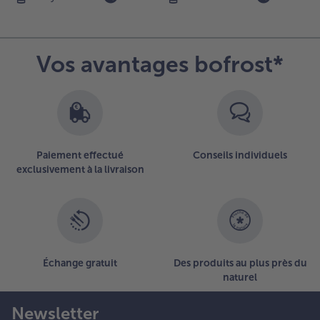
e
hocolat
t les
euilles
Vos avantages bofrost*
e
enthe.
Paiement effectué
Conseils individuels
exclusivement à la livraison
Échange gratuit
Des produits au plus près du
naturel
Newsletter