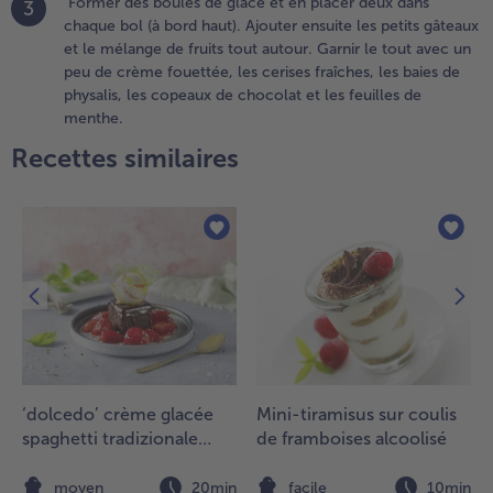
Former des boules de glace et en placer deux dans
3
es petits
chaque bol (à bord haut). Ajouter ensuite les petits gâteaux
âteaux
et le mélange de fruits tout autour. Garnir le tout avec un
t le
peu de crème fouettée, les cerises fraîches, les baies de
élange
physalis, les copeaux de chocolat et les feuilles de
e fruits
menthe.
out
Recettes similaires
utour.
arnir le
out
vec un
eu de
rème
ouettée,
es
erises
raîches,
es baies
e
‘dolcedo’ crème glacée
Mini-tiramisus sur coulis
hysalis,
spaghetti tradizionale
de framboises alcoolisé
es
avec gâteau au chocolat
opeaux
et fraises marinées
n
moyen
20min
facile
10min