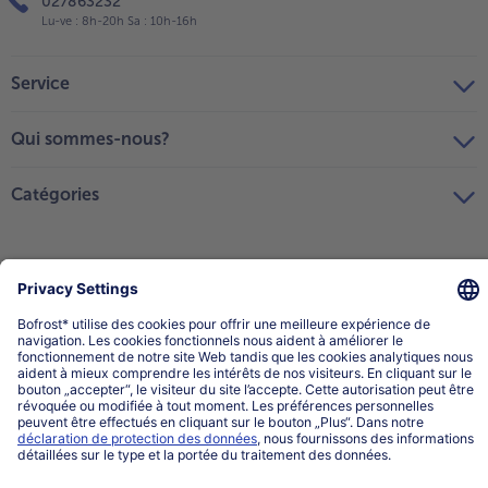
027863232
Lu-ve : 8h-20h Sa : 10h-16h
Service
Qui sommes-nous?
Catégories
Sélectionner le pays / la langue