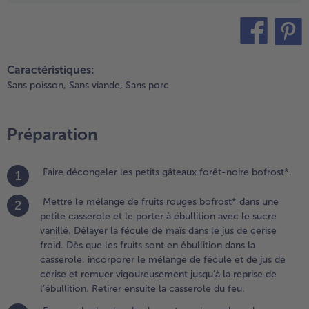
usqu’à la
eprise de
ébullition.
etirer ensuite
teilen
pin it
a casserole du
Caractéristiques:
eu.
Sans poisson,
Sans viande,
Sans porc
.
ormer
Préparation
es
oules
e glace
Faire décongeler les petits gâteaux forêt-noire bofrost*.
1
t en
lacer
Mettre le mélange de fruits rouges bofrost* dans une
eux
2
petite casserole et le porter à ébullition avec le sucre
ans
vanillé. Délayer la fécule de maïs dans le jus de cerise
haque
froid. Dès que les fruits sont en ébullition dans la
ol (à
casserole, incorporer le mélange de fécule et de jus de
ord
cerise et remuer vigoureusement jusqu’à la reprise de
aut).
l’ébullition. Retirer ensuite la casserole du feu.
jouter
nsuite