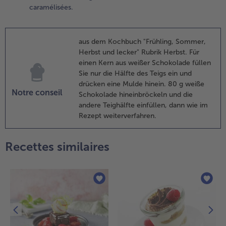
uis verser
caramélisées.
a pâte au
otimarron.
uire au
aus dem Kochbuch "Frühling, Sommer,
our
Herbst und lecker" Rubrik Herbst. Für
endant
einen Kern aus weißer Schokolade füllen
nviron 50
Sie nur die Hälfte des Teigs ein und
inutes
drücken eine Mulde hinein. 80 g weiße
usqu’à ce
Notre conseil
Schokolade hineinbröckeln und die
ue le
andere Teighälfte einfüllen, dann wie im
âteau soit
Rezept weiterverfahren.
oré.
.
Recettes similaires
our les
erneaux de
oix
aramélisés,
orter à
bullition le
ucre et un
eu d’eau