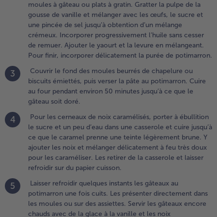
moules à gâteau ou plats à gratin. Gratter la pulpe de la
rogressivement
gousse de vanille et mélanger avec les œufs, le sucre et
’huile sans
une pincée de sel jusqu’à obtention d’un mélange
esser de
crémeux. Incorporer progressivement l’huile sans cesser
emuer. Ajouter
de remuer. Ajouter le yaourt et la levure en mélangeant.
e yaourt et la
Pour finir, incorporer délicatement la purée de potimarron.
evure en
élangeant.
Couvrir le fond des moules beurrés de chapelure ou
3
our finir,
biscuits émiettés, puis verser la pâte au potimarron. Cuire
ncorporer
au four pendant environ 50 minutes jusqu’à ce que le
élicatement la
gâteau soit doré.
urée de
Pour les cerneaux de noix caramélisés, porter à ébullition
4
otimarron.
le sucre et un peu d’eau dans une casserole et cuire jusqu’à
ce que le caramel prenne une teinte légèrement brune. Y
.
ajouter les noix et mélanger délicatement à feu très doux
ouvrir le
pour les caraméliser. Les retirer de la casserole et laisser
ond des
refroidir sur du papier cuisson.
oules
eurrés de
Laisser refroidir quelques instants les gâteaux au
5
hapelure
potimarron une fois cuits. Les présenter directement dans
u biscuits
les moules ou sur des assiettes. Servir les gâteaux encore
miettés,
chauds avec de la glace à la vanille et les noix