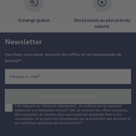
u papier
uisson.
Échange gratuit
Des produits au plus près du
.
naturel
aisser
efroidir
Newsletter
uelques
nstants les
âteaux au
Inscrivez-vous pour recevoir les offres et les nouveautés de
otimarron
bofrost*.
ne fois
uits. Les
Adresse e-mail
*
résenter
irectement
ans les
S'enregistrer maintenant
oules ou
ur des
*
En cliquant sur "Sinscrire maintenant", je confirme que je souhaite
mabonner à la newsletter bofrost* afin de recevoir des offres exclusives,
ssiettes.
des inspiration de recettes ainsi que toutes les actualités liées à nos
ervir les
nouveautés. Je accepte les
informations sur la protection des données et
les conditions générales de vente bofrost*
.
âteaux
ncore