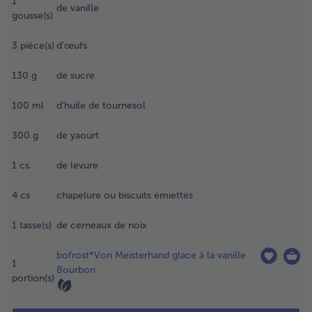
1
égèrement
de vanille
gousse(s)
alée
- 5 € à l’achat de 7 menus au choix
endant
3
pièce(s)
d'œufs
nv. 10
inutes
130
g
de sucre
usqu’à ce
u’ils soient
100
ml
d’huile de tournesol
endres.
goutter et
300
g
de yaourt
éduire le
otimarron
1
cs
de levure
ncore
haud en
urée fine.
4
cs
chapelure ou biscuits émiettés
éserver
our laisser
1
tasse(s)
de cerneaux de noix
froidir.
bofrost*Von Meisterhand glace à la vanille
1
.
Bourbon
portion(s)
endant ce
emps,
réchauffer le