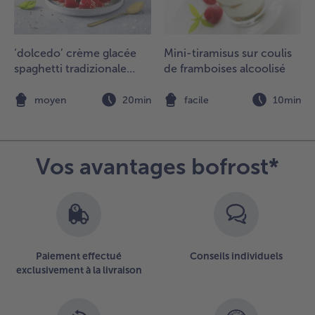
ans une
asserole et
uire jusqu’à
‘dolcedo’ crème glacée
Mini-tiramisus sur coulis
e que le
spaghetti tradizionale
de framboises alcoolisé
aramel
avec gâteau au chocolat
renne une
et fraises marinées
n
moyen
20min
facile
10min
einte
égèrement
rune. Y
jouter les
Vos avantages bofrost*
oix et
élanger
élicatement
 feu très
oux pour
es
araméliser.
Paiement effectué
Conseils individuels
es retirer de
exclusivement à la livraison
a casserole
t laisser
efroidir sur