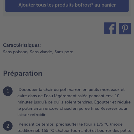
Ajouter tous les produits bofrost* au panier
our à 175 °C
mode
raditionnel, 155
C chaleur
ournante) et
eurrer des
teilen
pin it
etits moules à
Caractéristiques:
âteau ou plats
Sans poisson,
Sans viande,
Sans porc
 gratin. Gratter
a pulpe de la
ousse de
Préparation
anille et
élanger avec
es œufs, le
Découper la chair du potimarron en petits morceaux et
1
ucre et une
cuire dans de l’eau légèrement salée pendant env. 10
incée de sel
minutes jusqu’à ce qu’ils soient tendres. Égoutter et réduire
usqu’à
le potimarron encore chaud en purée fine. Réserver pour
btention d’un
laisser refroidir.
élange
Pendant ce temps, préchauffer le four à 175 °C (mode
2
rémeux.
traditionnel, 155 °C chaleur tournante) et beurrer des petits
ncorporer