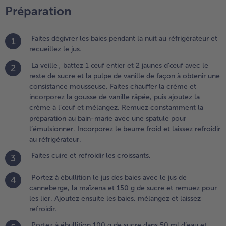
efroidir
Préparation
es
roissants.
Faites dégivrer les baies pendant la nuit au réfrigérateur et
1
.
recueillez le jus.
ortez à
La veille¸ battez 1 œuf entier et 2 jaunes d’œuf avec le
2
bullition le
reste de sucre et la pulpe de vanille de façon à obtenir une
us des baies
consistance mousseuse. Faites chauffer la crème et
vec le jus
incorporez la gousse de vanille râpée, puis ajoutez la
e
crème à l’œuf et mélangez. Remuez constamment la
anneberge,
préparation au bain-marie avec une spatule pour
a maïzena
l’émulsionner. Incorporez le beurre froid et laissez refroidir
t 150 g de
au réfrigérateur.
ucre et
emuez
Faites cuire et refroidir les croissants.
3
our les lier.
joutez
Portez à ébullition le jus des baies avec le jus de
4
nsuite les
canneberge, la maïzena et 150 g de sucre et remuez pour
aies,
les lier. Ajoutez ensuite les baies, mélangez et laissez
élangez et
refroidir.
aissez
Portez à ébullition 100 g de sucre dans 50 ml d’eau et