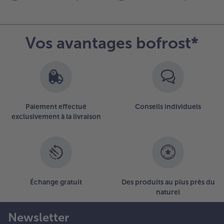
etits
ubes
dentiques,
Vos avantages bofrost*
rempez-
es dans le
irop et
gouttez-
s.
aissez-les
araméliser
Paiement effectué
Conseils individuels
u four à
exclusivement à la livraison
80 °C
endant
nviron 10
inutes.
Échange gratuit
Des produits au plus près du
naturel
Newsletter