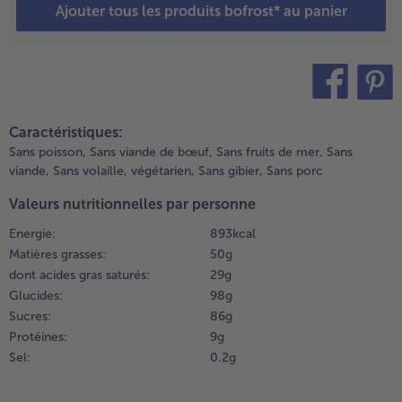
Ajouter tous les produits bofrost* au panier
ousse de
anille râpée,
uis ajoutez la
rème à l’œuf
t mélangez.
emuez
teilen
pin it
onstamment
Caractéristiques:
a préparation
Sans poisson,
Sans viande de bœuf,
Sans fruits de mer,
Sans
u bain-marie
viande,
Sans volaille,
végétarien,
Sans gibier,
Sans porc
vec une
patule pour
Valeurs nutritionnelles par personne
’émulsionner.
Energie:
893 kcal
ncorporez le
Matières grasses:
50 g
eurre froid
dont acides gras saturés:
29 g
t laissez
Glucides:
98 g
efroidir au
Sucres:
86 g
éfrigérateur.
Protéines:
9 g
.
Sel:
0.2 g
aites
uire et