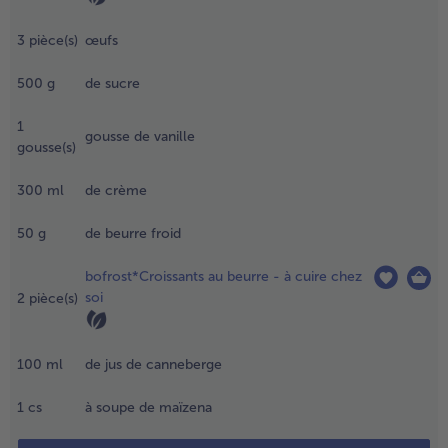
uit au
éfrigérateur
3
pièce(s)
œufs
- 5 € à l’achat de 7 menus au choix
t recueillez
 jus.
500
g
de sucre
.
1
a veille¸
gousse de vanille
gousse(s)
attez 1 œuf
ntier et 2
300
ml
de crème
aunes d’œuf
vec le reste
e sucre et la
50
g
de beurre froid
ulpe de
anille de
bofrost*Croissants au beurre - à cuire chez
açon à
soi
2
pièce(s)
btenir une
onsistance
ousseuse.
100
ml
de jus de canneberge
aites
hauffer la
1
cs
à soupe de maïzena
rème et
ncorporez la