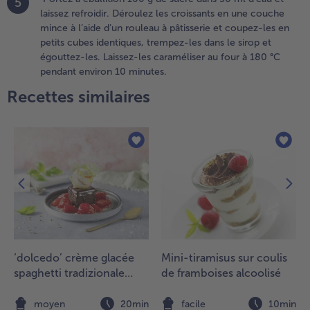
froidir.
5
laissez refroidir. Déroulez les croissants en une couche
mince à l’aide d’un rouleau à pâtisserie et coupez-les en
.
petits cubes identiques, trempez-les dans le sirop et
ortez à
égouttez-les. Laissez-les caraméliser au four à 180 °C
bullition
pendant environ 10 minutes.
00 g de
ucre dans
Recettes similaires
0 ml
’eau et
aissez
froidir.
éroulez
es
roissants
n une
ouche
ince à
’aide d’un
‘dolcedo’ crème glacée
Mini-tiramisus sur coulis
ouleau à
spaghetti tradizionale
de framboises alcoolisé
âtisserie
avec gâteau au chocolat
t coupez-
et fraises marinées
n
moyen
20min
facile
10min
es en