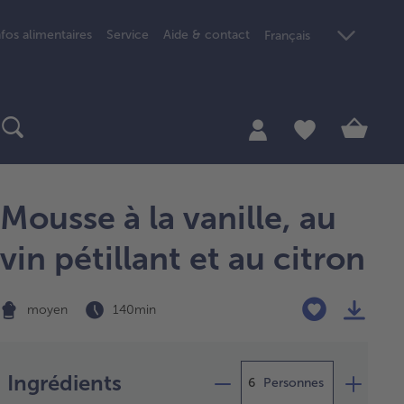
nfos alimentaires
Service
Aide & contact
Français
Mousse à la vanille, au
vin pétillant et au citron
moyen
140 min
Préparation
Ingrédients
Personnes