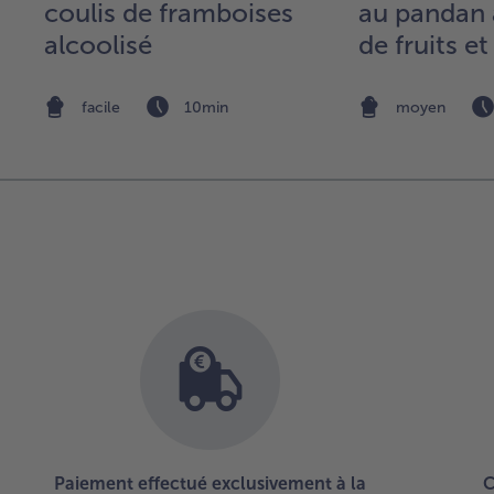
coulis de framboises
au pandan 
alcoolisé
de fruits et
noix de co
facile
10min
moyen
Paiement effectué exclusivement à la
C