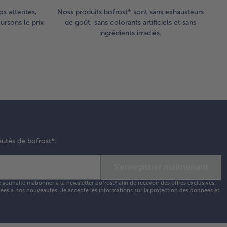
ts avec
os attentes,
Noss produits bofrost* sont sans exhausteurs
e boule
rsons le prix
de goût, sans colorants artificiels et sans
glace à
ingrédients irradiés.
vanille et
s
nches de
ron.
autés de bofrost*.
S'enregistrer maintenant
e souhaite mabonner à la newsletter bofrost* afin de recevoir des offres exclusives,
 liées à nos nouveautés. Je accepte les
informations sur la protection des données et