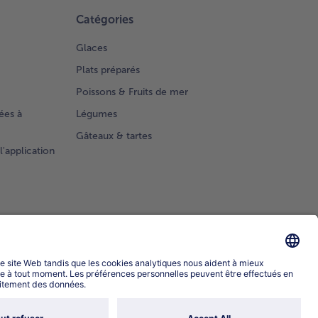
Catégories
Glaces
Plats préparés
Poissons & Fruits de mer
ées à
Légumes
Gâteaux & tartes
l'application
Sélectionner le pays / la langue