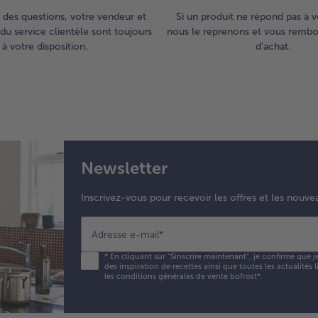
goû
 des questions, votre vendeur et
Si un produit ne répond pas à v
un
du service clientèle sont toujours
nous le reprenons et vous rembou
de 
à votre disposition.
d'achat.
la 
de
tra
cit
Newsletter
Inscrivez-vous pour recevoir les offres et les nouve
Adresse e-mail
*
*
En cliquant sur "Sinscrire maintenant", je confirme que j
des inspiration de recettes ainsi que toutes les actualités
les conditions générales de vente bofrost*
.