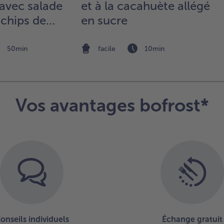
avec salade
et à la cacahuète allégé
dan
 chips de
en sucre
bol
ver
co
lai
50min
facile
10min
épa
réf
env
heu
Jus
Vos avantages bofrost*
de 
fou
fe
la 
Ser
mou
van
vin
et 
ave
cr
sel
onseils individuels
Échange gratuit