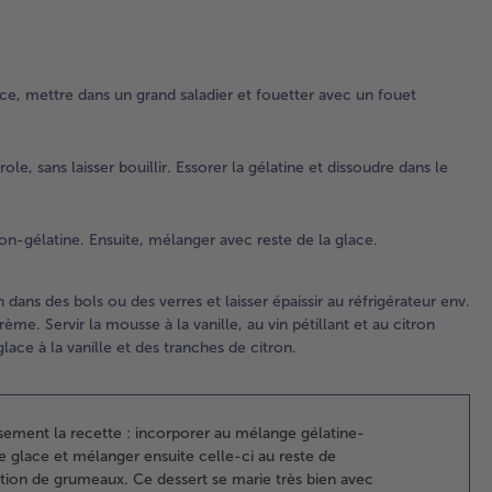
le 
cit
le
mo
ce, mettre dans un grand saladier et fouetter avec un fouet
da
cas
san
e, sans laisser bouillir. Essorer la gélatine et dissoudre dans le
lai
.
bou
Ess
n-gélatine. Ensuite, mélanger avec reste de la glace.
gél
et
dis
n dans des bols ou des verres et laisser épaissir au réfrigérateur env.
dan
me. Servir la mousse à la vanille, au vin pétillant et au citron
mé
ace à la vanille et des tranches de citron.
au 
en
re
Lai
eusement la recette : incorporer au mélange gélatine-
tié
e glace et mélanger ensuite celle-ci au reste de
mé
ation de grumeaux. Ce dessert se marie très bien avec