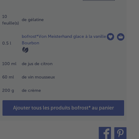
mper la
atine
10
s l'eau
de gélatine
feuille(s)
ide.
congeler
bofrost*Von Meisterhand glace à la vanille
glace,
Bourbon
0.5
l
ttre
s un
and
100
ml
de jus de citron
adier et
etter
60
ml
de vin mousseux
ec un
et
200
g
de crème
ctrique
ur
enir une
Ajouter tous les produits bofrost* au panier
sistance
usseuse.
teilen
pin
uffer