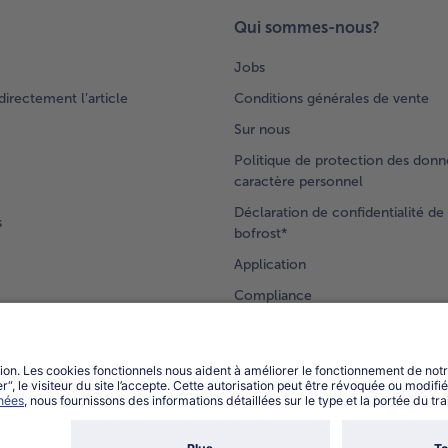
Qui sommes-nous?
Jobs
rectement l’article
Conditions générales de vente
Sur nous
Politique de protection des donn
caractère personnel
Déclaration de confidentialité de 
s
bofrost*
Application
Compliance
Accessibilité