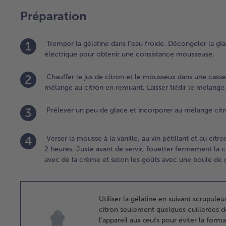
Préparation
1
Tremper la gélatine dans l'eau froide. Décongeler la gla
électrique pour obtenir une consistance mousseuse.
2
Chauffer le jus de citron et le mousseux dans une casserol
mélange au citron en remuant. Laisser tiédir le mélange
3
Prélever un peu de glace et incorporer au mélange citro
4
Verser la mousse à la vanille, au vin pétillant et au citro
2 heures. Juste avant de servir, fouetter fermement la crè
avec de la crème et selon les goûts avec une boule de gl
Utiliser la gélatine en suivant scrupul
citron seulement quelques cuillerées d
l'appareil aux œufs pour éviter la form