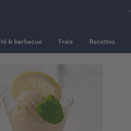
I
Été & barbecue
Frais
Recettes
1.