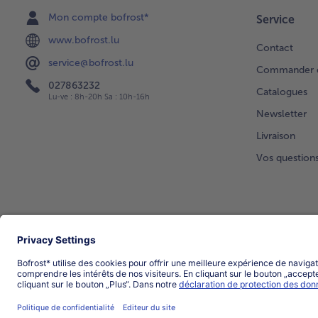
Mon compte bofrost*
Service
www.bofrost.lu
Contact
service@bofrost.lu
Commander di
027863232
Catalogues
Lu-ve : 8h-20h Sa : 10h-16h
Newsletter
Livraison
Vos question