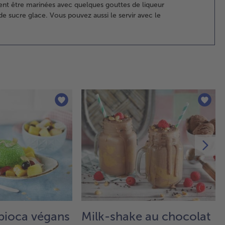
vent être marinées avec quelques gouttes de liqueur
3.
de sucre glace. Vous pouvez aussi le servir avec le
Pré
un
gla
inc
au
mé
cit
gél
Ens
mé
ave
de 
gla
4.
Ver
mou
van
vin
apioca végans
Milk-shake au chocolat
et 