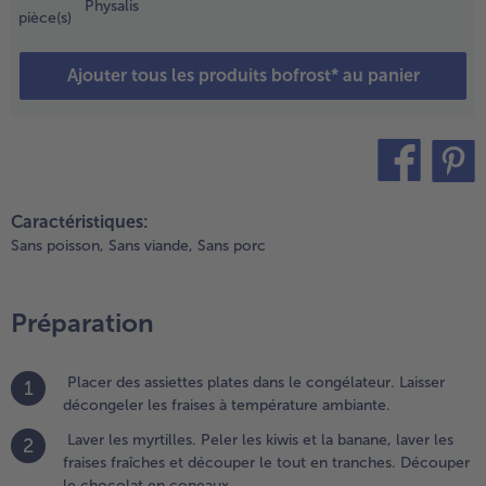
ettre les
Physalis
pièce(s)
raises
écongelées
ans un
Ajouter tous les produits bofrost* au panier
écipient
aut, presser
e citron
ert, ajouter
e jus aux
teilen
pin it
raises et
Caractéristiques:
éduire le
Sans poisson,
Sans viande,
Sans porc
out en
urée.
ucrer selon
Préparation
es goûts
vec le
ucre glace.
Placer des assiettes plates dans le congélateur. Laisser
1
asser la
décongeler les fraises à température ambiante.
urée de
raises dans
Laver les myrtilles. Peler les kiwis et la banane, laver les
2
ne
fraises fraîches et découper le tout en tranches. Découper
assoire.
le chocolat en copeaux.