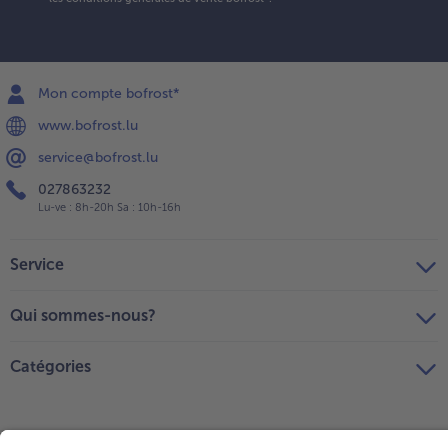
Mon compte bofrost*
www.bofrost.lu
service@bofrost.lu
027863232
Lu-ve : 8h-20h Sa : 10h-16h
Service
Qui sommes-nous?
Catégories