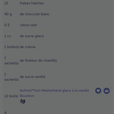
12
fraises fraîches
.
- 5 € à l’achat de 7 menus au choix
aver les
40
g
de chocolat blanc
yrtilles.
eler les
0.5
citron vert
iwis et la
anane,
1
cc
de sucre glace
aver les
raises
1
boîte(s)
de crème
raîches
t
1
de fixateur de chantilly
écouper
sachet(s)
e tout en
ranches.
1
de sucre vanillé
écouper
sachet(s)
e
hocolat
bofrost*Von Meisterhand glace à la vanille
n
Bourbon
12
bol(s)
opeaux.
.
4