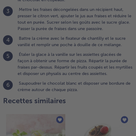
Mettre les fraises décongelées dans un récipient haut,
3
.
presser le citron vert, ajouter le jus aux fraises et réduire le
attre la
tout en purée. Sucrer selon les goûts avec le sucre glace.
rème
Passer la purée de fraises dans une passoire.
vec le
ixateur
Battre la crème avec le fixateur de chantilly et le sucre
4
e
vanillé et remplir une poche à douille de ce mélange.
hantilly
Étaler la glace à la vanille sur les assiettes glacées de
t le
5
façon à obtenir une forme de pizza. Répartir la purée de
ucre
fraises par-dessus. Répartir les fruits coupés et les myrtilles
anillé et
et disposer un physalis au centre des assiettes.
emplir
ne
Saupoudrer le chocolat blanc et disposer une bordure de
6
oche à
crème autour de chaque pizza.
ouille
Recettes similaires
e ce
élange.
.
taler la
lace à