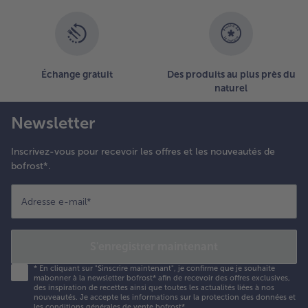
n
hysalis
u
entre
es
Échange gratuit
Des produits au plus près du
ssiettes.
naturel
.
Newsletter
aupoudrer
e chocolat
Inscrivez-vous pour recevoir les offres et les nouveautés de
lanc et
bofrost*.
isposer
ne
ordure de
Adresse e-mail
*
rème
utour de
haque
S'enregistrer maintenant
izza.
*
En cliquant sur "Sinscrire maintenant", je confirme que je souhaite
mabonner à la newsletter bofrost* afin de recevoir des offres exclusives,
des inspiration de recettes ainsi que toutes les actualités liées à nos
nouveautés. Je accepte les
informations sur la protection des données et
les conditions générales de vente bofrost*
.