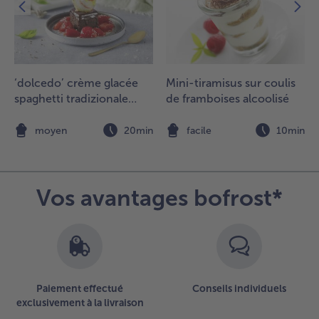
a vanille
ur les
ssiettes
lacées
e façon
 obtenir
‘dolcedo’ crème glacée
Mini-tiramisus sur coulis
ne
spaghetti tradizionale
de framboises alcoolisé
orme
avec gâteau au chocolat
e pizza.
et fraises marinées
n
moyen
20min
facile
10min
épartir
a purée
e
raises
Vos avantages bofrost*
ar-
essus.
épartir
s fruits
oupés
t les
yrtilles
Paiement effectué
Conseils individuels
t
exclusivement à la livraison
isposer