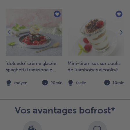
vec la
oix de
oco
âpée et
ne
yrtille.
.
our
erminer,
‘dolcedo’ crème glacée
Mini-tiramisus sur coulis
écorer
spaghetti tradizionale
de framboises alcoolisé
n peu
avec gâteau au chocolat
assiette
vec des
et fraises marinées
n
moyen
20min
facile
10min
yrtilles
t des
euilles
e
Vos avantages bofrost*
enthe.