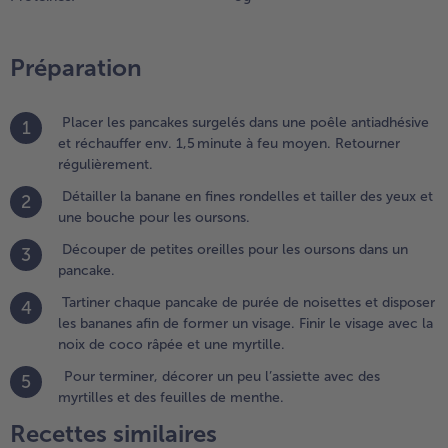
ursons
ans un
Préparation
ancake.
.
Placer les pancakes surgelés dans une poêle antiadhésive
artiner
1
et réchauffer env. 1,5 minute à feu moyen. Retourner
haque
régulièrement.
ancake
e purée
Détailler la banane en fines rondelles et tailler des yeux et
2
e
une bouche pour les oursons.
oisettes
Découper de petites oreilles pour les oursons dans un
t
3
pancake.
isposer
es
Tartiner chaque pancake de purée de noisettes et disposer
4
ananes
les bananes afin de former un visage. Finir le visage avec la
fin de
noix de coco râpée et une myrtille.
ormer
n
Pour terminer, décorer un peu l’assiette avec des
5
isage.
myrtilles et des feuilles de menthe.
nir le
Recettes similaires
isage