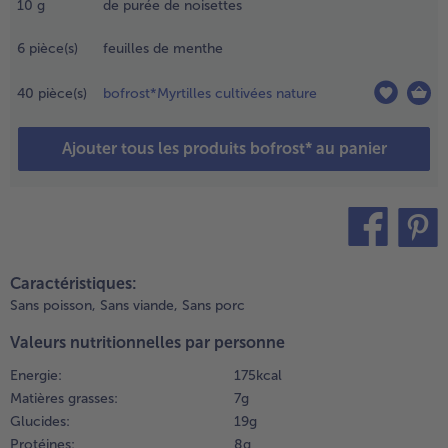
10
g
de purée de noisettes
eu moyen.
etourner
- 5 € à l’achat de 7 menus au choix
6
pièce(s)
feuilles de menthe
égulièrement.
.
40
pièce(s)
bofrost*Myrtilles cultivées nature
étailler
Ajouter tous les produits bofrost* au panier
anane
n fines
ondelles
 tailler
es yeux
t une
teilen
pin it
ouche
Caractéristiques:
our les
Sans poisson,
Sans viande,
Sans porc
ursons.
Valeurs nutritionnelles par personne
.
Energie:
175 kcal
écouper
Matières grasses:
7 g
e petites
Glucides:
19 g
reilles
Protéines:
8 g
our les