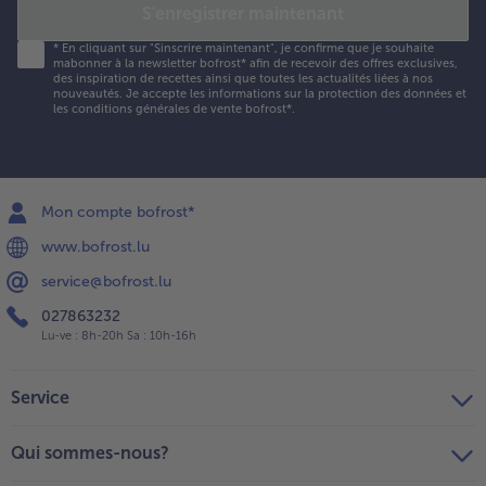
S'enregistrer maintenant
*
En cliquant sur "Sinscrire maintenant", je confirme que je souhaite
mabonner à la newsletter bofrost* afin de recevoir des offres exclusives,
des inspiration de recettes ainsi que toutes les actualités liées à nos
nouveautés. Je accepte les
informations sur la protection des données et
les conditions générales de vente bofrost*
.
Mon compte bofrost*
www.bofrost.lu
service@bofrost.lu
027863232
Lu-ve : 8h-20h Sa : 10h-16h
Service
Qui sommes-nous?