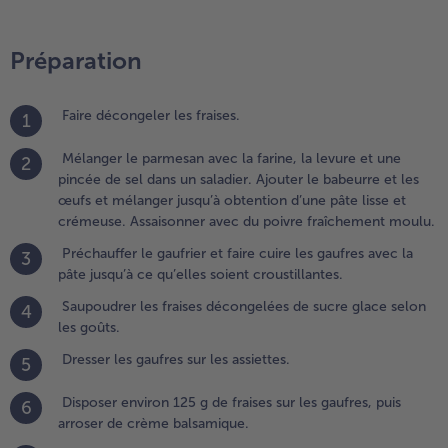
.
resser
Préparation
es
aufres
ur les
Faire décongeler les fraises.
1
ssiettes.
Mélanger le parmesan avec la farine, la levure et une
2
.
pincée de sel dans un saladier. Ajouter le babeurre et les
isposer
œufs et mélanger jusqu’à obtention d’une pâte lisse et
nviron 125
crémeuse. Assaisonner avec du poivre fraîchement moulu.
 de fraises
Préchauffer le gaufrier et faire cuire les gaufres avec la
ur les
3
pâte jusqu’à ce qu’elles soient croustillantes.
aufres,
uis arroser
Saupoudrer les fraises décongelées de sucre glace selon
4
e crème
les goûts.
alsamique.
Dresser les gaufres sur les assiettes.
5
époser
Disposer environ 125 g de fraises sur les gaufres, puis
6
ne
arroser de crème balsamique.
oule