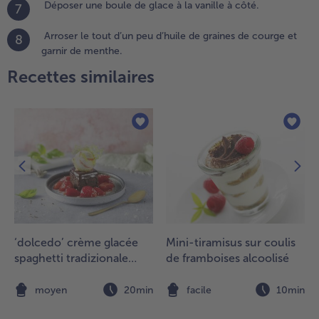
Déposer une boule de glace à la vanille à côté.
7
e
lace à
Arroser le tout d’un peu d’huile de graines de courge et
8
garnir de menthe.
anille à
ôté.
Recettes similaires
.
rroser
e tout
’un
eu
’huile
e
raines
e
ourge
‘dolcedo’ crème glacée
Mini-tiramisus sur coulis
t garnir
spaghetti tradizionale
de framboises alcoolisé
e
avec gâteau au chocolat
enthe.
et fraises marinées
n
moyen
20min
facile
10min