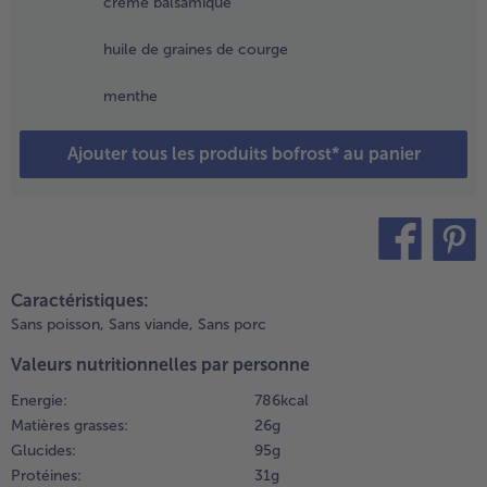
crème balsamique
oivre
raîchement
huile de graines de courge
oulu.
menthe
.
réchauffer
e gaufrier et
Ajouter tous les produits bofrost* au panier
aire cuire les
aufres avec
a pâte jusqu’à
e qu’elles
oient
teilen
pin it
roustillantes.
Caractéristiques:
Sans poisson,
Sans viande,
Sans porc
.
aupoudrer
Valeurs nutritionnelles par personne
es fraises
Energie:
786 kcal
écongelées
e sucre
Matières grasses:
26 g
lace selon
Glucides:
95 g
es goûts.
Protéines:
31 g