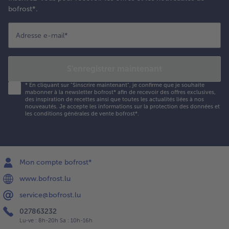
bofrost*.
Adresse e-mail
*
S'enregistrer maintenant
*
En cliquant sur "Sinscrire maintenant", je confirme que je souhaite
mabonner à la newsletter bofrost* afin de recevoir des offres exclusives,
des inspiration de recettes ainsi que toutes les actualités liées à nos
nouveautés. Je accepte les
informations sur la protection des données et
les conditions générales de vente bofrost*
.
Mon compte bofrost*
www.bofrost.lu
service@bofrost.lu
027863232
Lu-ve : 8h-20h Sa : 10h-16h