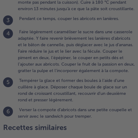
monte pas pendant la cuisson). Cuire à 180 °C pendant
e
environ 13 minutes jusqu’à ce que la pâte soit croustillante.
emps,
ouper
Pendant ce temps, couper les abricots en lanières.
3
es
bricots
Faire légèrement caraméliser le sucre dans une casserole
4
n
adaptée. Y faire revenir brièvement les lanières d’abricots
anières.
et le bâton de cannelle, puis déglacer avec le jus d’ananas.
Faire réduire le jus et le lier avec la fécule. Couper le
.
piment en deux, l’épépiner, le couper en petits dés et
aire
l’ajouter aux abricots. Couper le fruit de la passion en deux,
égèrement
gratter la pulpe et l’incorporer également à la compote.
araméliser
Tempérer la glace et former des boules à l’aide d’une
e sucre
5
cuillère à glace. Déposer chaque boule de glace sur un
ans une
rond de croissant croustillant, recouvrir d’un deuxième
asserole
rond et presser légèrement.
daptée. Y
aire
Verser la compote d’abricots dans une petite coupelle et
6
evenir
servir avec le sandwich pour tremper.
rièvement
Recettes similaires
es lanières
’abricots