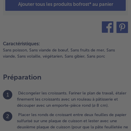
Ajouter tous les produits bofrost* au panier
vec une
euxième
laque de
uisson
pour que la
âte
teilen
pin it
euilletée ne
Caractéristiques:
onte pas
Sans poisson,
Sans viande de bœuf,
Sans fruits de mer,
Sans
endant la
viande,
Sans volaille,
végétarien,
Sans gibier,
Sans porc
uisson).
uire à 180
C pendant
Préparation
nviron 13
inutes
usqu’à ce
Décongeler les croissants. Fariner le plan de travail, étaler
1
ue la pâte
finement les croissants avec un rouleau à pâtisserie et
oit
découper avec un emporte-pièce rond (⌀ 8 cm).
roustillante.
Placer les ronds de croissant entre deux feuilles de papier
2
sulfurisé sur une plaque de cuisson et lester avec une
.
deuxième plaque de cuisson (pour que la pâte feuilletée ne
endant