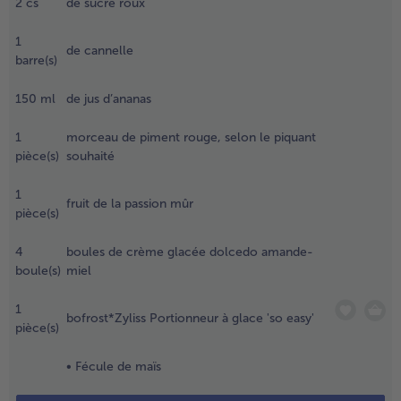
2
cs
de sucre roux
es
roissants
- 5 € à l’achat de 7 menus au choix
1
vec un
de cannelle
barre(s)
ouleau à
âtisserie et
150
ml
de jus d’ananas
écouper
vec un
1
morceau de piment rouge, selon le piquant
mporte-
pièce(s)
souhaité
ièce rond
⌀ 8 cm).
1
fruit de la passion mûr
.
pièce(s)
lacer les
onds de
4
boules de crème glacée dolcedo amande-
roissant
boule(s)
miel
ntre deux
euilles de
1
bofrost*Zyliss Portionneur à glace 'so easy'
apier
pièce(s)
ulfurisé sur
ne plaque
• Fécule de maïs
e cuisson
t lester