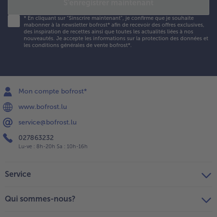
S'enregistrer maintenant
*
En cliquant sur "Sinscrire maintenant", je confirme que je souhaite
mabonner à la newsletter bofrost* afin de recevoir des offres exclusives,
des inspiration de recettes ainsi que toutes les actualités liées à nos
nouveautés. Je accepte les
informations sur la protection des données et
les conditions générales de vente bofrost*
.
Mon compte bofrost*
www.bofrost.lu
service@bofrost.lu
027863232
Lu-ve : 8h-20h Sa : 10h-16h
Service
Qui sommes-nous?