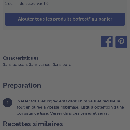
usqu’à
1
cc
de sucre vanillé
btention
- 5 € à l’achat de 7 menus au choix
’une
Ajouter tous les produits bofrost* au panier
onsistance
isse. Verser
ans des
erres et
rvir.
teilen
pin it
Caractéristiques:
Sans poisson,
Sans viande,
Sans porc
Préparation
Verser tous les ingrédients dans un mixeur et réduire le
1
tout en purée à vitesse maximale, jusqu’à obtention d’une
consistance lisse. Verser dans des verres et servir.
Recettes similaires