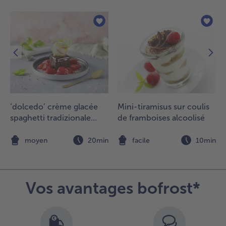
‘dolcedo’ crème glacée
Mini-tiramisus sur coulis
spaghetti tradizionale
de framboises alcoolisé
avec gâteau au chocolat
et fraises marinées
n
moyen
20min
facile
10min
Vos avantages bofrost*