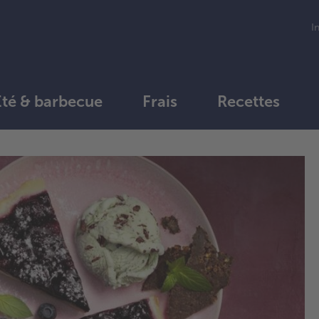
I
Été & barbecue
Frais
Recettes