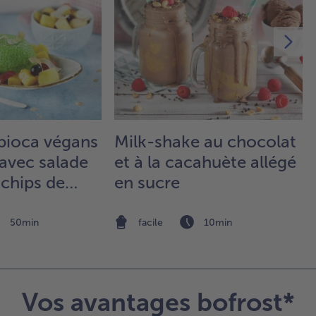
éta
pré
au 
à p
po
fo
co
mi
Lai
apioca végans
Milk-shake au chocolat
ref
dur
avec salade
et à la cacahuète allégé
 chips de
en sucre
4.
co
Ret
dé
50min
facile
10min
une
de 
sul
Dé
des
Vos avantages bofrost*
co