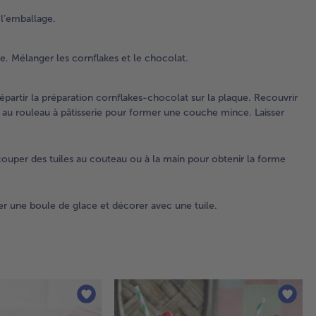
cor
 l’emballage.
et 
cho
e. Mélanger les cornflakes et le chocolat.
3.
Rec
épartir la préparation cornflakes-chocolat sur la plaque. Recouvrir
un
n au rouleau à pâtisserie pour former une couche mince. Laisser
de 
de 
sul
couper des tuiles au couteau ou à la main pour obtenir la forme
rép
pré
cor
ch
er une boule de glace et décorer avec une tuile.
sur
pla
Rec
d’u
de
feu
pap