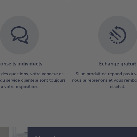
la 
obt
fo
sou
5.
Dis
tar
dé
sur
onseils individuels
Échange gratuit
ass
Ajo
 des questions, votre vendeur et
Si un produit ne répond pas à v
bo
du service clientèle sont toujours
nous le reprenons et vous rembou
gla
à votre disposition.
d'achat.
dé
av
tui