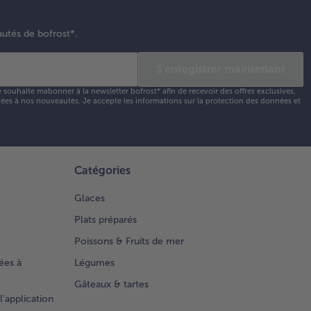
autés de bofrost*.
S'enregistrer maintenant
e souhaite mabonner à la newsletter bofrost* afin de recevoir des offres exclusives,
 liées à nos nouveautés. Je accepte les
informations sur la protection des données et
Catégories
Glaces
Plats préparés
Poissons & Fruits de mer
ées à
Légumes
Gâteaux & tartes
l'application