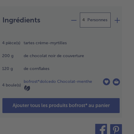
Préparation
Ingrédients
Personnes
congeler
 tartes
4
pièce(s)
tartes crème-myrtilles
on les
tructions
200
g
de chocolat noir de couverture
urant sur
mballage.
120
g
de cornflakes
bofrost*dolcedo Chocolat-menthe
re
4
boule(s)
dre le
ocolat
s un
Ajouter tous les produits bofrost* au panier
ipient,
bain-
ie.
langer
teilen
pin