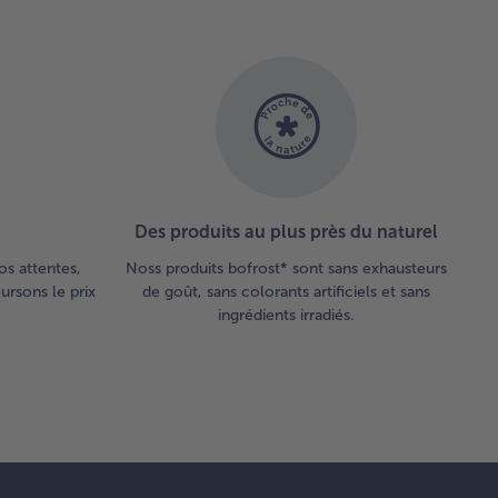
main pour
enir la
rme
haitée.
poser les
tes
congelées
 des
Des produits au plus près du naturel
iettes.
uter une
os attentes,
Noss produits bofrost* sont sans exhausteurs
ule de
rsons le prix
de goût, sans colorants artificiels et sans
ce et
ingrédients irradiés.
corer
ec une
le.