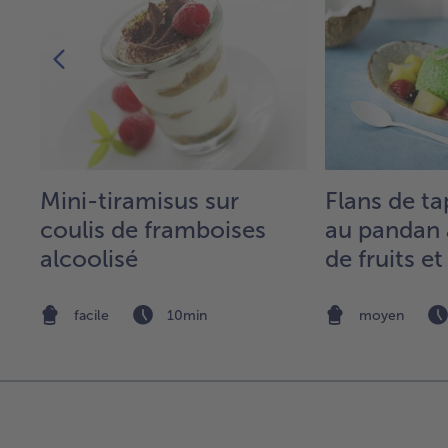
e
Mini-tiramisus sur
Flans de t
coulis de framboises
au pandan 
alcoolisé
de fruits et
noix de co
facile
10min
moyen