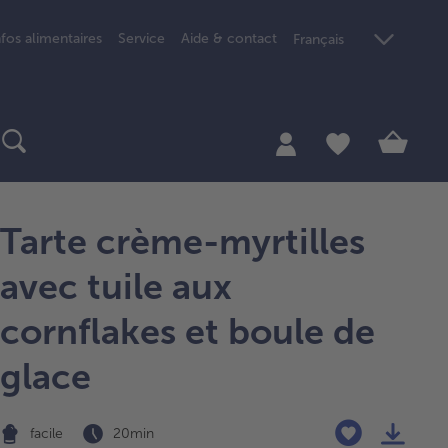
nfos alimentaires
Service
Aide & contact
Français
Tarte crème-myrtilles
avec tuile aux
cornflakes et boule de
glace
facile
20 min