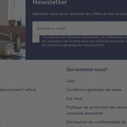
Newsletter
Inscrivez-vous pour recevoir les offres et les nouve
Adresse e-mail
*
*
En cliquant sur "Sinscrire maintenant", je confirme que j
des inspiration de recettes ainsi que toutes les actualités
les conditions générales de vente bofrost*
.
Qui sommes-nous?
Jobs
rectement l’article
Conditions générales de vente
Sur nous
Politique de protection des donn
caractère personnel
Déclaration de confidentialité de 
s