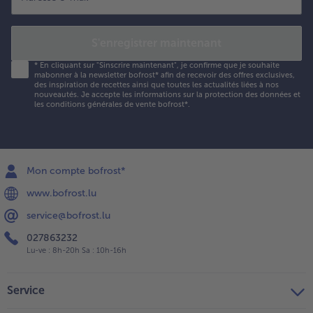
S'enregistrer maintenant
*
En cliquant sur "Sinscrire maintenant", je confirme que je souhaite
mabonner à la newsletter bofrost* afin de recevoir des offres exclusives,
des inspiration de recettes ainsi que toutes les actualités liées à nos
nouveautés. Je accepte les
informations sur la protection des données et
les conditions générales de vente bofrost*
.
Mon compte bofrost*
www.bofrost.lu
service@bofrost.lu
027863232
Lu-ve : 8h-20h Sa : 10h-16h
Service