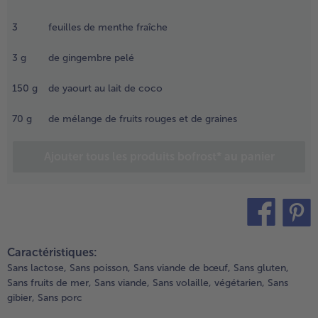
endant
nv. 30
3
feuilles de menthe fraîche
- 5 € à l’achat de 7 menus au choix
inutes,
es
3
g
de gingembre pelé
élanger
u miel et
150
g
de yaourt au lait de coco
erser ce
élange
70
g
de mélange de fruits rouges et de graines
ans un
erre.
Ajouter tous les produits bofrost* au panier
.
écouper
a menthe
n lanières
t hacher
teilen
pin it
inement le
Caractéristiques:
ingembre.
Sans lactose,
Sans poisson,
Sans viande de bœuf,
Sans gluten,
élanger
Sans fruits de mer,
Sans viande,
Sans volaille,
végétarien,
Sans
e yaourt
gibier,
Sans porc
ans un
écipient