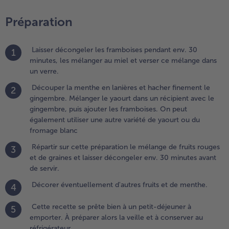
vec le
Préparation
ingembre,
uis ajouter
es
Laisser décongeler les framboises pendant env. 30
1
ramboises.
minutes, les mélanger au miel et verser ce mélange dans
n peut
un verre.
galement
tiliser une
Découper la menthe en lanières et hacher finement le
2
utre
gingembre. Mélanger le yaourt dans un récipient avec le
ariété de
gingembre, puis ajouter les framboises. On peut
aourt ou
également utiliser une autre variété de yaourt ou du
u
fromage blanc
romage
Répartir sur cette préparation le mélange de fruits rouges
lanc
3
et de graines et laisser décongeler env. 30 minutes avant
de servir.
.
épartir sur
Décorer éventuellement d'autres fruits et de menthe.
4
ette
réparation
Cette recette se prête bien à un petit-déjeuner à
5
e mélange
emporter. À préparer alors la veille et à conserver au
e fruits
réfrigérateur.