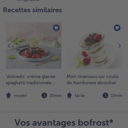
ouges et
Recettes similaires
e graines
t laisser
écongeler
nv. 30
inutes
vant de
rvir.
.
écorer
ventuellement
'autres fruits
‘dolcedo’ crème glacée
Mini-tiramisus sur coulis
t de menthe.
spaghetti tradizionale
de framboises alcoolisé
avec gâteau au chocolat
.
et fraises marinées
n
moyen
20min
facile
10min
ette
ecette se
rête bien à
n petit-
Vos avantages bofrost*
éjeuner à
mporter. À