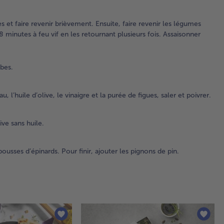
Ass
ave
es et faire revenir brièvement. Ensuite, faire revenir les légumes
et 
 minutes à feu vif en les retournant plusieurs fois. Assaisonner
2.
Lav
ubes.
sé
les
épi
, l’huile d’olive, le vinaigre et la purée de figues, saler et poivrer.
Co
la 
en 
ive sans huile.
cub
ousses d’épinards. Pour finir, ajouter les pignons de pin.
3.
Pou
vin
bie
mé
le 
ver