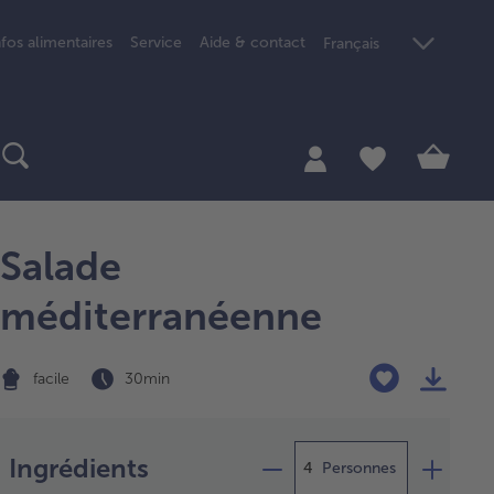
nfos alimentaires
Service
Aide & contact
Français
Salade
méditerranéenne
facile
30 min
Préparation
Ingrédients
Personnes