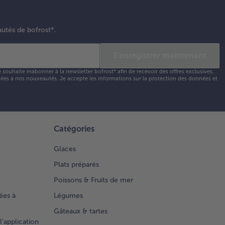
autés de bofrost*.
S'enregistrer maintenant
e souhaite mabonner à la newsletter bofrost* afin de recevoir des offres exclusives,
 liées à nos nouveautés. Je accepte les
informations sur la protection des données et
Catégories
Glaces
Plats préparés
Poissons & Fruits de mer
ées à
Légumes
Gâteaux & tartes
l'application