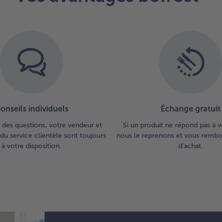
vin
la 
les
po
d’é
Pou
ajo
pig
pin
onseils individuels
Échange gratuit
 des questions, votre vendeur et
Si un produit ne répond pas à v
du service clientèle sont toujours
nous le reprenons et vous rembou
à votre disposition.
d'achat.