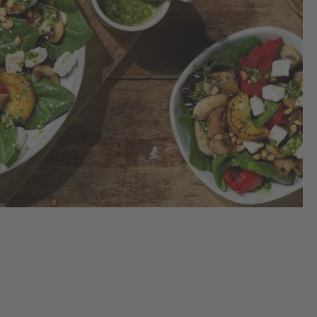
Cha
l’h
une
Ajo
et 
et 
rev
bri
Ens
rev
lé
gri
ch
en 
pe
env
min
feu
ret
plu
foi