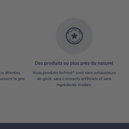
aigrette,
feta et
usses
pinards.
r finir,
uter les
nons de
.
Des produits au plus près du naturel
os attentes,
Noss produits bofrost* sont sans exhausteurs
rsons le prix
de goût, sans colorants artificiels et sans
ingrédients irradiés.