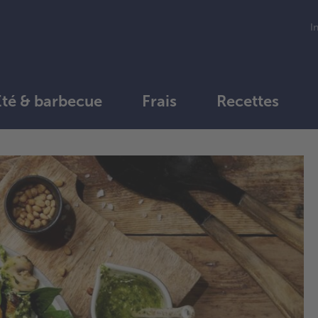
I
Été & barbecue
Frais
Recettes
1.