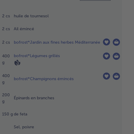
uffer
uile dans
2
cs
huile de tournesol
 poêle.
uter l’ail
2
cs
Ail émincé
les herbes
faire
2
cs
bofrost*Jardin aux fines herbes Méditerranée
enir
èvement.
bofrost*Légumes grillés
400
uite, faire
g
enir les
gumes
llés et les
400
bofrost*Champignons émincés
ampignons
g
tranches
ndant
200
Épinards en branches
iron 8
g
utes à
 vif en les
150
g
de feta
ournant
sieurs
Sel, poivre
s.