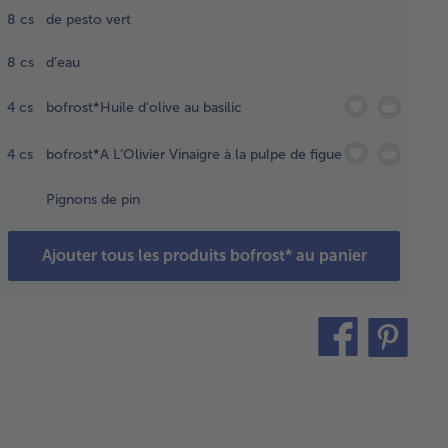
aisonner
8
cs
de pesto vert
c du sel
du poivre.
8
cs
d’eau
4
cs
bofrost*Huile d'olive au basilic
er et
cher
4
cs
bofrost*A L‘Olivier Vinaigre à la pulpe de figue
nards.
Pignons de pin
uper
feta
petits
Ajouter tous les produits bofrost* au panier
es.
r la
teilen
pin
aigrette,
it
n
langer
pesto
t avec