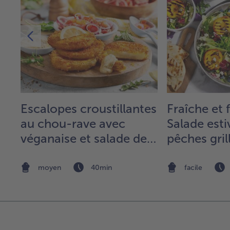
Escalopes croustillantes
Fraîche et 
au chou-rave avec
Salade esti
véganaise et salade de
pêches gril
tomates
maïs
moyen
40min
facile