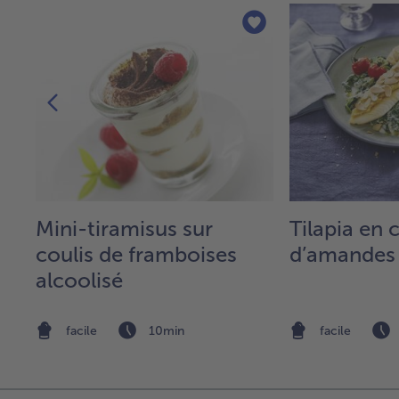
Mini-tiramisus sur
Tilapia en 
coulis de framboises
d’amandes
alcoolisé
facile
10min
facile