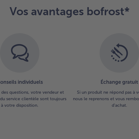
ron
fai
Vos avantages bofrost*
rev
un
av
de 
Ass
les
sel
poi
mie
Ajo
peu
onseils individuels
Échange gratuit
de 
ain
 des questions, votre vendeur et
Si un produit ne répond pas à v
jus
du service clientèle sont toujours
nous le reprenons et vous rembou
dem
à votre disposition.
d'achat.
Fai
réd
sau
lai
ing