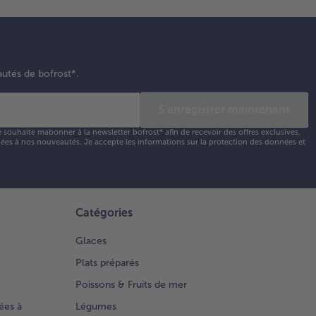
gèrement
améliser.
vez le
autés de bofrost*.
t dans
 assiette
S'enregistrer maintenant
décorez
ec du
e souhaite mabonner à la newsletter bofrost* afin de recevoir des offres exclusives,
orino et
 liées à nos nouveautés. Je accepte les
informations sur la protection des données et
 herbes
matiques.
Catégories
Glaces
Plats préparés
Poissons & Fruits de mer
ées à
Légumes