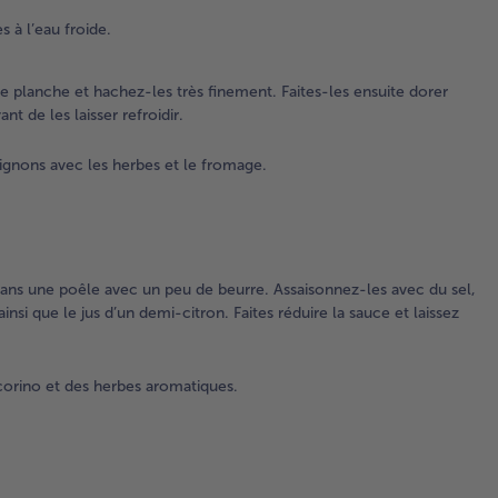
un
s à l’eau froide.
pl
et
ha
e planche et hachez-les très finement. Faites-les ensuite dorer
les
nt de les laisser refroidir.
fin
Fai
gnons avec les herbes et le fromage.
ens
dor
da
po
av
dans une poêle avec un peu de beurre. Assaisonnez-les avec du sel,
l’h
nsi que le jus d’un demi-citron. Faites réduire la sauce et laissez
d’o
les
oi
corino et des herbes aromatiques.
et l
ava
les
ref