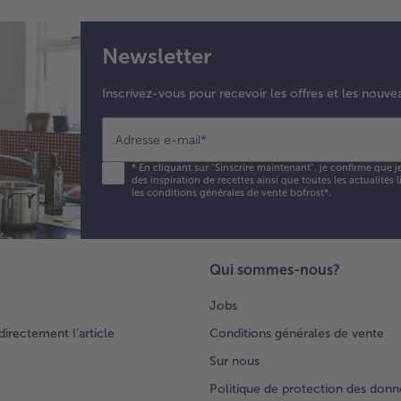
lé
car
Newsletter
6.
Ser
Inscrivez-vous pour recevoir les offres et les nouve
tou
une
Adresse e-mail
*
et 
av
*
En cliquant sur "Sinscrire maintenant", je confirme que j
pec
des inspiration de recettes ainsi que toutes les actualités
les conditions générales de vente bofrost*
.
des
aro
Qui sommes-nous?
Jobs
rectement l’article
Conditions générales de vente
Sur nous
Politique de protection des donn