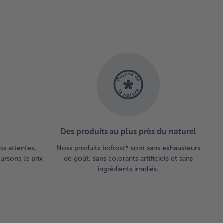
delles et
tes-les
enir dans
e poêle
ec un peu
beurre.
aisonnez-
 avec du
, du
vre et du
l.
utez un
 de zeste
Des produits au plus près du naturel
citron
si que le
os attentes,
Noss produits bofrost* sont sans exhausteurs
 d’un
rsons le prix
de goût, sans colorants artificiels et sans
i-citron.
ingrédients irradiés.
tes
uire la
ce et
ssez les
rédients