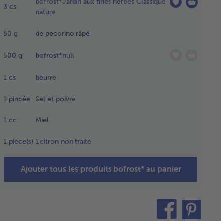
bofrost*Jardin aux fines herbes Classique
3
cs
e
nature
anche
50
g
de pecorino râpé
chez-
 très
500
g
bofrost*null
ement.
tes-les
1
cs
beurre
uite
er
1
pincée
Sel et poivre
ns une
êle
1
cc
Miel
ec
uile
1
pièce(s)
1 citron non traité
live,
gnons
Ajouter tous les produits bofrost* au panier
’ail
nt de
 laisser
roidir.
teilen
pin
it