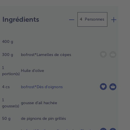
Préparation
Ingrédients
Personnes
nchissez
400
g
erges
s de
300
g
bofrost*Lamelles de cèpes
au salée
rincez-
1
 à l’eau
Huile d’olive
portion(s)
ide.
4
cs
bofrost*Dès d'oignons
tes
re les
1
gousse d’ail hachée
pes
gousse(s)
ns une
le,
50
g
de pignons de pin grillés
cez-
 sur