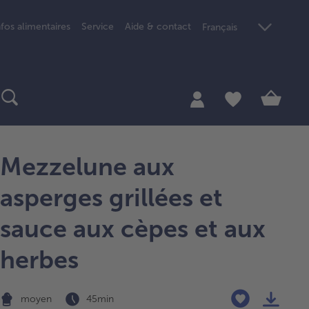
nfos alimentaires
Service
Aide & contact
Français
Mezzelune aux
asperges grillées et
sauce aux cèpes et aux
herbes
moyen
45 min