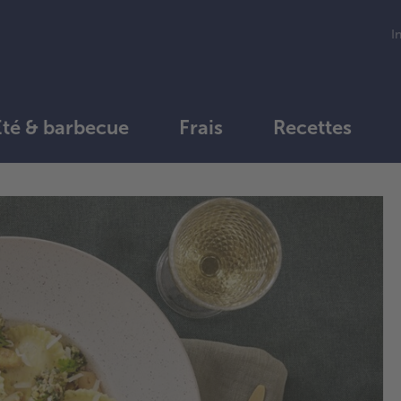
I
Été & barbecue
Frais
Recettes