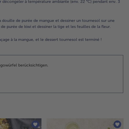
ser décongeler à température ambiante (env. 22 °C) pendant env. 3
en 
Re
un
à douille de purée de mangue et dessiner un tournesol sur une
po
de purée de kiwi et dessiner la tige et les feuilles de la fleur.
dou
de
age à la mangue, et le dessert tournesol est terminé !
de
ma
et
des
un
ngowürfel berücksichtigen.
tou
sur
gr
ass
pla
Ens
rem
po
dou
de