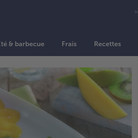
I
Été & barbecue
Frais
Recettes
1.