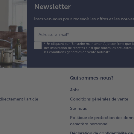
Newsletter
Inscrivez-vous pour recevoir les offres et les nouve
Adresse e-mail
*
*
En cliquant sur "Sinscrire maintenant", je confirme que j
des inspiration de recettes ainsi que toutes les actualités
les conditions générales de vente bofrost*
.
Qui sommes-nous?
Jobs
rectement l’article
Conditions générales de vente
Sur nous
Politique de protection des donn
caractère personnel
Déclaration de confidentialité de 