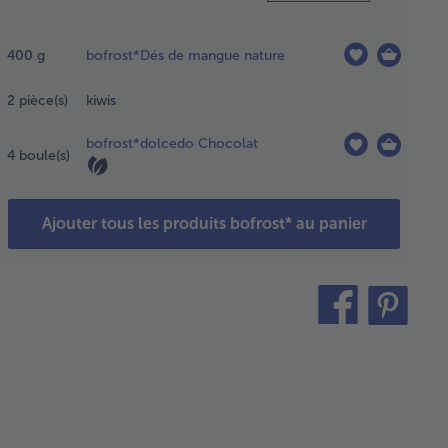
ler les
 de
400
g
bofrost*Dés de mangue nature
ngue sur
 assiette
2
pièce(s)
kiwis
te et
sser
bofrost*dolcedo Chocolat
congeler
4
boule(s)
mpérature
biante
Ajouter tous les produits bofrost* au panier
v. 22 °C)
ndant
. 3
res et
teilen
pin
uire en
it
ée.
er les
is et
uire