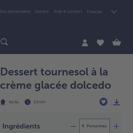
nfos alimentaires
Service
Aide & contact
Français
Dessert tournesol à la
crème glacée dolcedo
facile
10 min
Préparation
Ingrédients
Personnes