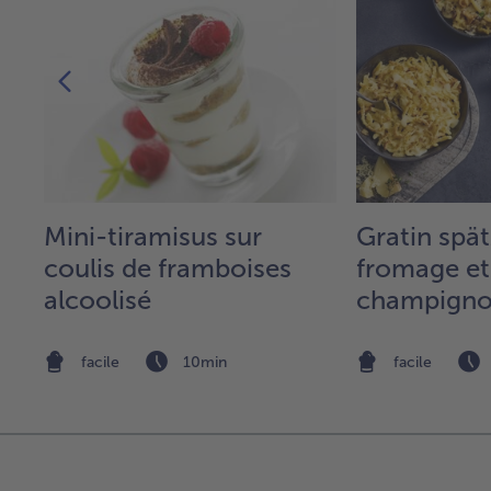
c,
Mini-tiramisus sur
Gratin spät
coulis de framboises
fromage et
alcoolisé
champignon
chutney p
oignons
facile
10min
facile