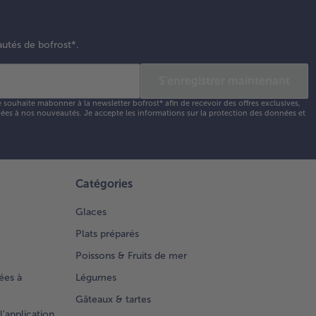
autés de bofrost*.
S'enregistrer maintenant
e souhaite mabonner à la newsletter bofrost* afin de recevoir des offres exclusives,
 liées à nos nouveautés. Je accepte les
informations sur la protection des données et
Catégories
Glaces
Plats préparés
Poissons & Fruits de mer
ées à
Légumes
Gâteaux & tartes
l'application