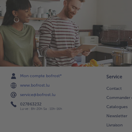
Mon compte bofrost*
Service
www.bofrost.lu
Contact
service@bofrost.lu
Commander di
027863232
Catalogues
Lu-ve : 8h-20h Sa : 10h-16h
Newsletter
Livraison