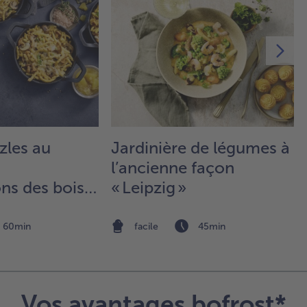
de 
des
la 
les
feu
de 
fle
3.
Pla
zles au
Jardinière de légumes à
un
bo
l’ancienne façon
gla
s des bois,
« Leipzig »
ch
ommes et
au 
du
60min
facile
45min
gla
la
ma
et 
des
Vos avantages bofrost*
tou