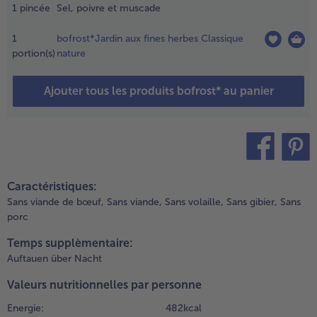
1
pincée
Sel, poivre et muscade
0 minutes
nviron et
1
bofrost*Jardin aux fines herbes Classique
etirez le
portion(s)
nature
able
estant
Ajouter tous les produits bofrost* au panier
.
ans une
asserole,
aites
evenir les
teilen
pin it
revettes à
Caractéristiques:
eu vif
Sans viande de bœuf,
Sans viande,
Sans volaille,
Sans gibier,
Sans
ans un
porc
eu
’huile.
Temps supplèmentaire:
etirez-les
Auftauen über Nacht
t faites
ondre le
Valeurs nutritionnelles par personne
eurre.
Energie:
482 kcal
aites