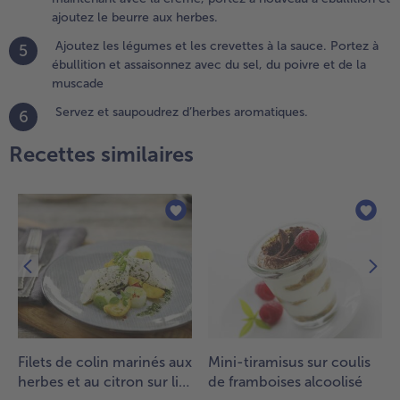
ouveau à
ajoutez le beurre aux herbes.
bullition
t ajoutez
Ajoutez les légumes et les crevettes à la sauce. Portez à
5
e beurre
ébullition et assaisonnez avec du sel, du poivre et de la
ux
muscade
erbes.
Servez et saupoudrez d’herbes aromatiques.
6
.
Recettes similaires
joutez les
égumes et
es
revettes à
a sauce.
ortez à
bullition
t
ssaisonnez
vec du
el, du
oivre et
Filets de colin marinés aux
Mini-tiramisus sur coulis
e la
herbes et au citron sur lit
de framboises alcoolisé
uscade