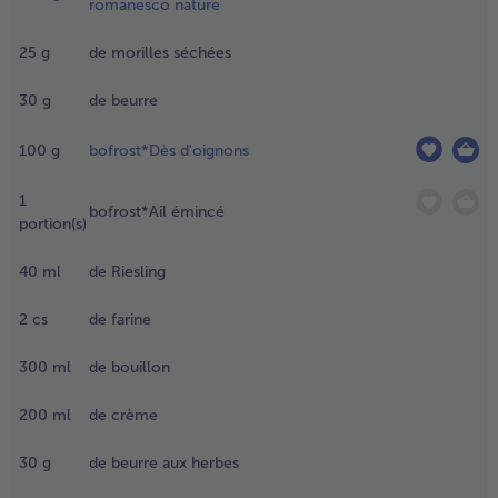
romanesco nature
.
- 5 € à l’achat de 7 menus au choix
25
g
de morilles séchées
lanchissez
a jardinière
e
30
g
de beurre
égumes
açon
100
g
bofrost*Dès d'oignons
 Leipzig »
 le trio
1
bofrost*Ail émincé
e
portion(s)
leurettes
ans de
40
ml
de Riesling
’eau salée
2
cs
de farine
.
aites
300
ml
de bouillon
remper
es
200
ml
de crème
orilles
ans un
30
g
de beurre aux herbes
eu d’eau
endant