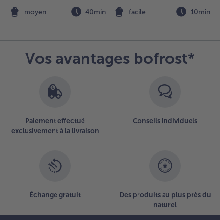
de poireaux
n
moyen
40min
facile
10min
.
ervez et
aupoudrez
’herbes
Vos avantages bofrost*
romatiques.
Paiement effectué
Conseils individuels
exclusivement à la livraison
Échange gratuit
Des produits au plus près du
naturel