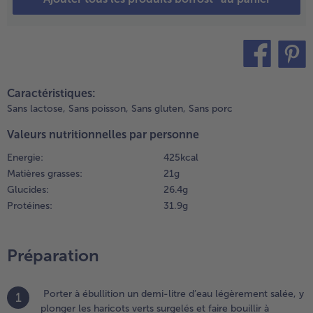
ntre-
emps,
aire
hauffer un
eu d’huile
teilen
pin it
égétale
Caractéristiques:
ans une
Sans lactose,
Sans poisson,
Sans gluten,
Sans porc
rande
oêle et
Valeurs nutritionnelles par personne
aire
Energie:
425 kcal
evenir les
Matières grasses:
21 g
ignons
urgelés.
Glucides:
26.4 g
ncorporer
Protéines:
31.9 g
es
omates
erises
Préparation
oupées
n deux,
ssaisonner
Porter à ébullition un demi-litre d’eau légèrement salée, y
1
vec du
plonger les haricots verts surgelés et faire bouillir à