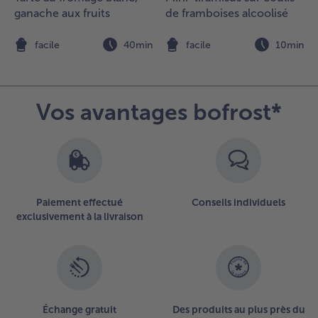
égétale
ganache aux fruits
de framboises alcoolisé
nviron 4 à 5
inutes de
n
facile
40min
facile
10min
haque côté.
.
élanger
Vos avantages bofrost*
ous les
ngrédients
our la
arinade, les
ncorporer
élicatement
Paiement effectué
Conseils individuels
 la salade et
exclusivement à la livraison
ervir avec
es
édaillons
e selle
’agneau.
Échange gratuit
Des produits au plus près du