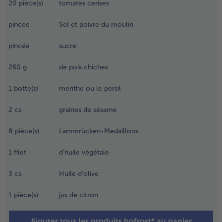
longer les
20
pièce(s)
tomates cerises
aricots
- 5 € à l’achat de 7 menus au choix
erts
pincée
Sel et poivre du moulin
urgelés et
aire
pincée
sucre
uillir à
ouveau.
260
g
de pois chiches
nsuite,
aisser
1
botte(s)
menthe ou le persil
ijoter à
ouvert
2
cs
graines de sésame
nviron 10
inutes à
8
pièce(s)
Lammrücken-Medaillons
eu moyen.
goutter
1
filet
d’huile végétale
es haricots
t les
3
cs
Huile d’olive
asser sous
’eau
1
pièce(s)
jus de citron
roide.
.
Ajouter tous les produits bofrost* au panier