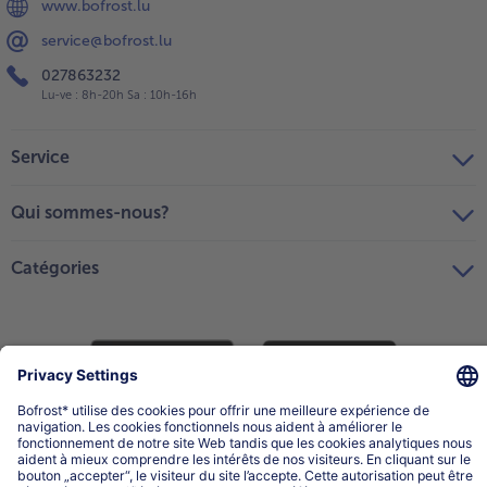
www.bofrost.lu
service@bofrost.lu
027863232
Lu-ve : 8h-20h Sa : 10h-16h
Service
Qui sommes-nous?
Catégories