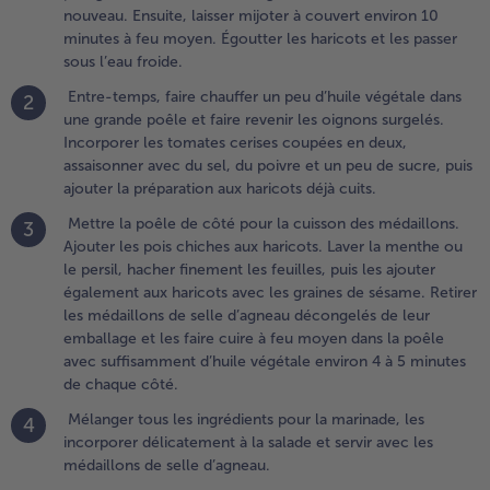
el, du
nouveau. Ensuite, laisser mijoter à couvert environ 10
oivre et
minutes à feu moyen. Égoutter les haricots et les passer
n peu de
sous l’eau froide.
ucre, puis
Entre-temps, faire chauffer un peu d’huile végétale dans
2
jouter la
une grande poêle et faire revenir les oignons surgelés.
réparation
Incorporer les tomates cerises coupées en deux,
ux
assaisonner avec du sel, du poivre et un peu de sucre, puis
aricots
ajouter la préparation aux haricots déjà cuits.
éjà cuits.
Mettre la poêle de côté pour la cuisson des médaillons.
3
.
Ajouter les pois chiches aux haricots. Laver la menthe ou
ettre la
le persil, hacher finement les feuilles, puis les ajouter
oêle de
également aux haricots avec les graines de sésame. Retirer
ôté pour la
les médaillons de selle d’agneau décongelés de leur
uisson des
emballage et les faire cuire à feu moyen dans la poêle
édaillons.
avec suffisamment d’huile végétale environ 4 à 5 minutes
jouter les
de chaque côté.
ois chiches
Mélanger tous les ingrédients pour la marinade, les
4
ux haricots.
incorporer délicatement à la salade et servir avec les
aver la
médaillons de selle d’agneau.
enthe ou le