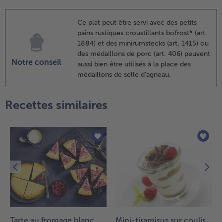
ersil, hacher
inement les
Ce plat peut être servi avec des petits
euilles, puis
pains rustiques croustillants bofrost* (art.
es ajouter
1884) et des minirumstecks (art. 1415) ou
galement
des médaillons de porc (art. 406) peuvent
ux haricots
Notre conseil
aussi bien être utilisés à la place des
vec les
médaillons de selle d’agneau.
raines de
ésame.
etirer les
Recettes similaires
édaillons
e selle
’agneau
écongelés
e leur
mballage et
es faire cuire
 feu moyen
ans la poêle
vec
uffisamment
Tarte au fromage blanc,
Mini-tiramisus sur coulis
’huile