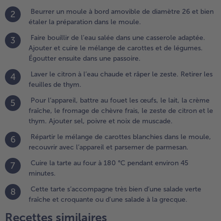
t de
Beurrer un moule à bord amovible de diamètre 26 et bien
2
égumes.
étaler la préparation dans le moule.
goutter
nsuite
Faire bouillir de l’eau salée dans une casserole adaptée.
3
ans une
Ajouter et cuire le mélange de carottes et de légumes.
assoire.
Égoutter ensuite dans une passoire.
Laver le citron à l’eau chaude et râper le zeste. Retirer les
.
4
feuilles de thym.
aver
e
Pour l’appareil, battre au fouet les œufs, le lait, la crème
5
itron
fraîche, le fromage de chèvre frais, le zeste de citron et le
 l’eau
thym. Ajouter sel, poivre et noix de muscade.
haude
Répartir le mélange de carottes blanchies dans le moule,
t
6
recouvrir avec l’appareil et parsemer de parmesan.
âper
e
Cuire la tarte au four à 180 °C pendant environ 45
7
este.
minutes.
etirer
Cette tarte s’accompagne très bien d’une salade verte
es
8
fraîche et croquante ou d'une salade à la grecque.
euilles
e
Recettes similaires
hym.