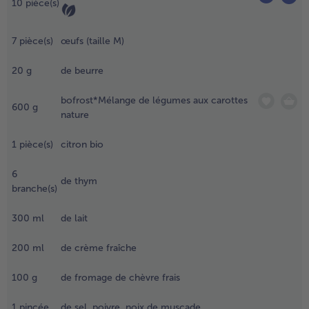
e
10
pièce(s)
ommes
e terre au
- 5 € à l’achat de 7 menus au choix
7
pièce(s)
œufs (taille M)
icro-
ndes.
20
g
de beurre
ans un
aladier,
bofrost*Mélange de légumes aux carottes
craser les
600
g
nature
alettes,
jouter un
1
pièce(s)
citron bio
uf et 20
 de beurre
6
haud et
de thym
branche(s)
ien
élanger.
300
ml
de lait
.
eurrer un
200
ml
de crème fraîche
oule à
ord
100
g
de fromage de chèvre frais
movible
e
1
pincée
de sel, poivre, noix de muscade