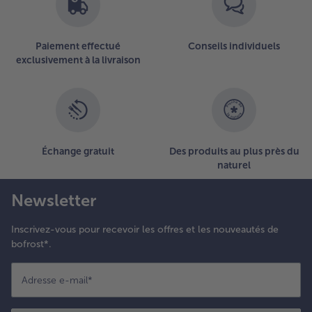
oix de
uscade.
Paiement effectué
Conseils individuels
.
exclusivement à la livraison
épartir le
élange
e
arottes
lanchies
ans le
Échange gratuit
Des produits au plus près du
oule,
naturel
ecouvrir
vec
Newsletter
’appareil
t
arsemer
Inscrivez-vous pour recevoir les offres et les nouveautés de
e
bofrost*.
armesan.
Adresse e-mail
*
uire la