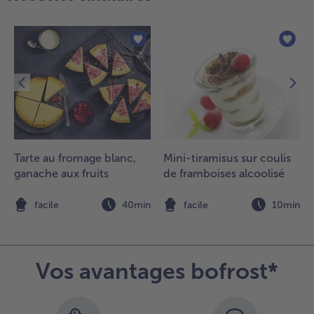
.
our
’appareil,
attre au
ouet les
ufs, le
it, la
rème
raîche,
Tarte au fromage blanc,
Mini-tiramisus sur coulis
e
ganache aux fruits
de framboises alcoolisé
romage
e
hèvre
n
facile
40min
facile
10min
ais, le
este de
itron et
e thym.
Vos avantages bofrost*
jouter
l,
oivre et