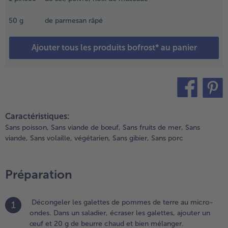
iamètre
6 et bien
50
g
de parmesan râpé
taler la
réparation
Ajouter tous les produits bofrost* au panier
ans le
oule.
.
aire
uillir
teilen
pin it
e l’eau
Caractéristiques:
alée
Sans poisson,
Sans viande de bœuf,
Sans fruits de mer,
Sans
ans une
viande,
Sans volaille,
végétarien,
Sans gibier,
Sans porc
asserole
daptée.
jouter
Préparation
t cuire
e
élange
Décongeler les galettes de pommes de terre au micro-
1
e
ondes. Dans un saladier, écraser les galettes, ajouter un
arottes
œuf et 20 g de beurre chaud et bien mélanger.