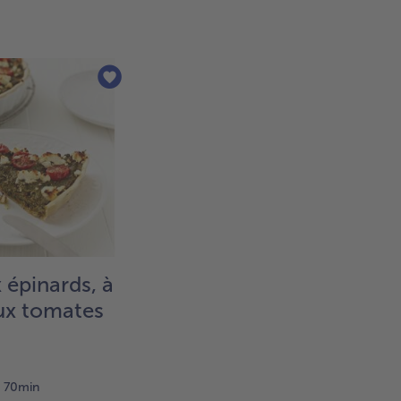
pi
Ca
et 
de 
mix
se
à v
po
obt
un
de 
co
en
qu
mo
 épinards, à
Lai
rep
aux tomates
qu
ins
ser
70min