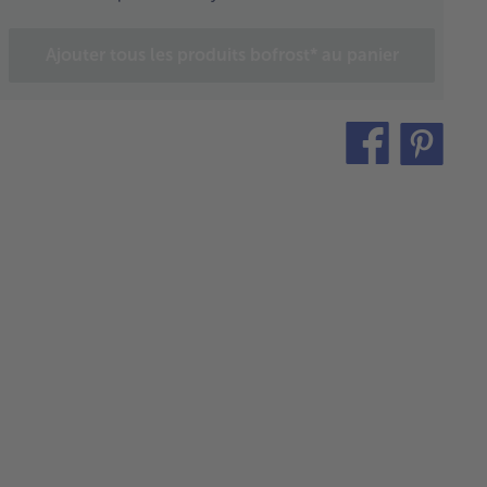
tre les
alotes,
Ajouter tous les produits bofrost* au panier
l et le
sil dans
bol du
ermomix
teilen
pin
hacher 4
condes à
it
esse 7.
uter les
es et le
 de
sson, le
in, le
 de
ron,
uile
live, le
in, le