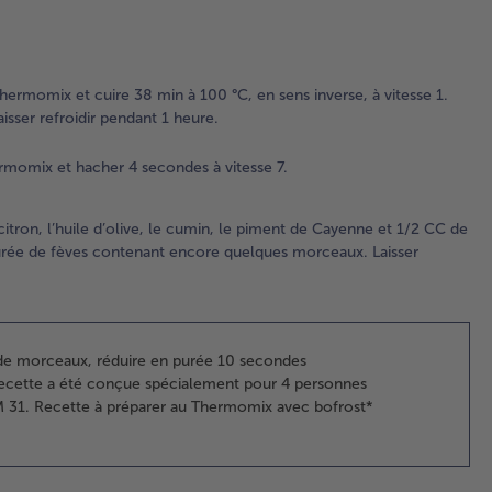
Met
éch
l’ai
per
Thermomix et cuire 38 min à 100 °C, en sens inverse, à vitesse 1.
le 
aisser refroidir pendant 1 heure.
Th
et 
hermomix et hacher 4 secondes à vitesse 7.
se
vit
e citron, l’huile d’olive, le cumin, le piment de Cayenne et 1/2 CC de
3.
purée de fèves contenant encore quelques morceaux. Laisser
Ajo
fèv
jus
cui
tah
e morceaux, réduire en purée 10 secondes
jus
 recette a été conçue spécialement pour 4 personnes
cit
 31. Recette à préparer au Thermomix avec bofrost*
l’h
d’o
cum