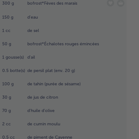
300
g
bofrost*Fèves des marais
1/2 CC
sel dans
150
g
d'eau
bol du
ermomix
1
cc
de sel
cuire 38
n à 100
50
g
bofrost*Échalotes rouges émincées
 en sens
erse, à
1
gousse(s)
d'ail
esse 1.
ser les
es et le
0.5
botte(s)
de persil plat (env. 20 g)
 de
sson
100
g
de tahin (purée de sésame)
s un
adier et
30
g
de jus de citron
sser
roidir
70
g
d'huile d'olive
dant 1
re.
2
cc
de cumin moulu
0.5
cc
de piment de Cayenne