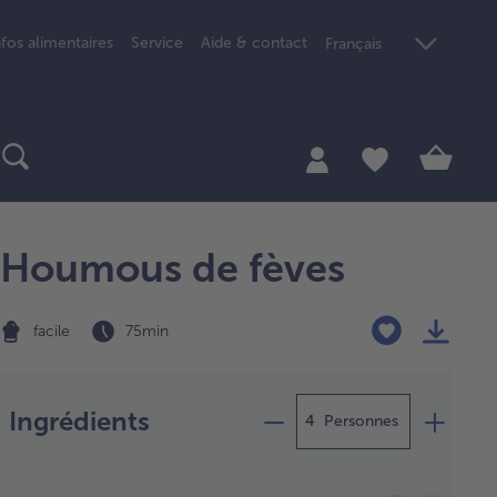
nfos alimentaires
Service
Aide & contact
Français
Houmous de fèves
facile
75 min
Préparation
Ingrédients
Personnes
tre les
es, l’eau