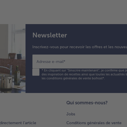
Newsletter
Inscrivez-vous pour recevoir les offres et les nouve
Adresse e-mail
*
*
En cliquant sur "Sinscrire maintenant", je confirme que j
des inspiration de recettes ainsi que toutes les actualités
les conditions générales de vente bofrost*
.
Qui sommes-nous?
Jobs
rectement l’article
Conditions générales de vente