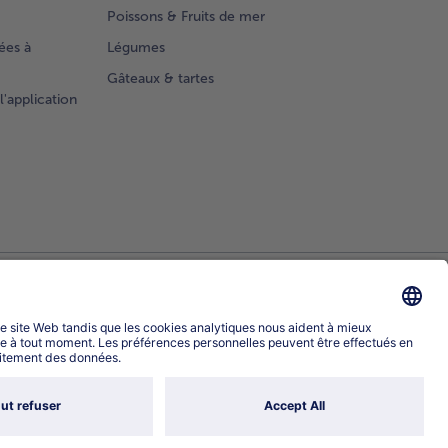
Poissons & Fruits de mer
ées à
Légumes
Gâteaux & tartes
l'application
Sélectionner le pays / la langue