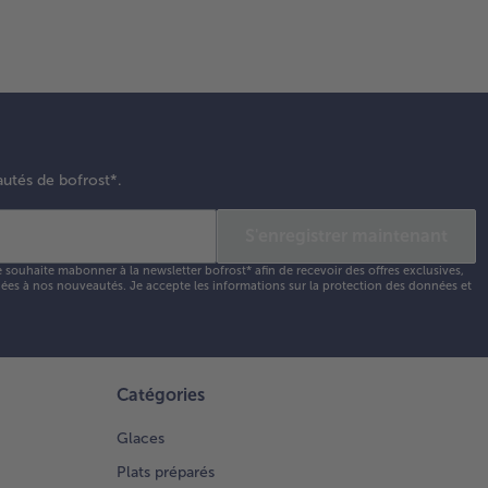
autés de bofrost*.
S'enregistrer maintenant
e souhaite mabonner à la newsletter bofrost* afin de recevoir des offres exclusives,
 liées à nos nouveautés. Je accepte les
informations sur la protection des données et
Catégories
Glaces
Plats préparés