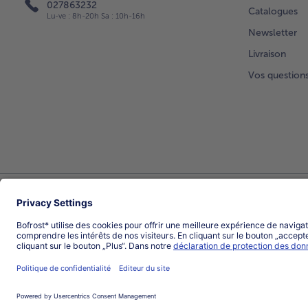
027863232
Catalogues
Lu-ve : 8h-20h Sa : 10h-16h
Newsletter
Livraison
Vos question