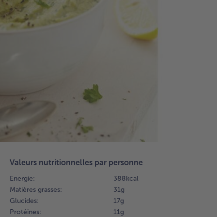
et 
de 
le 
Th
et 
mi
°C,
inv
vit
Ver
fèv
jus
cui
dan
sal
lai
Valeurs nutritionnelles par personne
ref
Energie:
388 kcal
pen
Matières grasses:
31 g
heu
Glucides:
17 g
2.
Protéines:
11 g