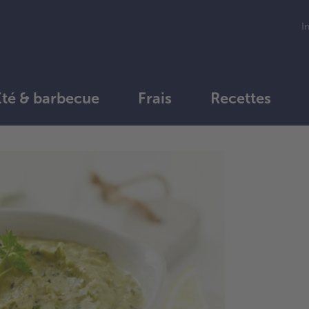
I
Été & barbecue
Frais
Recettes
1.
Met
fèv