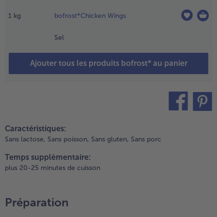
ail et le
1
kg
bofrost*Chicken Wings
écouper
n fines
Sel
amelles.
aire
evenir les
Ajouter tous les produits bofrost* au panier
és
'oignons
ongelés à
eu doux
ans l'huile
teilen
pin it
'olive
Caractéristiques:
vec les
Sans lactose,
Sans poisson,
Sans gluten,
Sans porc
amelles
ail.
Temps supplèmentaire:
ouiller
plus 20-25 minutes de cuisson
vec le vin
lanc et
aisser
Préparation
ijoter.
jouter les