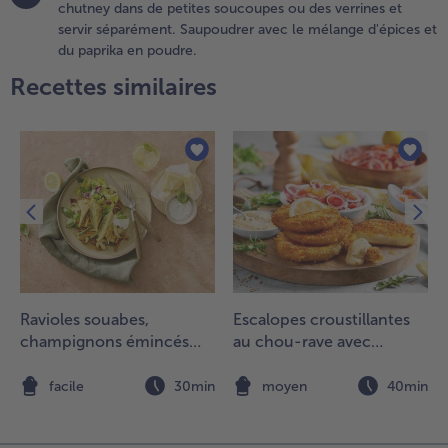
0minutes
chutney dans de petites soucoupes ou des verrines et
 feux
servir séparément. Saupoudrer avec le mélange d'épices et
oux.
du paprika en poudre.
etirer du
Recettes similaires
eu,
jouter une
incée de
el et
aisser
édir.
.
réchauffer
e four à
20°C.
Ravioles souabes,
Escalopes croustillantes
épartir les
champignons émincés
au chou-rave avec
hicken wings
ur une
aux herbes
véganaise et salade de
laque de
tomates
n
facile
30min
moyen
40min
uisson et
uire au four
 mi-hauteur