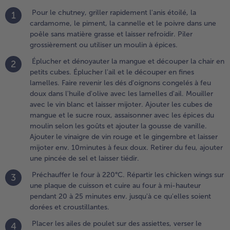
ubes de
Pour le chutney, griller rapidement l'anis étoilé, la
1
angue et
cardamome, le piment, la cannelle et le poivre dans une
e sucre
poêle sans matière grasse et laisser refroidir. Piler
oux,
grossièrement ou utiliser un moulin à épices.
ssaisonner
vec les
Éplucher et dénoyauter la mangue et découper la chair en
2
pices du
petits cubes. Éplucher l'ail et le découper en fines
oulin
lamelles. Faire revenir les dés d'oignons congelés à feu
elon les
doux dans l'huile d'olive avec les lamelles d'ail. Mouiller
oûts et
avec le vin blanc et laisser mijoter. Ajouter les cubes de
jouter la
mangue et le sucre roux, assaisonner avec les épices du
ousse de
moulin selon les goûts et ajouter la gousse de vanille.
anille.
Ajouter le vinaigre de vin rouge et le gingembre et laisser
jouter le
mijoter env. 10minutes à feux doux. Retirer du feu, ajouter
inaigre de
une pincée de sel et laisser tiédir.
in rouge
Préchauffer le four à 220°C. Répartir les chicken wings sur
3
t le
une plaque de cuisson et cuire au four à mi-hauteur
ingembre
pendant 20 à 25 minutes env. jusqu'à ce qu'elles soient
t laisser
dorées et croustillantes.
ijoter
nv.
Placer les ailes de poulet sur des assiettes, verser le
4