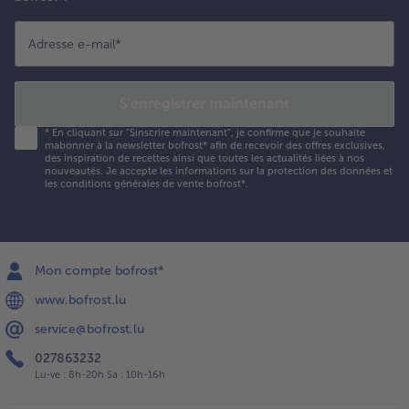
ervir
éparément.
Adresse e-mail
*
aupoudrer
vec le
élange
S'enregistrer maintenant
'épices et
u paprika
*
En cliquant sur "Sinscrire maintenant", je confirme que je souhaite
n poudre.
mabonner à la newsletter bofrost* afin de recevoir des offres exclusives,
des inspiration de recettes ainsi que toutes les actualités liées à nos
nouveautés. Je accepte les
informations sur la protection des données et
les conditions générales de vente bofrost*
.
Mon compte bofrost*
www.bofrost.lu
service@bofrost.lu
027863232
Lu-ve : 8h-20h Sa : 10h-16h