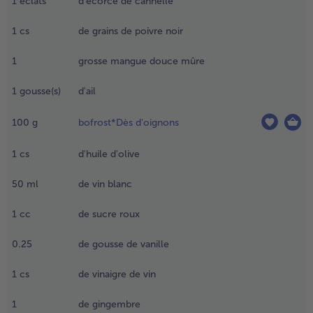
1
éclats
d'écorce de cannelle
oivre dans
ne poêle
1
cs
de grains de poivre noir
- 5 € à l’achat de 7 menus au choix
ans matière
rasse et
1
grosse mangue douce mûre
aisser
froidir. Piler
1
gousse(s)
d'ail
rossièrement
u utiliser un
oulin à
100
g
bofrost*Dès d'oignons
pices.
1
cs
d'huile d'olive
.
plucher
50
ml
de vin blanc
t
énoyauter
1
cc
de sucre roux
a mangue
t
0.25
de gousse de vanille
écouper
a chair en
1
cs
de vinaigre de vin
etits
ubes.
1
de gingembre
plucher