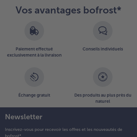
endant 20 à
Vos avantages bofrost*
5 minutes
nv. jusqu'à
e qu'elles
oient dorées
t
roustillantes.
Paiement effectué
Conseils individuels
exclusivement à la livraison
.
lacer les
iles de
oulet sur
es
ssiettes,
Échange gratuit
Des produits au plus près du
erser le
naturel
hutney
ans de
etites
Newsletter
oucoupes
u des
Inscrivez-vous pour recevoir les offres et les nouveautés de
errines et
bofrost*.