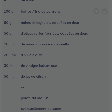
4
de thym
ousse d’ail
ur la
- 5 € à l’achat de 7 menus au choix
100
g
bofrost*Trio de poivrons
urface
oupée.
jouter le
50
g
noires dénoyautés, coupées en deux
este d’huile
’olive et
50
g
d’olives vertes fourrées, coupées en deux
es
ranches de
200
g
de mini-boules de mozzarella
omarin et
e thym et
200
ml
d'huile d'olive
hauffer
égèrement.
30
ml
de vinaigre balsamique
.
50
ml
de jus de citron
jouter le
élange
sel
omanesco
t les
poivre du moulin
anières de
oivrons
éventuellement du sucre
ans la poêle