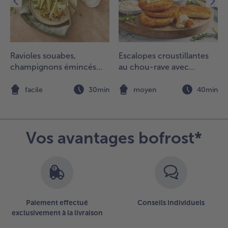
Ravioles souabes,
Escalopes croustillantes
champignons émincés
au chou-rave avec
aux herbes
véganaise et salade de
tomates
n
facile
30min
moyen
40min
Vos avantages bofrost*
Paiement effectué
Conseils individuels
exclusivement à la livraison