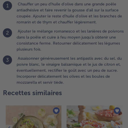
ventuellement,
Chauffer un peu d’huile d’olive dans une grande poêle
1
ectifier le goût
antiadhésive et faire revenir la gousse d’ail sur la surface
vec un peu de
coupée. Ajouter le reste d’huile d’olive et les branches de
ucre.
romarin et de thym et chauffer légèrement.
ncorporer
Ajouter le mélange romanesco et les lanières de poivrons
2
élicatement
dans la poêle et cuire à feu moyen jusqu’à obtenir une
es olives et les
consistance ferme. Retourner délicatement les légumes
oules de
plusieurs fois.
ozzarella et
ervir tiède.
Assaisonner généreusement les antipastis avec du sel, du
3
poivre blanc, le vinaigre balsamique et le jus de citron et,
éventuellement, rectifier le goût avec un peu de sucre.
Incorporer délicatement les olives et les boules de
mozzarella et servir tiède.
Recettes similaires