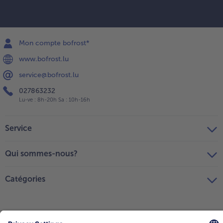
Mon compte bofrost*
www.bofrost.lu
service@bofrost.lu
027863232
Lu-ve : 8h-20h Sa : 10h-16h
Service
Qui sommes-nous?
Catégories