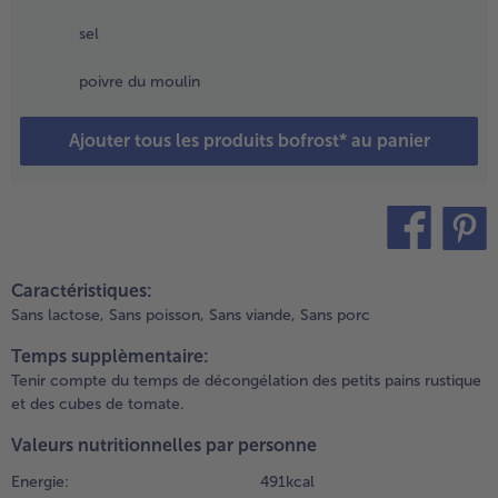
endant 30
inutes.
sel
- 5 € à l’achat de 7 menus au choix
.
poivre du moulin
ouper les pains
n deux
Ajouter tous les produits bofrost* au panier
orizontalement,
adigeonner
vec l’huile
’olive et faire
orer des deux
ôtés au four
teilen
pin it
vec la fonction
Caractéristiques:
ill.
Sans lactose,
Sans poisson,
Sans viande,
Sans porc
Temps supplèmentaire:
.
Tenir compte du temps de décongélation des petits pains rustique
ssaisonner
et des cubes de tomate.
es moitiés
e sel et de
Valeurs nutritionnelles par personne
oivre, puis
épartir sur
Energie:
491 kcal