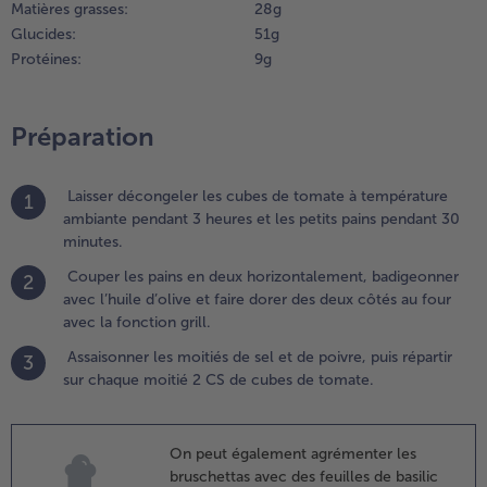
haque
Matières grasses:
28 g
oitié 2 CS
Glucides:
51 g
e cubes
Protéines:
9 g
e tomate.
Préparation
Laisser décongeler les cubes de tomate à température
1
ambiante pendant 3 heures et les petits pains pendant 30
minutes.
Couper les pains en deux horizontalement, badigeonner
2
avec l’huile d’olive et faire dorer des deux côtés au four
avec la fonction grill.
Assaisonner les moitiés de sel et de poivre, puis répartir
3
sur chaque moitié 2 CS de cubes de tomate.
On peut également agrémenter les
bruschettas avec des feuilles de basilic