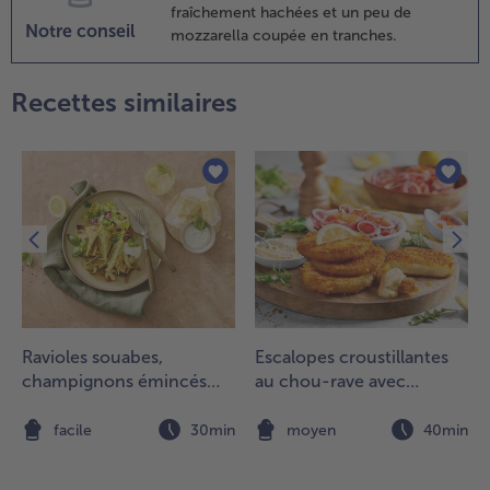
fraîchement hachées et un peu de
Notre conseil
mozzarella coupée en tranches.
Recettes similaires
Ravioles souabes,
Escalopes croustillantes
champignons émincés
au chou-rave avec
aux herbes
véganaise et salade de
tomates
n
facile
30min
moyen
40min