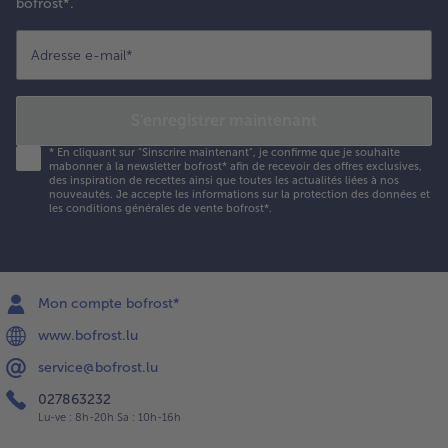
bofrost*.
Adresse e-mail
*
S'enregistrer maintenant
*
En cliquant sur "Sinscrire maintenant", je confirme que je souhaite
mabonner à la newsletter bofrost* afin de recevoir des offres exclusives,
des inspiration de recettes ainsi que toutes les actualités liées à nos
nouveautés. Je accepte les
informations sur la protection des données et
les conditions générales de vente bofrost*
.
Mon compte bofrost*
www.bofrost.lu
service@bofrost.lu
027863232
Lu-ve : 8h-20h Sa : 10h-16h