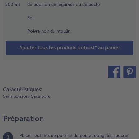
t les
500
ml
de bouillon de légumes ou de poule
ois
hiches
Sel
ans une
assoire
Poivre noir du moulin
t
goutter.
Ajouter tous les produits bofrost* au panier
.
hauffer
huile
ans une
rande
teilen
pin it
asserole,
Caractéristiques:
aire
Sans poisson,
Sans porc
evenir
es cubes
e
Préparation
oulet,
es
ignons
Placer les filets de poitrine de poulet congelés sur une
1
 l'ail