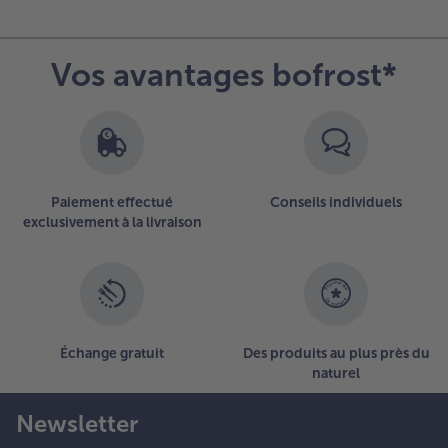
rop
picé,
ous
Vos avantages bofrost*
ouvez
élayer
vec du
ouillon
e
égumes
Paiement effectué
Conseils individuels
u de
exclusivement à la livraison
oule
elon
es
oûts.
aisser
ijoter
Échange gratuit
Des produits au plus près du
0
naturel
inutes
t servir
Newsletter
haud.