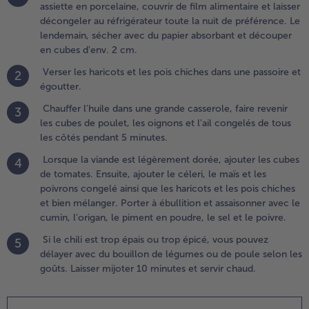
assiette en porcelaine, couvrir de film alimentaire et laisser
ongelés
décongeler au réfrigérateur toute la nuit de préférence. Le
e tous
lendemain, sécher avec du papier absorbant et découper
es côtés
en cubes d'env. 2 cm.
endant 5
inutes.
Verser les haricots et les pois chiches dans une passoire et
2
égoutter.
.
Chauffer l'huile dans une grande casserole, faire revenir
3
orsque la
les cubes de poulet, les oignons et l'ail congelés de tous
iande est
les côtés pendant 5 minutes.
égèrement
orée,
Lorsque la viande est légèrement dorée, ajouter les cubes
4
jouter les
de tomates. Ensuite, ajouter le céleri, le maïs et les
ubes de
poivrons congelé ainsi que les haricots et les pois chiches
omates.
et bien mélanger. Porter à ébullition et assaisonner avec le
nsuite,
cumin, l'origan, le piment en poudre, le sel et le poivre.
jouter le
Si le chili est trop épais ou trop épicé, vous pouvez
éleri, le
5
délayer avec du bouillon de légumes ou de poule selon les
aïs et les
goûts. Laisser mijoter 10 minutes et servir chaud.
oivrons
ongelé
insi que