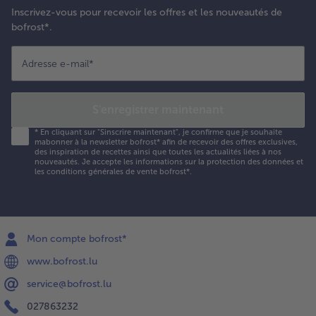
Inscrivez-vous pour recevoir les offres et les nouveautés de
bofrost*.
Adresse e-mail
*
S'enregistrer maintenant
*
En cliquant sur "Sinscrire maintenant", je confirme que je souhaite
mabonner à la newsletter bofrost* afin de recevoir des offres exclusives,
des inspiration de recettes ainsi que toutes les actualités liées à nos
nouveautés. Je accepte les
informations sur la protection des données et
les conditions générales de vente bofrost*
.
Mon compte bofrost*
www.bofrost.lu
service@bofrost.lu
027863232