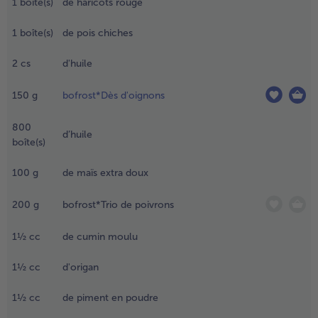
1
boîte(s)
de haricots rouge
limentaire
t laisser
- 5 € à l’achat de 7 menus au choix
1
boîte(s)
de pois chiches
écongeler
u
2
cs
d'huile
éfrigérateur
oute la nuit
150
g
bofrost*Dès d'oignons
e
référence.
e
800
d’huile
endemain,
boîte(s)
écher avec
u papier
100
g
de maïs extra doux
bsorbant et
écouper
200
g
bofrost*Trio de poivrons
n cubes
'env. 2 cm.
1½
cc
de cumin moulu
.
1½
cc
d'origan
erser
es
1½
cc
de piment en poudre
aricots