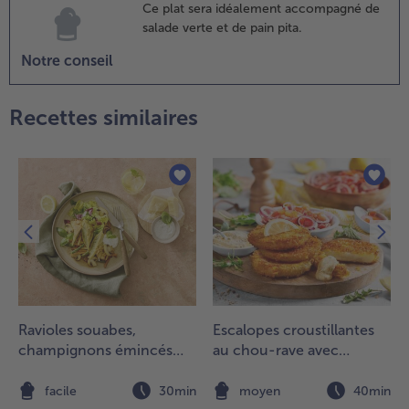
es haricots
Ce plat sera idéalement accompagné de
t les pois
salade verte et de pain pita.
hiches et
Notre conseil
ien
élanger.
orter à
Recettes similaires
bullition
t
ssaisonner
vec le
umin,
'origan, le
iment en
oudre, le
el et le
oivre.
Ravioles souabes,
Escalopes croustillantes
.
champignons émincés
au chou-rave avec
 le
ili est
aux herbes
véganaise et salade de
rop
tomates
n
facile
30min
moyen
40min
pais ou