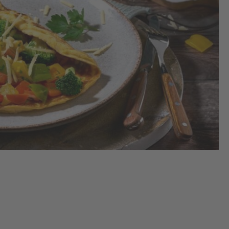
le 
les
tom
les
pe
nui
réf
2.
Dé
le 
en 
mo
3.
Fai
cha
l’h
une
y f
rev