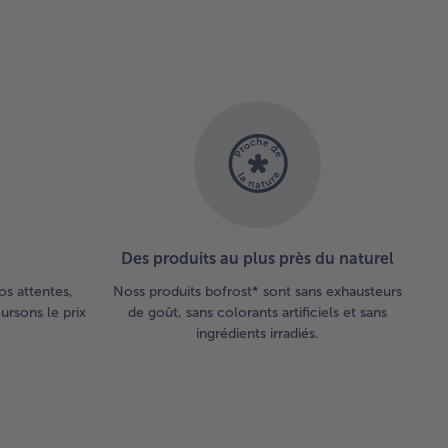
elques
tants.
poser
melette
 une
iette,
upoudrer
rmesan
servir.
Des produits au plus près du naturel
os attentes,
Noss produits bofrost* sont sans exhausteurs
rsons le prix
de goût, sans colorants artificiels et sans
ingrédients irradiés.