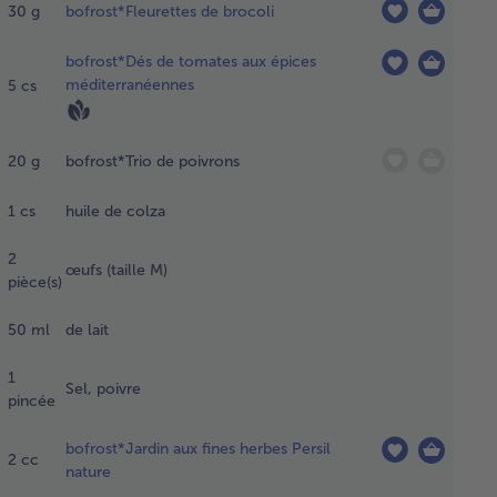
30
g
bofrost*Fleurettes de brocoli
brocoli,
 dés de
bofrost*Dés de tomates aux épices
ates et
méditerranéennes
5
cs
 poivrons
ndant une
t au
rigérateur.
20
g
bofrost*Trio de poivrons
1
cs
huile de colza
couper
brocoli
2
œufs (taille M)
petits
pièce(s)
rceaux.
50
ml
de lait
re
1
Sel, poivre
uffer de
pincée
uile dans
 poêle,
bofrost*Jardin aux fines herbes Persil
aire
2
cc
nature
enir