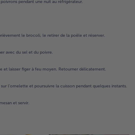
 poivrons pendant une nuit au réfrigérateur.
br
le 
le 
de 
et 
brièvement le brocoli, le retirer de la poêle et réserver.
4.
Mé
er avec du sel et du poivre.
les
le 
un
 et laisser figer à feu moyen. Retourner délicatement.
réc
Ass
ave
s sur l’omelette et poursuivre la cuisson pendant quelques instants.
et 
poi
mesan et servir.
5.
Ver
mé
œuf
da