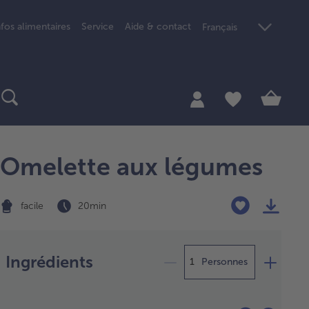
nfos alimentaires
Service
Aide & contact
Français
Omelette aux légumes
facile
20 min
Préparation
Ingrédients
Personnes
sser
congeler