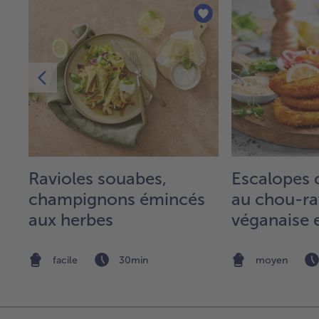
Ravioles souabes,
Escalopes c
champignons émincés
au chou-ra
aux herbes
véganaise e
tomates
facile
30min
moyen