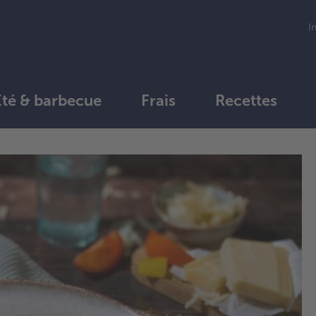
I
Été & barbecue
Frais
Recettes
1.
Lai
dé