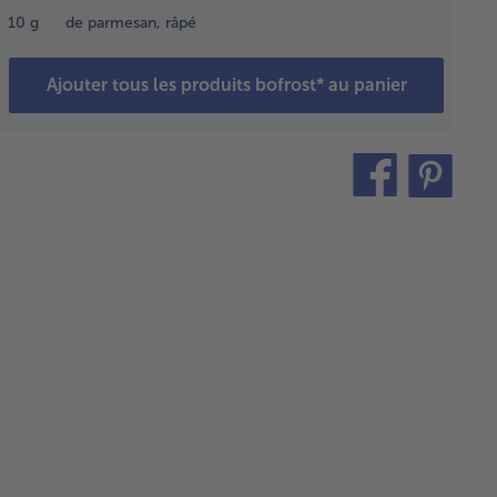
ièvement
10
g
de parmesan, râpé
brocoli,
retirer
la poêle
Ajouter tous les produits bofrost* au panier
réserver.
teilen
pin
langer
 œufs et
it
lait dans
ipient.
aisonner
c du sel
du
vre.
ser le
lange
s-lait
ns une