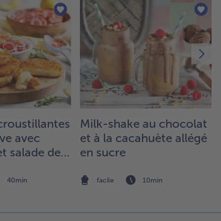
poê
ch
lai
fe
Re
dél
6.
Rép
les
to
roustillantes
Milk-shake au chocolat
le 
le 
ve avec
et à la cacahuète allégé
les
t salade de
en sucre
poi
sur
l’o
40min
facile
10min
et
pou
la 
pe