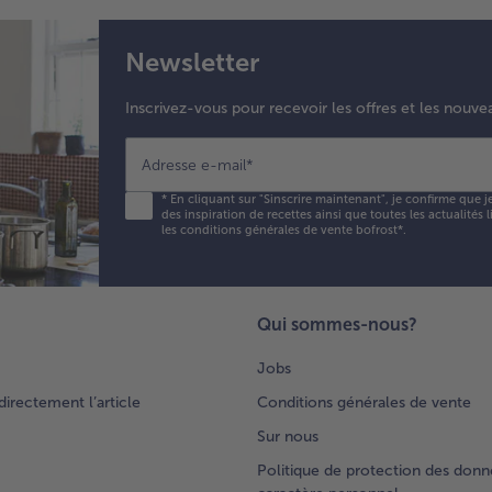
Newsletter
Inscrivez-vous pour recevoir les offres et les nouve
Adresse e-mail
*
*
En cliquant sur "Sinscrire maintenant", je confirme que j
des inspiration de recettes ainsi que toutes les actualités
les conditions générales de vente bofrost*
.
Qui sommes-nous?
Jobs
rectement l’article
Conditions générales de vente
Sur nous
Politique de protection des donn