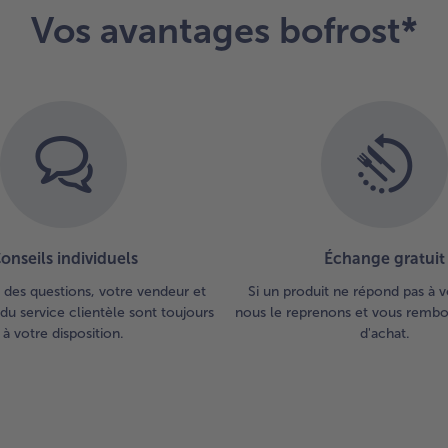
qu
Vos avantages bofrost*
ins
7.
Dis
l’o
sur
ass
sa
de
pa
et 
onseils individuels
Échange gratuit
 des questions, votre vendeur et
Si un produit ne répond pas à v
du service clientèle sont toujours
nous le reprenons et vous rembou
à votre disposition.
d'achat.