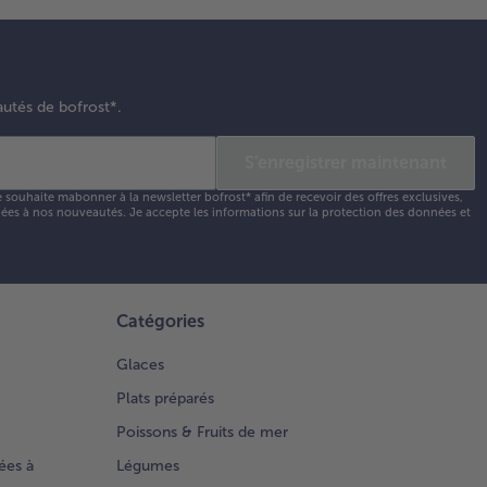
autés de bofrost*.
S'enregistrer maintenant
e souhaite mabonner à la newsletter bofrost* afin de recevoir des offres exclusives,
 liées à nos nouveautés. Je accepte les
informations sur la protection des données et
Catégories
Glaces
Plats préparés
Poissons & Fruits de mer
ées à
Légumes