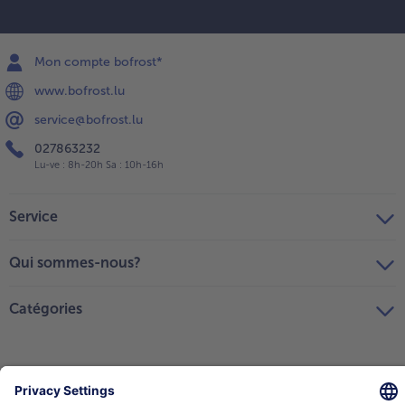
Mon compte bofrost*
www.bofrost.lu
service@bofrost.lu
027863232
Lu-ve : 8h-20h Sa : 10h-16h
Service
Qui sommes-nous?
Catégories