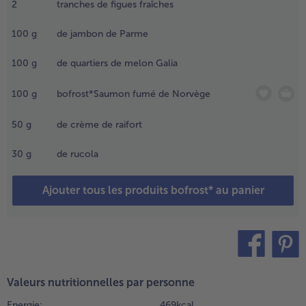
2
tranches de figues fraîches
.
adigeonner
- 5 € à l’achat de 7 menus au choix
100
g
de jambon de Parme
es demi-
roissants
vec du
100
g
de quartiers de melon Galia
eurre mou
u une
100
g
bofrost*Saumon fumé de Norvège
utre pâte à
artiner
50
g
de crème de raifort
omme du
esto, de la
30
g
de rucola
outarde
e figues ou
Ajouter tous les produits bofrost* au panier
e la sauce
émoulade
selon les
oûts et la
arniture).
teilen
pin it
.
Valeurs nutritionnelles par personne
ecouvrir
Energie:
469 kcal