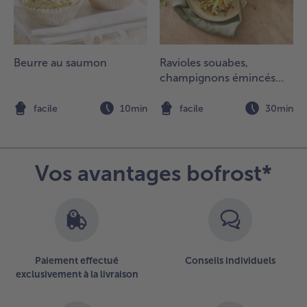
es
roissants
t
isposer
es
Beurre au saumon
Ravioles souabes,
roissants
champignons émincés
ur une
aux herbes
rande
n
facile
10min
facile
30min
ssiette.
Vos avantages bofrost*
Paiement effectué
Conseils individuels
exclusivement à la livraison