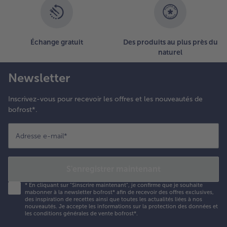
Échange gratuit
Des produits au plus près du
naturel
Newsletter
Inscrivez-vous pour recevoir les offres et les nouveautés de
bofrost*.
Adresse e-mail
*
S'enregistrer maintenant
*
En cliquant sur "Sinscrire maintenant", je confirme que je souhaite
mabonner à la newsletter bofrost* afin de recevoir des offres exclusives,
des inspiration de recettes ainsi que toutes les actualités liées à nos
nouveautés. Je accepte les
informations sur la protection des données et
les conditions générales de vente bofrost*
.