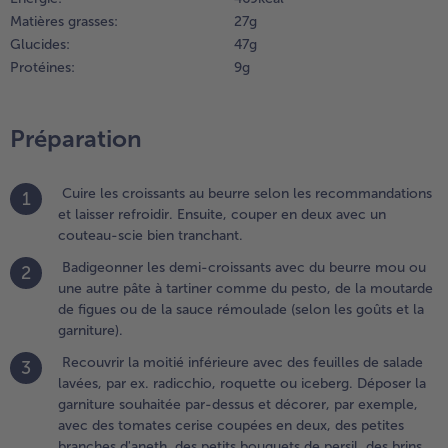
a moitié
Matières grasses:
27 g
nférieure
vec des
Glucides:
47 g
euilles de
Protéines:
9 g
alade
avées, par
x.
Préparation
adicchio,
oquette
u
Cuire les croissants au beurre selon les recommandations
1
ceberg.
et laisser refroidir. Ensuite, couper en deux avec un
époser la
couteau-scie bien tranchant.
arniture
Badigeonner les demi-croissants avec du beurre mou ou
2
ouhaitée
une autre pâte à tartiner comme du pesto, de la moutarde
ar-dessus
de figues ou de la sauce rémoulade (selon les goûts et la
t
garniture).
écorer,
ar
Recouvrir la moitié inférieure avec des feuilles de salade
3
xemple,
lavées, par ex. radicchio, roquette ou iceberg. Déposer la
vec des
garniture souhaitée par-dessus et décorer, par exemple,
omates
avec des tomates cerise coupées en deux, des petites
erise
branches d'aneth, des petits bouquets de persil, des brins