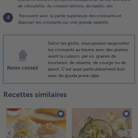
oupées
de ciboulette, du cresson alénois, du basilic, etc.
n deux,
Recouvrir avec la partie supérieure des croissants et
4
es petites
disposer les croissants sur une grande assiette.
ranches
'aneth,
es petits
Selon les goûts, vous pouvez saupoudrer
ouquets
les croissants au beurre avec des graines
e persil,
avant la cuisson, par ex. graines de
es brins
tournesol, de sésame, de courge ou de
e
Notre conseil
pavot. C'est aussi particulièrement bon
iboulette,
avec du gouda jeune râpé.
u cresson
lénois, du
silic,
Recettes similaires
tc.
.
ecouvrir
vec la
artie
upérieure