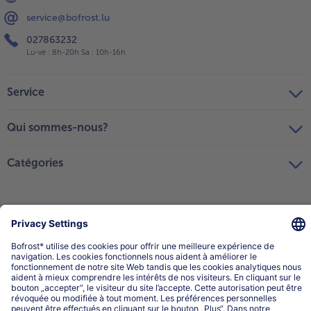
service@bofrost.lu
027863232
Lu-ve : 8h-20h Sa : 10h-16h
Service
Qui sommes-nous?
Catégories