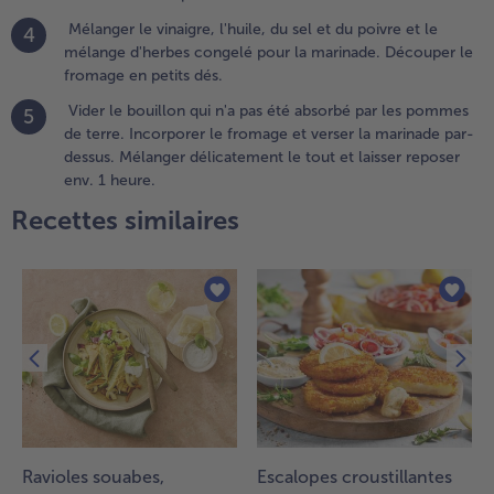
ans une
Mélanger le vinaigre, l'huile, du sel et du poivre et le
4
assoire,
mélange d'herbes congelé pour la marinade. Découper le
asser à
fromage en petits dés.
'eau
roide et
Vider le bouillon qui n'a pas été absorbé par les pommes
5
aisser
de terre. Incorporer le fromage et verser la marinade par-
goutter.
dessus. Mélanger délicatement le tout et laisser reposer
élanger
env. 1 heure.
nsuite
Recettes similaires
vec les
ommes
e terre.
.
élanger
e
inaigre,
'huile, du
el et du
oivre et
e
Ravioles souabes,
Escalopes croustillantes