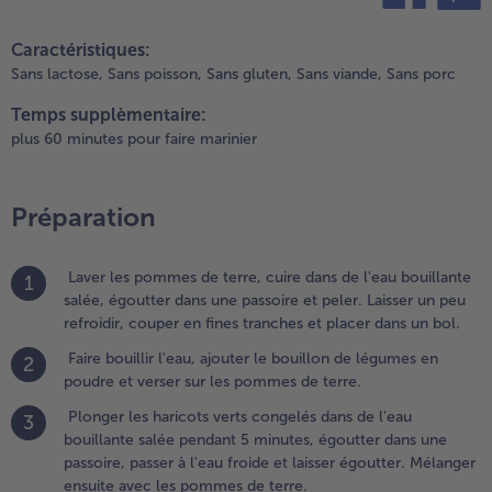
égumes
teilen
pin it
n
Caractéristiques:
oudre
Sans lactose,
Sans poisson,
Sans gluten,
Sans viande,
Sans porc
t verser
Temps supplèmentaire:
ur les
ommes
plus 60 minutes pour faire marinier
e terre.
.
Préparation
longer
es
aricots
Laver les pommes de terre, cuire dans de l'eau bouillante
1
erts
salée, égoutter dans une passoire et peler. Laisser un peu
ongelés
refroidir, couper en fines tranches et placer dans un bol.
ans de
Faire bouillir l'eau, ajouter le bouillon de légumes en
2
'eau
poudre et verser sur les pommes de terre.
ouillante
alée
Plonger les haricots verts congelés dans de l'eau
3
endant 5
bouillante salée pendant 5 minutes, égoutter dans une
inutes,
passoire, passer à l'eau froide et laisser égoutter. Mélanger
goutter
ensuite avec les pommes de terre.