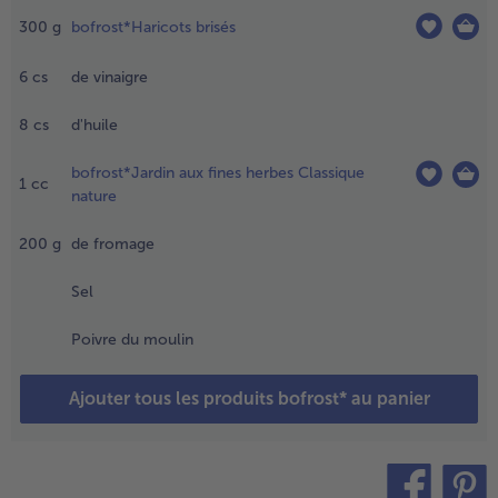
goutter
300
g
bofrost*Haricots brisés
ans une
- 5 € à l’achat de 7 menus au choix
assoire
6
cs
de vinaigre
t peler.
aisser un
eu
8
cs
d'huile
froidir,
ouper
bofrost*Jardin aux fines herbes Classique
1
cc
n fines
nature
ranches
t placer
200
g
de fromage
ans un
ol.
Sel
.
Poivre du moulin
aire
uillir
Ajouter tous les produits bofrost* au panier
'eau,
jouter
e
ouillon
e