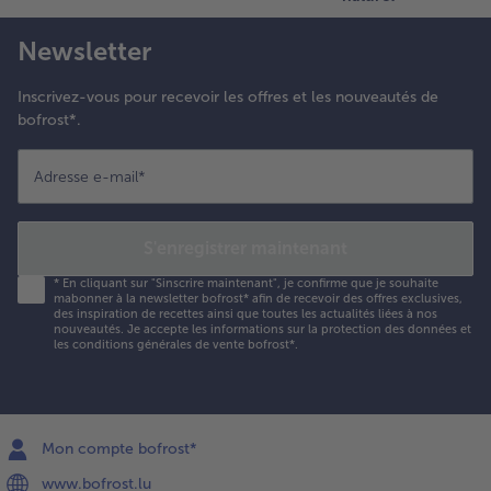
ar-dessus.
élanger
Newsletter
élicatement
e tout et
Inscrivez-vous pour recevoir les offres et les nouveautés de
aisser
bofrost*.
eposer env.
 heure.
Adresse e-mail
*
S'enregistrer maintenant
*
En cliquant sur "Sinscrire maintenant", je confirme que je souhaite
mabonner à la newsletter bofrost* afin de recevoir des offres exclusives,
des inspiration de recettes ainsi que toutes les actualités liées à nos
nouveautés. Je accepte les
informations sur la protection des données et
les conditions générales de vente bofrost*
.
Mon compte bofrost*
www.bofrost.lu