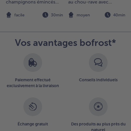
élange
champignons émincés
au chou-rave avec
'herbes
aux herbes
véganaise et salade de
ongelé
tomates
n
facile
30min
moyen
40min
our la
arinade.
écouper
e
Vos avantages bofrost*
romage
n petits
és.
.
ider le
Paiement effectué
Conseils individuels
ouillon qui
exclusivement à la livraison
'a pas été
bsorbé par
es pommes
e terre.
ncorporer le
romage et
erser la
Échange gratuit
Des produits au plus près du
arinade
naturel