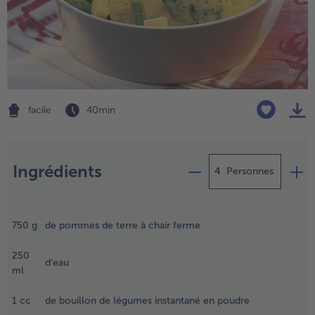
TousVins & Alcools
TousBIO
Ustensiles de cuisine
bofrost*free
TousUstensiles de cuisine
Tousbofrost*free
Gâteaux & Tartes
High Protein
TousGâteaux & Tartes
TousHigh Protein
bofrost*plus.
Tousbofrost*plus.
Alternatives végétale
facile
40 min
TousAlternatives végétale
Friteuse à air chaud
TousFriteuse à air chaud
Préparation
Ingrédients
Personnes
aver les
ommes
750
g
de pommes de terre à chair ferme
e terre,
uire
250
ans de
d'eau
ml
'eau
ouillante
1
cc
de bouillon de légumes instantané en poudre
alée,