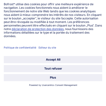
027863232
Lu-ve : 8h-20h Sa : 10h-16h
Service
Qui sommes-nous?
Catégories
Sélectionner le pays / la langue