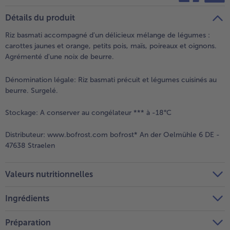
teilen
pin it
Détails du produit
- 5 € à l’achat de 7 menus au choix
Riz basmati accompagné d'un délicieux mélange de légumes :
carottes jaunes et orange, petits pois, maïs, poireaux et oignons.
Agrémenté d'une noix de beurre.
Dénomination légale:
Riz basmati précuit et légumes cuisinés au
beurre. Surgelé.
Stockage:
A conserver au congélateur *** à -18°C
Distributeur:
www.bofrost.com bofrost* An der Oelmühle 6 DE -
47638 Straelen
Valeurs nutritionnelles
Ingrédients
Préparation