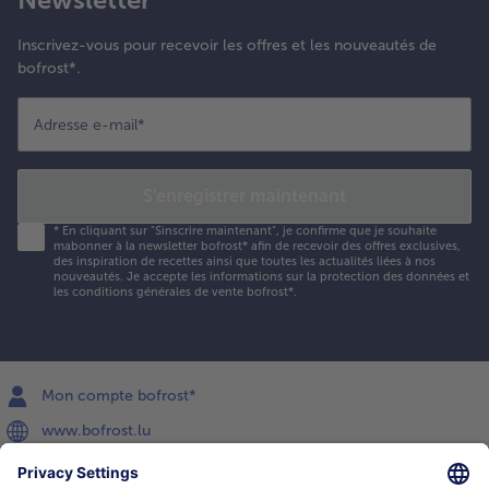
Inscrivez-vous pour recevoir les offres et les nouveautés de
bofrost*.
Adresse e-mail
*
S'enregistrer maintenant
*
En cliquant sur "Sinscrire maintenant", je confirme que je souhaite
mabonner à la newsletter bofrost* afin de recevoir des offres exclusives,
des inspiration de recettes ainsi que toutes les actualités liées à nos
nouveautés. Je accepte les
informations sur la protection des données et
les conditions générales de vente bofrost*
.
Mon compte bofrost*
www.bofrost.lu
service@bofrost.lu