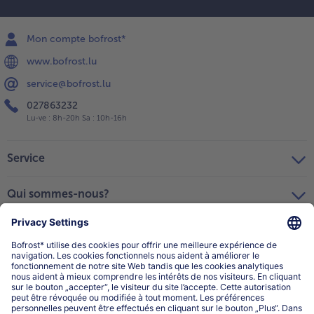
Mon compte bofrost*
www.bofrost.lu
service@bofrost.lu
027863232
Lu-ve : 8h-20h Sa : 10h-16h
Service
Qui sommes-nous?
Catégories