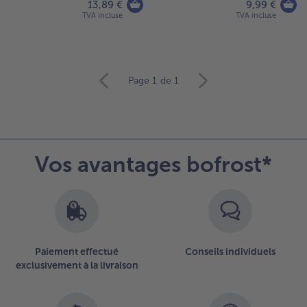
13,89 €
9,99 €
TVA incluse
TVA incluse
Continuer
Page 1
de 1
avec
la
vue
d’ensemble
des
Vos avantages bofrost*
articles.
Vous
avez
6
articles
sur
la
Paiement effectué
Conseils individuels
liste.
exclusivement à la livraison