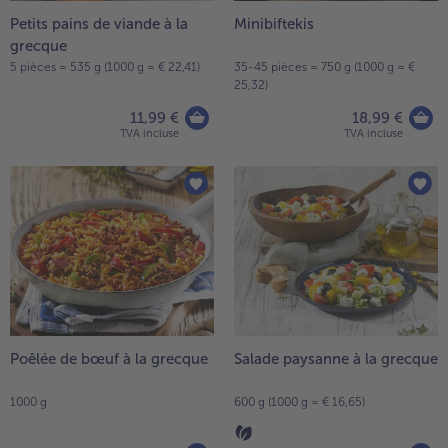
Petits pains de viande à la
Minibiftekis
- 5 € à l’achat de 7 menus au choix
grecque
5 pièces = 535 g (1000 g = € 22,41)
35-45 pièces = 750 g (1000 g = €
25,32)
11,99 €
18,99 €
TVA incluse
TVA incluse
Poêlée de bœuf à la grecque
Salade paysanne à la grecque
1000 g
600 g (1000 g = € 16,65)