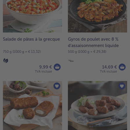
la
TousVins & Alcools
TousBIO
liste.
Ustensiles de cuisine
bofrost*free
TousUstensiles de cuisine
Tousbofrost*free
Gâteaux & Tartes
High Protein
TousGâteaux & Tartes
TousHigh Protein
bofrost*plus.
Tousbofrost*plus.
Salade de pâtes à la grecque
Gyros de poulet avec 8 %
Alternatives végétale
d'assaisonnement liquide
TousAlternatives végétale
Friteuse à air chaud
750 g (1000 g = € 13,32)
500 g (1000 g = € 29,38)
TousFriteuse à air chaud
9,99 €
14,69 €
TVA incluse
TVA incluse