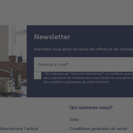
Newsletter
Inscrivez-vous pour recevoir les offres et les nouve
Adresse e-mail
*
*
En cliquant sur "Sinscrire maintenant", je confirme que j
des inspiration de recettes ainsi que toutes les actualités
les conditions générales de vente bofrost*
.
Qui sommes-nous?
Jobs
rectement l’article
Conditions générales de vente