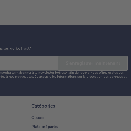
autés de bofrost*.
S'enregistrer maintenant
e souhaite mabonner à la newsletter bofrost* afin de recevoir des offres exclusives,
 liées à nos nouveautés. Je accepte les
informations sur la protection des données et
Catégories
Glaces
Plats préparés