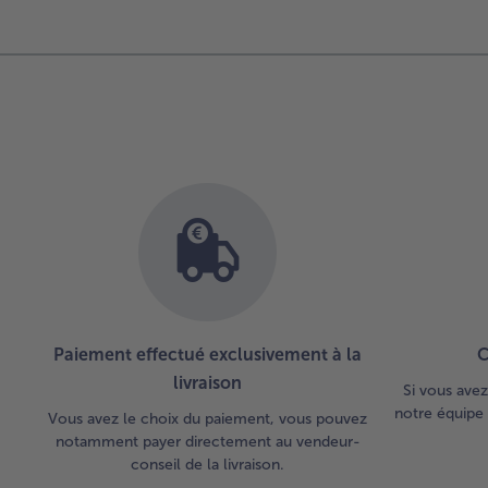
d’ensemble
des
articles.
Vous
avez
10
articles
sur
la
liste.
Paiement effectué exclusivement à la
C
livraison
Si vous avez
notre équipe 
Vous avez le choix du paiement, vous pouvez
notamment payer directement au vendeur-
conseil de la livraison.