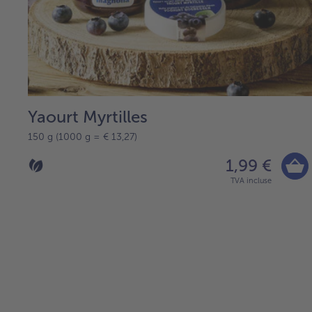
Yaourt Myrtilles
150 g (1000 g = € 13,27)
1,99 €
TVA incluse
Continuer
avec
la
vue