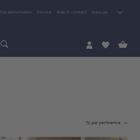
nfos alimentaires
Service
Aide & contact
Français
par pertinence
Tri