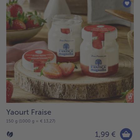
sur
la
liste.
Yaourt Fraise
150 g (1000 g = € 13,27)
1,99 €