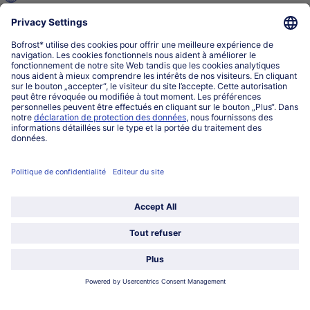
service@bofrost.lu
027863232
Lu-ve : 8h-20h Sa : 10h-16h
Service
Qui sommes-nous?
Catégories