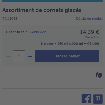
TousVins & Alcools
TousBIO
Ustensiles de cuisine
bofrost*free
Assortiment de cornets glacés
TousUstensiles de cuisine
Tousbofrost*free
Gâteaux & Tartes
High Protein
Réf.11068
Détails du produit
TousGâteaux & Tartes
TousHigh Protein
bofrost*plus.
Tousbofrost*plus.
14,39 €
Prix
Alternatives végétale
Disponibilité ?
Connexion
TVA incluse
TousAlternatives végétale
Friteuse à air chaud
8 pièces = 960 ml
(1000 ml = € 14,99)
TousFriteuse à air chaud
Dans le panier